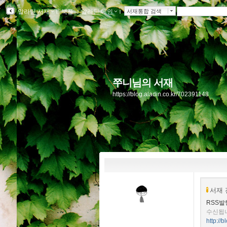
알라딘 서재
ｌ
북플
ｌ
알라딘 메인
ｌ
서재통합 검색
쭈니님의 서재
https://blog.aladin.co.kr/702391148
서재 
RSS발
수신됩
http://