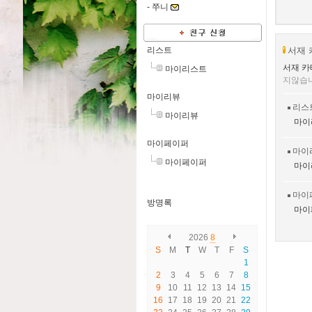
-
쭈니
서재 
리스트
서재 카
마이리스트
지않습
마이리뷰
리스
마이리뷰
마이
마이페이퍼
마이
마이페이퍼
마이
마이
방명록
마이
2026
8
S
M
T
W
T
F
S
1
2
3
4
5
6
7
8
9
10
11
12
13
14
15
16
17
18
19
20
21
22