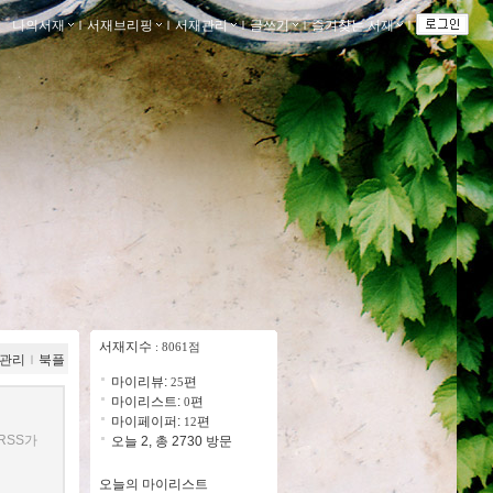
나의서재
ｌ
서재브리핑
ｌ
서재관리
ｌ
글쓰기
ｌ
즐겨찾는 서재
ｌ
서재지수
: 8061점
관리
ｌ
북플
마이리뷰:
편
25
마이리스트:
편
0
마이페이퍼:
편
12
RSS가
오늘 2, 총 2730 방문
오늘의 마이리스트