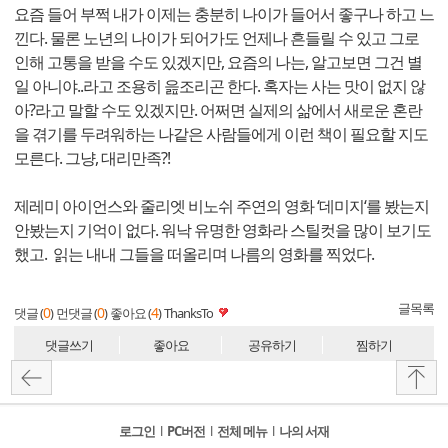
요즘 들어 부쩍 내가 이제는 충분히 나이가 들어서 좋구나 하고 느
낀다. 물론 노년의 나이가 되어가도 언제나 흔들릴 수 있고 그로
인해 고통을 받을 수도 있겠지만, 요즘의 나는, 알고보면 그건 별
일 아니야..라고 조용히 읊조리곤 한다. 혹자는 사는 맛이 없지 않
아?라고 말할 수도 있겠지만. 어쩌면 실제의 삶에서 새로운 혼란
을 겪기를 두려워하는 나같은 사람들에게 이런 책이 필요할 지도
모른다. 그냥, 대리만족?!
제레미 아이언스와 줄리엣 비노쉬 주연의 영화 ‘데미지‘를 봤는지
안봤는지 기억이 없다. 워낙 유명한 영화라 스틸컷을 많이 보기도
했고. 읽는 내내 그들을 떠올리며 나름의 영화를 찍었다.
글목록
0
0
4
댓글 (
)
먼댓글 (
)
좋아요 (
)
ThanksTo
댓글쓰기
좋아요
공유하기
찜하기
로그인
l
PC버전
l
전체 메뉴
l
나의 서재