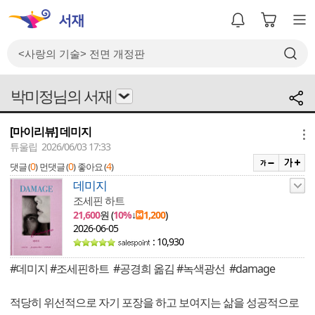
박미정님의 서재
[마이리뷰] 데미지
메뉴
튜울립 2026/06/03 17:33
0
0
4
댓글 (
)
먼댓글 (
)
좋아요 (
)
데미지
조세핀 하트
21,600
원 (
10%
↓
1,200
)
2026-06-05
: 10,930
#데미지 #조세핀하트 #공경희 옮김 #녹색광선 #damage
적당히 위선적으로 자기 포장을 하고 보여지는 삶을 성공적으로