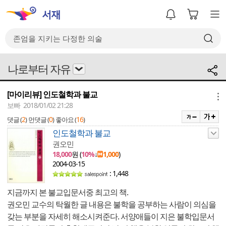
나로부터 자유
[마이리뷰] 인도철학과 불교
메뉴
보빠 2018/01/02 21:28
2
0
16
댓글 (
)
먼댓글 (
)
좋아요 (
)
인도철학과 불교
권오민
18,000
원 (
10%
↓
1,000
)
2004-03-15
: 1,448
지금까지 본 불교입문서중 최고의 책.
권오민 교수의 탁월한 글 내용은 불학을 공부하는 사람이 의심을
갖는 부분을 자세히 해소시켜준다. 서양애들이 지은 불학입문서