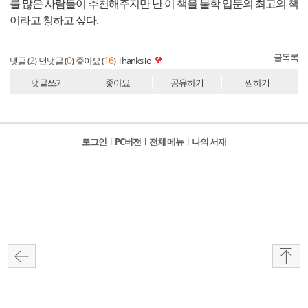
를 많은 사람들이 추천해주지만 난 이 책을 불학 입문의 최고의 책
이라고 칭하고 싶다.
글목록
2
0
16
댓글 (
)
먼댓글 (
)
좋아요 (
)
ThanksTo
댓글쓰기
좋아요
공유하기
찜하기
로그인
l
PC버전
l
전체 메뉴
l
나의 서재