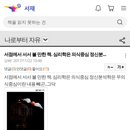
나로부터 자유
서점에서 서서 볼 만한 책. 심리학은 의식중심 정신분...
메뉴
보빠 2017/11/22 10:48
3
0
15
댓글 (
)
먼댓글 (
)
좋아요 (
)
서점에서 서서 볼 만한 책. 심리학은 의식중심 정신분석학은 무의
식중심이란 내용 빼곤..그닥