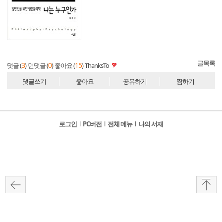
글목록
3
0
15
댓글 (
)
먼댓글 (
)
좋아요 (
)
ThanksTo
댓글쓰기
좋아요
공유하기
찜하기
로그인
l
PC버전
l
전체 메뉴
l
나의 서재