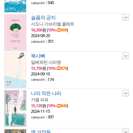
: 540
슬픔의 긍지
시도니 가브리엘 콜레트
16,200
원 (
10%
↓
900
)
2024-08-20
: 351
복사뼈
알베르틴 사라쟁
15,750
원 (
10%
↓
870
)
2024-09-10
: 174
나의 작은 나라
가엘 파유
15,120
원 (
10%
↓
840
)
2024-11-15
: 397
옛 거장들