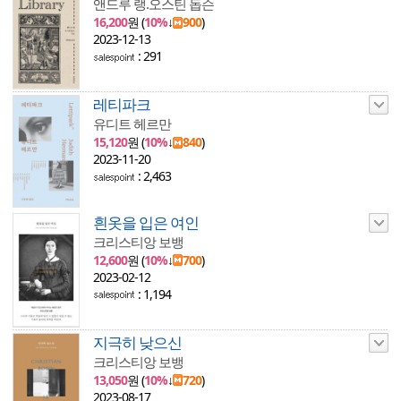
앤드루 랭.오스틴 돕슨
16,200
원 (
10%
↓
900
)
2023-12-13
: 291
레티파크
유디트 헤르만
15,120
원 (
10%
↓
840
)
2023-11-20
: 2,463
흰옷을 입은 여인
크리스티앙 보뱅
12,600
원 (
10%
↓
700
)
2023-02-12
: 1,194
지극히 낮으신
크리스티앙 보뱅
13,050
원 (
10%
↓
720
)
2023-08-17