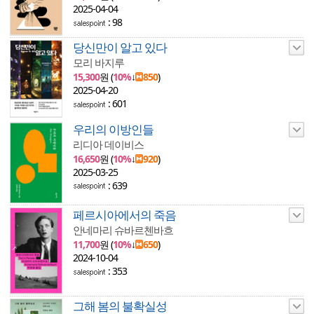
2025-04-04
: 98
당신만이 알고 있다
모리 바지루
15,300
원 (
10%
↓
850
)
2025-04-20
: 601
우리의 이방인들
리디아 데이비스
16,650
원 (
10%
↓
920
)
2025-03-25
: 639
페르시아에서의 죽음
안네마리 슈바르첸바흐
11,700
원 (
10%
↓
650
)
2024-10-04
: 353
그해 봄의 불확실성