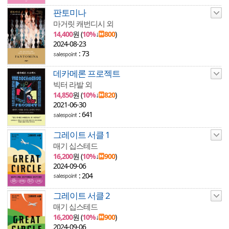
판토미나
마거릿 캐번디시 외
14,400
원 (
10%
↓
800
)
2024-08-23
: 73
데카메론 프로젝트
빅터 라발 외
14,850
원 (
10%
↓
820
)
2021-06-30
: 641
그레이트 서클 1
매기 십스테드
16,200
원 (
10%
↓
900
)
2024-09-06
: 204
그레이트 서클 2
매기 십스테드
16,200
원 (
10%
↓
900
)
2024-09-06