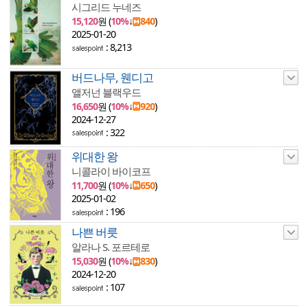
시그리드 누네즈
15,120
원 (
10%
↓
840
)
2025-01-20
: 8,213
버드나무, 웬디고
앨저넌 블랙우드
16,650
원 (
10%
↓
920
)
2024-12-27
: 322
위대한 왕
니콜라이 바이코프
11,700
원 (
10%
↓
650
)
2025-01-02
: 196
나쁜 버릇
알라나 S. 포르테로
15,030
원 (
10%
↓
830
)
2024-12-20
: 107