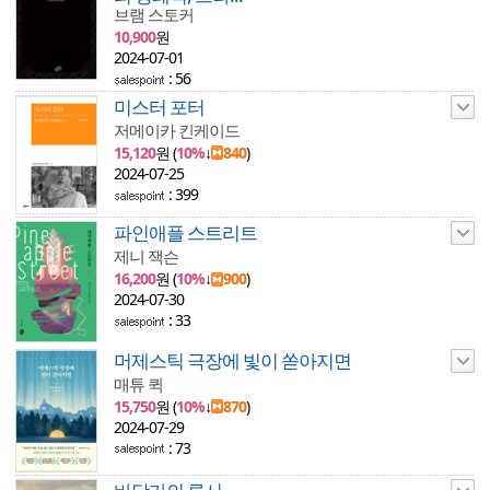
브램 스토커
10,900
원
2024-07-01
: 56
미스터 포터
저메이카 킨케이드
15,120
원 (
10%
↓
840
)
2024-07-25
: 399
파인애플 스트리트
제니 잭슨
16,200
원 (
10%
↓
900
)
2024-07-30
: 33
머제스틱 극장에 빛이 쏟아지면
매튜 퀵
15,750
원 (
10%
↓
870
)
2024-07-29
: 73