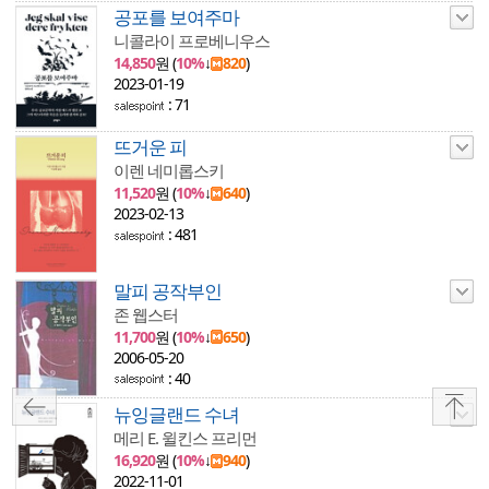
공포를 보여주마
니콜라이 프로베니우스
14,850
원 (
10%
↓
820
)
2023-01-19
: 71
뜨거운 피
이렌 네미롭스키
11,520
원 (
10%
↓
640
)
2023-02-13
: 481
말피 공작부인
존 웹스터
11,700
원 (
10%
↓
650
)
2006-05-20
: 40
뉴잉글랜드 수녀
메리 E. 윌킨스 프리먼
16,920
원 (
10%
↓
940
)
2022-11-01