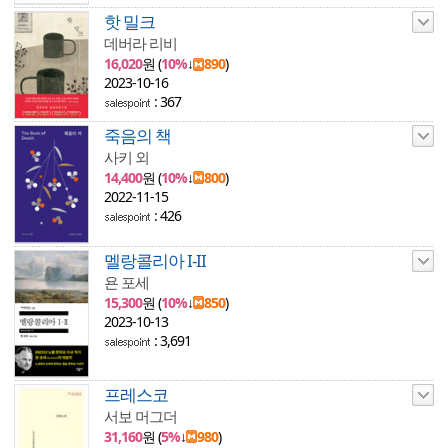
핫 밀크
데버라 리비
16,020
원 (
10%
↓
890
)
2023-10-16
: 367
죽음의 책
사키 외
14,400
원 (
10%
↓
800
)
2022-11-15
: 426
멜랑콜리아 I-II
욘 포세
15,300
원 (
10%
↓
850
)
2023-10-13
: 3,691
프레스코
서보 머그더
31,160
원 (
5%
↓
980
)