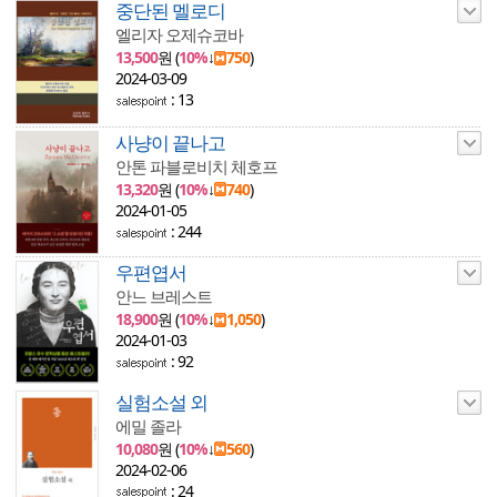
중단된 멜로디
엘리자 오제슈코바
13,500
원 (
10%
↓
750
)
2024-03-09
: 13
사냥이 끝나고
안톤 파블로비치 체호프
13,320
원 (
10%
↓
740
)
2024-01-05
: 244
우편엽서
안느 브레스트
18,900
원 (
10%
↓
1,050
)
2024-01-03
: 92
실험소설 외
에밀 졸라
10,080
원 (
10%
↓
560
)
2024-02-06
: 24