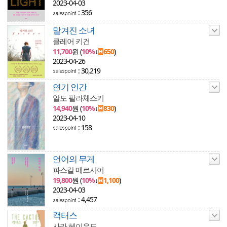
2023-04-03
: 356
맡겨진 소녀
클레어 키건
11,700
원 (
10%
↓
650
)
2023-04-26
: 30,219
연기 인간
알도 팔라체스키
14,940
원 (
10%
↓
830
)
2023-04-10
: 158
언어의 무게
파스칼 메르시어
19,800
원 (
10%
↓
1,100
)
2023-04-03
: 4,457
캑터스
사라 헤이우드