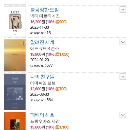
불공정한 도발
빅터 마르티네즈
16,200
원 (
10%
↓
900
)
2023-11-30
: 16
알려진 세계
에드워드 P. 존스
18,900
원 (
10%
↓
1,050
)
2024-01-20
: 677
나의 친구들
에마뉘엘 보브
12,600
원 (
10%
↓
700
)
2023-08-30
: 564
패배의 신호
프랑수아즈 사강
19,800
원 (
10%
↓
1,100
)