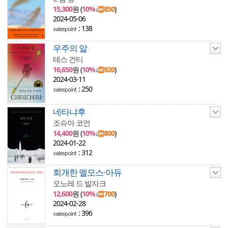
15,300
원 (
10%
↓
850
)
2024-05-06
: 138
우주의 알
테스 건티
16,650
원 (
10%
↓
920
)
2024-03-11
: 250
네타냐후
조슈아 코언
14,400
원 (
10%
↓
800
)
2024-01-22
: 312
회개한 멜모스·아듀
오노레 드 발자크
12,600
원 (
10%
↓
700
)
2024-02-28
: 396