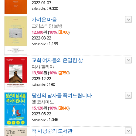
2022-01-07
: 9,000
가벼운 마음
크리스티앙 보뱅
12,600
원 (
10%
↓
700
)
2022-08-22
: 1,139
교회 여자들의 은밀한 삶
디샤 필리야
13,500
원 (
10%
↓
750
)
2023-12-22
: 190
당신의 남자를 죽여드립니다
엘 코시마노
15,120
원 (
10%
↓
840
)
2023-05-22
: 1,046
책 사냥꾼의 도서관