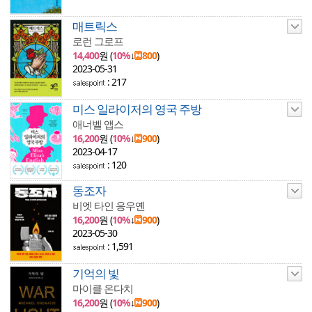
매트릭스
로런 그로프
14,400
원 (
10%
↓
800
)
2023-05-31
: 217
미스 일라이저의 영국 주방
애너벨 앱스
16,200
원 (
10%
↓
900
)
2023-04-17
: 120
동조자
비엣 타인 응우옌
16,200
원 (
10%
↓
900
)
2023-05-30
: 1,591
기억의 빛
마이클 온다치
16,200
원 (
10%
↓
900
)