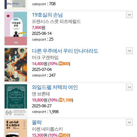
: 708
19호실의 손님
프랜시스 스콧 피츠제럴드
7,900
원
2025-06-14
: 25
다른 우주에서 우리 만나더라도
마크 구겐하임
14,400
원 (
10%
↓
800
)
2025-07-04
: 247
와일드펠 저택의 여인
앤 브론테
19,800
원 (
10%
↓
1,100
)
2025-06-27
: 1,998
몰락
이렌 네미롭스키
15,300
원 (
10%
↓
850
)