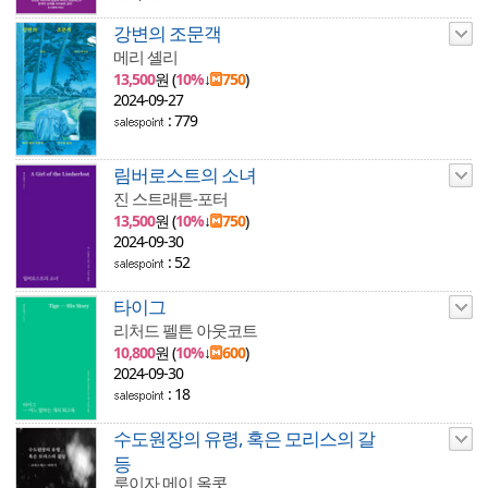
강변의 조문객
메리 셸리
13,500
원 (
10%
↓
750
)
2024-09-27
: 779
림버로스트의 소녀
진 스트래튼-포터
13,500
원 (
10%
↓
750
)
2024-09-30
: 52
타이그
리처드 펠튼 아웃코트
10,800
원 (
10%
↓
600
)
2024-09-30
: 18
수도원장의 유령, 혹은 모리스의 갈
등
루이자 메이 올콧