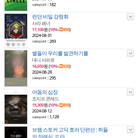
: 182
런던 비밀 강령회
사라 페너
17,100
원 (
10%
↓
950
)
2024-08-31
: 269
별들이 우리를 발견하기를
대니 샤피로
16,650
원 (
10%
↓
920
)
2024-08-28
: 295
어둠의 심장
조지프 콘래드
15,300
원 (
10%
↓
850
)
2024-08-12
: 1,128
브램 스토커 고딕 호러 단편선 : 쥐들
의 장례식, 드라...