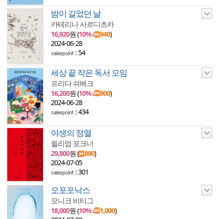
밤이 길었던 날
카테리나 사르디츠카
16,920
원 (
10%
↓
940
)
2024-06-28
: 54
세상 끝 작은 독서 모임
프리다 쉬베크
16,200
원 (
10%
↓
900
)
2024-06-28
: 434
야생의 정열
윌리엄 포크너
29,800
원 (
890
)
2024-07-05
: 301
오포포낙스
모니크 비티그
18,000
원 (
10%
↓
1,000
)