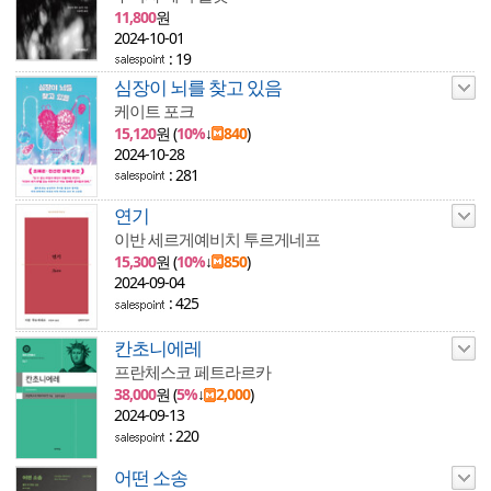
11,800
원
2024-10-01
: 19
심장이 뇌를 찾고 있음
케이트 포크
15,120
원 (
10%
↓
840
)
2024-10-28
: 281
연기
이반 세르게예비치 투르게네프
15,300
원 (
10%
↓
850
)
2024-09-04
: 425
칸초니에레
프란체스코 페트라르카
38,000
원 (
5%
↓
2,000
)
2024-09-13
: 220
어떤 소송