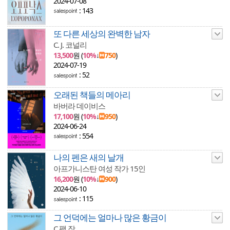
2024-07-08
: 143
또 다른 세상의 완벽한 남자
C. J. 코널리
13,500
원 (
10%
↓
750
)
2024-07-19
: 52
오래된 책들의 메아리
바버라 데이비스
17,100
원 (
10%
↓
950
)
2024-06-24
: 554
나의 펜은 새의 날개
아프가니스탄 여성 작가 15인
16,200
원 (
10%
↓
900
)
2024-06-10
: 115
그 언덕에는 얼마나 많은 황금이
C 팸 장