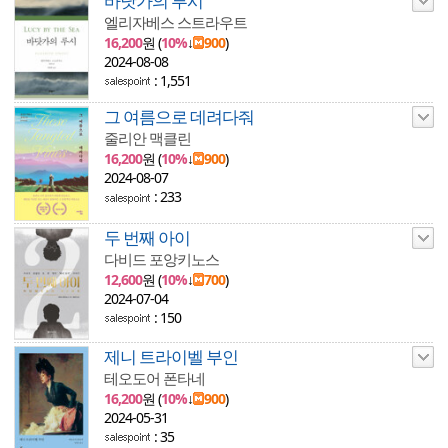
바닷가의 루시
엘리자베스 스트라우트
16,200
원 (
10%
↓
900
)
2024-08-08
: 1,551
그 여름으로 데려다줘
줄리안 맥클린
16,200
원 (
10%
↓
900
)
2024-08-07
: 233
두 번째 아이
다비드 포앙키노스
12,600
원 (
10%
↓
700
)
2024-07-04
: 150
제니 트라이벨 부인
테오도어 폰타네
16,200
원 (
10%
↓
900
)
2024-05-31
: 35