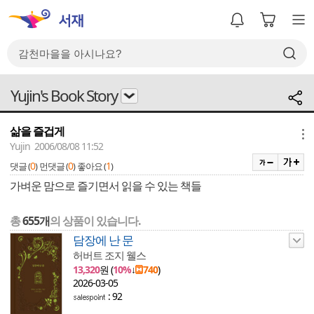
Yujin's Book Story
삶을 즐겁게
메뉴
Yujin 2006/08/08 11:52
0
0
1
댓글 (
)
먼댓글 (
)
좋아요 (
)
가벼운 맘으로 즐기면서 읽을 수 있는 책들
총
655개
의 상품이 있습니다.
담장에 난 문
허버트 조지 웰스
13,320
원 (
10%
↓
740
)
2026-03-05
: 92