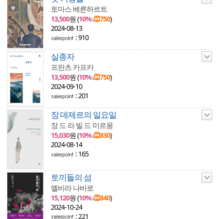
토마스 베른하르트
13,500
원 (
10%
↓
750
)
2024-08-13
: 910
실종자
프란츠 카프카
13,500
원 (
10%
↓
750
)
2024-09-10
: 201
장 데제르의 일요일
장 드 라 빌 드 미르몽
15,030
원 (
10%
↓
830
)
2024-08-14
: 165
토끼들의 섬
엘비라 나바로
15,120
원 (
10%
↓
840
)
2024-10-24
: 221