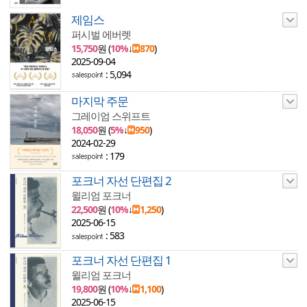
제임스
퍼시벌 에버렛
15,750
원 (
10%
↓
870
)
2025-09-04
: 5,094
마지막 주문
그레이엄 스위프트
18,050
원 (
5%
↓
950
)
2024-02-29
: 179
포크너 자선 단편집 2
윌리엄 포크너
22,500
원 (
10%
↓
1,250
)
2025-06-15
: 583
포크너 자선 단편집 1
윌리엄 포크너
19,800
원 (
10%
↓
1,100
)
2025-06-15