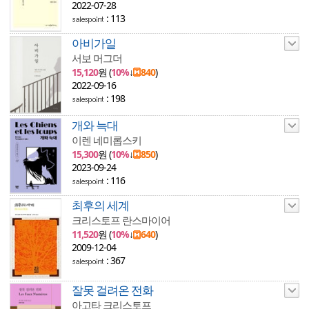
2022-07-28
: 113
아비가일
서보 머그더
15,120
원 (
10%
↓
840
)
2022-09-16
: 198
개와 늑대
이렌 네미롭스키
15,300
원 (
10%
↓
850
)
2023-09-24
: 116
최후의 세계
크리스토프 란스마이어
11,520
원 (
10%
↓
640
)
2009-12-04
: 367
잘못 걸려온 전화
아고타 크리스토프