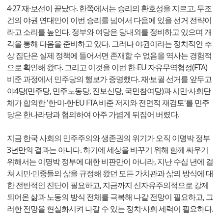
4·27 재·보선이 끝났다. 한쪽에서는 승리의 환호성을 지르고, 무조
건의 야권 연대만이 이번 승리를 넘어서 다음에 있을 선거 전략이
라고 소리를 높인다. 정부와 여당은 당내외를 정비하고 있으며 개
각을 통해 다음을 준비하고 있다. 그러나 야권이라는 정치적인 추
상 집단은 실제 정책에 들어서면 존재할 수 없음을 역사는 경험적
으로 확인해 왔다. 그리고 이것을 이번 한-EU 자유무역협정(FTA)
비준 과정에서 민주당의 행보가 증명했다. 재·보궐 선거를 앞두고
야4당(민주당, 민주노동당, 진보신당, 국민참여당)과 시민·사회단
체가 합의한 '한·미-한·EU FTA 비준 저지와 전면적 재검토'를 민주
당은 한나라당과 협의하여 아주 가볍게 뒤집어 버렸다.
지금 한국 사회의 민주주의와 생존권의 위기가 오직 이명박 정부
3년만의 결과는 아니다. 하기에 세상을 바꾸기 위해 함께 싸우기
위해서는 이명박 정부에 대한 비판만이 아니라, 지난 수십 년에 걸
쳐 시민·민중들의 삶을 규정해 왔던 모든 가치관과 삶의 방식에 대
한 전반적인 진단이 필요하고, 지금까지 신자유주의적으로 강제
되어온 삶과 노동의 방식 전체를 극복해 나갈 전망이 필요하고, 그
러한 전망을 현실화시켜 나갈 수 있는 정치·사회 세력이 필요하다.