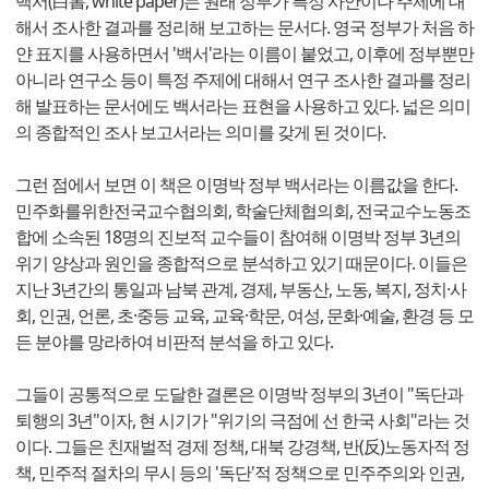
백서(白書, white paper)는 원래 정부가 특정 사안이나 주제에 대
해서 조사한 결과를 정리해 보고하는 문서다. 영국 정부가 처음 하
얀 표지를 사용하면서 '백서'라는 이름이 붙었고, 이후에 정부뿐만
아니라 연구소 등이 특정 주제에 대해서 연구 조사한 결과를 정리
해 발표하는 문서에도 백서라는 표현을 사용하고 있다. 넓은 의미
의 종합적인 조사 보고서라는 의미를 갖게 된 것이다.
그런 점에서 보면 이 책은 이명박 정부 백서라는 이름값을 한다.
민주화를위한전국교수협의회, 학술단체협의회, 전국교수노동조
합에 소속된 18명의 진보적 교수들이 참여해 이명박 정부 3년의
위기 양상과 원인을 종합적으로 분석하고 있기 때문이다. 이들은
지난 3년간의 통일과 남북 관계, 경제, 부동산, 노동, 복지, 정치·사
회, 인권, 언론, 초·중등 교육, 교육·학문, 여성, 문화·예술, 환경 등 모
든 분야를 망라하여 비판적 분석을 하고 있다.
그들이 공통적으로 도달한 결론은 이명박 정부의 3년이 "독단과
퇴행의 3년"이자, 현 시기가 "위기의 극점에 선 한국 사회"라는 것
이다. 그들은 친재벌적 경제 정책, 대북 강경책, 반(反)노동자적 정
책, 민주적 절차의 무시 등의 '독단'적 정책으로 민주주의와 인권,