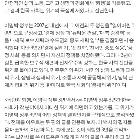
안정적인 삶과 노동, 그리고 생명과 평화에서 '퇴행'을 거듭했고,
그 결과 한국 사회는 위기의 극점에 서있다고 진단한다.
이명박 정부는 2007년 대선에서 그 이전의 두 정권을 "잃어버린 1
0년"으로 규정하고, '경제 성장'과 '뉴타운 건설', '대북 강경책' 등
을 내세워 보수 세력과 수도권의 중도 세력 일부를 결집하면서 승
리했다. 지난 3년간 '경제 살리기', '선진화', '친서민 중도 실용', '공
정 사회' 등을 외치면서 자신의 정책을 치장해왔다. 그러나 3년에
걸친 급속한 보수적 재편과 신자유주의 강화는 한국 사회 전반을
위기로 몰아가고 있다. 민주주의의 위기, 서민의 삶과 노동과 교육
의 위기, 생명과 생태의 위기, 소통과 사회 공동체의 위기, 남북 관
계와 평화의 위기 등, 한마디로 한국 사회의 '총체적 위기'이다.
<독단과 퇴행, 이명박 정부 3년 백서>는 이명박 정부 3년간 한국
사회가 각 분야에서 어떠한 위기에 직면하고 있는가를, 그 위기가
이명박 정부 3년의 어떤 정책의 결과인지를 구체적으로 분석하였
다. 전체를 아우르는 두 편의 글을 인용해 보자. 이 백서의 필자들
을 대표하여 '아집과 독선 속에 모든 것이 퇴행한 3년을 기억하
자'는 발간사를 쓴 이도흠은 이렇게 자신의 글을 마무리 하고 있