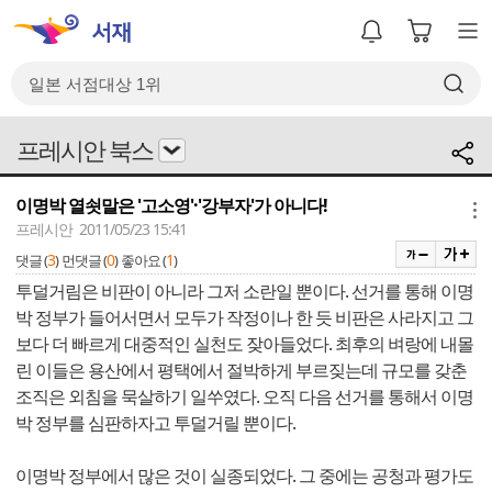
프레시안 북스
이명박 열쇳말은 '고소영'·'강부자'가 아니다!
메뉴
프레시안 2011/05/23 15:41
3
0
1
댓글 (
)
먼댓글 (
)
좋아요 (
)
투덜거림은 비판이 아니라 그저 소란일 뿐이다. 선거를 통해 이명
박 정부가 들어서면서 모두가 작정이나 한 듯 비판은 사라지고 그
보다 더 빠르게 대중적인 실천도 잦아들었다. 최후의 벼랑에 내몰
린 이들은 용산에서 평택에서 절박하게 부르짖는데 규모를 갖춘
조직은 외침을 묵살하기 일쑤였다. 오직 다음 선거를 통해서 이명
박 정부를 심판하자고 투덜거릴 뿐이다.
이명박 정부에서 많은 것이 실종되었다. 그 중에는 공청과 평가도