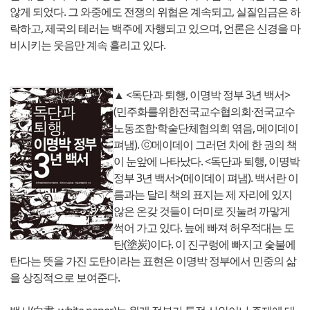
않게 되었다. 그 와중에도 전쟁의 위협은 계속되고, 실질임금은 하
락하고, 제국의 테러는 백주에 자행되고 있으며, 언론은 신경을 마
비시키는 웃음만 계속 흘리고 있다.
▲ <독단과 퇴행, 이명박 정부 3년 백서>
(민주화를위한전국교수협의회·전국교수
노동조합·학술단체협의회 엮음, 메이데이
펴냄). ⓒ메이데이 그러던 차에 한 권의 책
이 눈앞에 나타났다. <독단과 퇴행, 이명박
정부 3년 백서>(메이데이 펴냄). 백서란 이
름과는 달리 책의 표지는 제 자리에 있지
않은 온갖 것들이 더미로 짓눌려 까맣게
썩어 가고 있다. 늪에 빠져 허우적대는 도
탄(塗炭)이다. 이 진구렁에 빠지고 숯불에
탄다는 뜻을 가진 도탄이라는 표현은 이명박 정부에서 민중의 삶
을 상징적으로 보여준다.