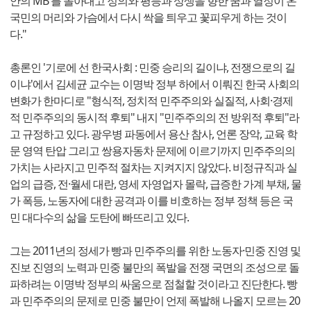
안의 MB'를 몰아내고 정의와 평등과 상생을 향한 꿈과 열정이 온
국민의 머리와 가슴에서 다시 싹을 틔우고 꽃피우게 하는 것이
다."
총론인 '기로에 선 한국사회 : 민중 승리의 길이냐, 전쟁으로의 길
이냐'에서 김세균 교수는 이명박 정부 하에서 이뤄진 한국 사회의
변화가 한마디로 "형식적, 정치적 민주주의와 실질적, 사회·경제
적 민주주의의 동시적 후퇴" 내지 "민주주의의 전 방위적 후퇴"라
고 규정하고 있다. 광우병 파동에서 용산 참사, 언론 장악, 교육 학
문 영역 탄압 그리고 쌍용자동차 문제에 이르기까지 민주주의의
가치는 사라지고 민주적 절차는 지켜지지 않았다. 비정규직과 실
업의 급증, 전·월세 대란, 영세 자영업자 몰락, 급증한 가계 부채, 물
가 폭등, 노동자에 대한 공격과 이를 비호하는 정부 정책 등은 국
민 대다수의 삶을 도탄에 빠뜨리고 있다.
그는 2011년의 정세가 빵과 민주주의를 위한 노동자·민중 진영 및
진보 진영의 노력과 민중 불만의 폭발을 전쟁 국면의 조성으로 돌
파하려는 이명박 정부의 싸움으로 점철할 것이라고 진단한다. 빵
과 민주주의의 문제로 민중 불만이 언제 폭발해 나올지 모르는 20