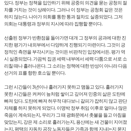
있다. 정부는 정책을 입안하기 위해 공중의 의견을 묻는 공청의 절
차를 거치는 것이 상례이다. 그러나 이 정부는 공청회 같은 것은
하지 않는다. 나아가 의회를 통한 통과 절차도 실종되었다. 그저
의회는 대통령과 정부의 지시에 따라 집행할 뿐이다.
선출된 정부가 반환점을 돌아가면 대개 그 정부의 공과에 대한 진
지한 평가가 내외부에서 다양하게 진행되기 마련이다. 그것이 긍
정적인 측면을 부각시키는 것이든 비판적인 입장에서든. 평가 역
시 실종되었다. 가끔씩 집권 세력 내부에서 세력 다툼으로 서로 소
리칠 때나 흘러나온다. 그 소리는 정책에 대한 반성이 아니라 다음
선거의 표를 향한 호소일 뿐이다.
그런 시간들이 3년이나 흘러가지 못하고 맴돌고 있다. 흘러가지
못한 시간들은 켜켜이 늪처럼 쌓이고 깊어져 민중의 삶은 도탄에
빠져 있다. 도탄에 빠져 허우적 대다보니 갈피가 잡히지 않고 판단
자체를 하지 못하게 되었다. 이명박 정부 취임 이후로 얼마나 많은
죽음이 계속되는지, 우리가 그 때 광화문에서 촛불을 들고 아침을
맞았는지, 강은 제 소리로 흘러가는지, 용산에는 새 건물이 지어졌
는지, 평택의 자동차 공장 노동자들은 가족과 함께 지내는지 묻지