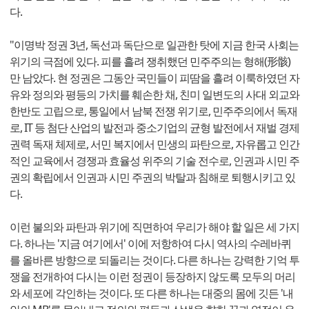
다.
"이명박 정권 3년, 독선과 독단으로 일관한 탓에 지금 한국 사회는
위기의 극점에 있다. 피를 흘려 쟁취했던 민주주의는 형해(形骸)
만 남았다. 현 정권은 그동안 국민들이 피땀을 흘려 이룩하였던 자
유와 정의와 평등의 가치를 훼손한 채, 친미 일변도의 사대 외교와
한반도 고립으로, 통일에서 남북 전쟁 위기로, 민주주의에서 독재
로, IT 등 첨단 산업의 발전과 중소기업의 균형 발전에서 재벌 경제
권력 독재 체제로, 서민 복지에서 민생의 파탄으로, 자유롭고 인간
적인 교육에서 경쟁과 효율성 위주의 기술 전수로, 인권과 시민 주
권의 확립에서 인권과 시민 주권의 박탈과 침해로 퇴행시키고 있
다.
이런 불의와 파탄과 위기에 직면하여 우리가 해야 할 일은 세 가지
다. 하나는 '지금 여기에서' 이에 저항하여 다시 역사의 수레바퀴
를 올바른 방향으로 되돌리는 것이다. 다른 하나는 강력한 기억 투
쟁을 전개하여 다시는 이런 정권이 등장하지 않도록 모두의 머리
와 세포에 각인하는 것이다. 또 다른 하나는 대중의 몸에 깃든 '내