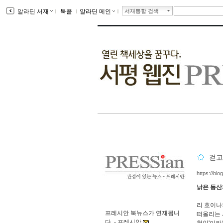
알라딘 서재
ｌ
북플
ｌ
알라딘 메인
ｌ
서재통합 검색
걷고
https://blo
낡은 등산
리 호이나
프레시안 북뉴스가 연재됩니
떠올리는 
다. -
프레시안