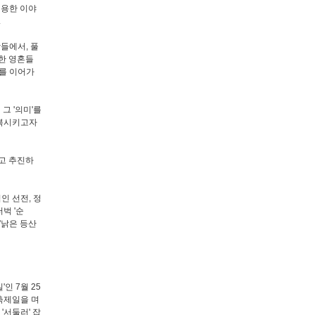
이용한 이야
.
장들에서, 풀
한 영혼들
'를 이어가
그 '의미'를
회복시키고자
고 추진하
인 선전, 정
벅 '순
'낡은 등산
인 7월 25
축제일을 며
'서둘러' 잡