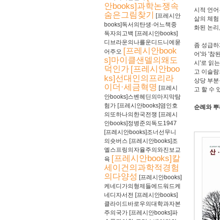
안books]과학논쟁속
시적 언어
숨은그림찾기
[프레시안
삶의 체험
books]독서의탄생·어느책중
화된 논리
독자의고백
[프레시안books]
디브라운의나를운디드니에묻
좀 성급하
[프레시안book
어주오
어'와 '
s]마이클샌델의왜도
시'로 읽
덕인가
[프레시안boo
고 이슬람
ks]선대인의프리라
상당 부분
이더·세금혁명
[프레시
고 할 수 
안books]스벤헤딘의마지막탐
험가
[프레시안books]염인호
순례와 
의또하나의한국전쟁
[프레시
안books]정병준의독도1947
[프레시안books]조너선무니
의숏버스
[프레시안books]조
엘스프링의자율주의와진보교
[프레시안books]칼
육
세이건의과학적경험
의다양성
[프레시안books]
케네디가의형제들에드워드케
네디자서전
[프레시안books]
클라이드바로우의대학과자본
주의국가
[프레시안books]파