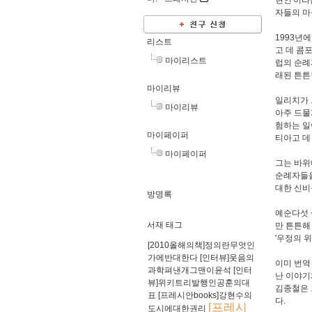
현인'이라는
자들의 마
1993년
리스트
고 데 콤
마이리스트
럽의 순례
래된 튼튼
마이리뷰
일리치가 
마이리뷰
아주 드물
험하는 일
마이페이퍼
티아고 데
마이페이퍼
그는 바위
순례자들을
대한 신비
방명록
예순다섯 
서재 태그
만 튼튼해
'우정의 
[2010올해의책]정의란무엇인
가에반대한다
[인터뷰]웃음의
이미 번역
과학펴낸개그맨이윤석
[인터
난 이야기
뷰]위키트리발행인공훈의대
김종철은 
표
[프레시안books]강현수의
다.
[프레시
도시에대한권리