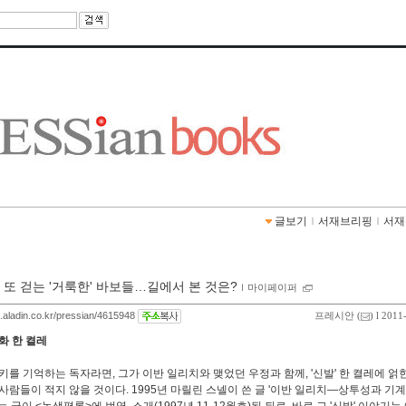
글보기
ｌ
서재브리핑
ｌ
서재
 또 걷는 '거룩한' 바보들…길에서 본 것은?
ｌ
마이페이퍼
g.aladin.co.kr/pressian/4615948
프레시안
(
) l 2011
화 한 켤레
키를 기억하는 독자라면, 그가 이반 일리치와 맺었던 우정과 함께, '신발' 한 켤레에 얽
사람들이 적지 않을 것이다. 1995년 마릴린 스넬이 쓴 글 '이반 일리치―상투성과 기