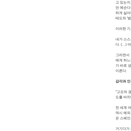
고 있는지
던 예순다
하게 살아
태도와 '
이러한 기도
내가 스스
다. (…
그러면서 
에게 하느
가 바로 
이른다.
감각과 인
"고요와 
도를 바치
전 세계 
역시 예외
은 스페인
거기다가 