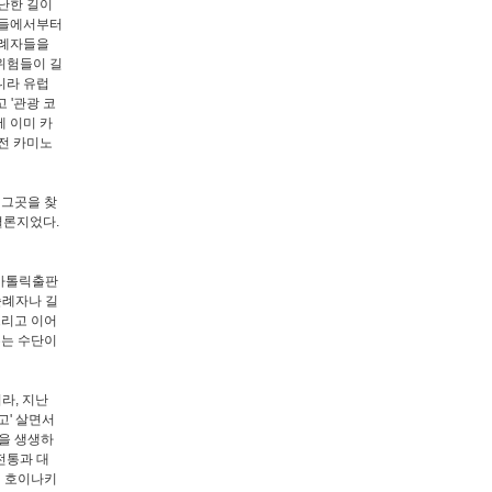
난한 길이
둑들에서부터
순례자들을
위험들이 길
니라 유럽
 '관광 코
에 이미 카
 전 카미노
 그곳을 찾
결론지었다.
(가톨릭출판
순례자나 길
그리고 이어
주는 수단이
라, 지난
고' 살면서
것을 생생하
전통과 대
리 호이나키