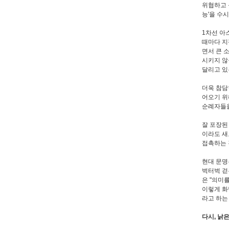
위협하고 
능'을 수
1차선 아
때마다 지
면서 큰 
시키지 않
달리고 있
더욱 참담
어오기 위
순례자들을
잘 포장된
이라도 새
접촉하는 
현대 문명
벅터벅 걷
은 "의미
이렇게 화
라고 하는
다시, 낡