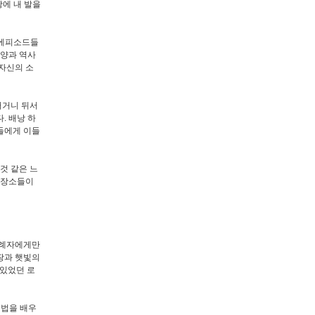
땅에 내 발을
 에피소드들
모양과 역사
자신의 소
서거니 뒤서
. 배낭 하
들에게 이들
것 같은 느
 장소들이
순례자에게만
 땅과 햇빛의
 있었던 로
 법을 배우