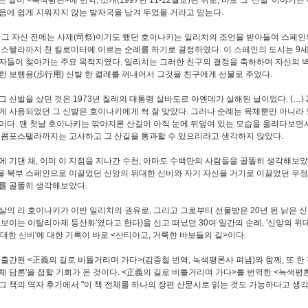
 글이 <녹색평론>에 번역, 소개(1997년 11-12월호)된 뒤로, 바로 그 '신발' 이야기는
음에 쉽게 지워지지 않는 발자국을 남겨 두었을 거라고 믿는다.
에 그 자신 전에는 사제(司祭)이기도 했던 호이나키는 일리치의 조언을 받아들여 스페인
포스텔라까지 천 킬로미터에 이르는 순례를 하기로 결정하였다. 이 스페인의 도시는 9세
자들이 찾아가는 주요 목적지였다. 일리치는 그러한 친구의 결정을 축하하여 자신의 
한 보행용(步行用) 신발 한 켤레를 꺼내어서 그것을 친구에게 선물로 주었다.
그 신발을 샀던 것은 1973년 칠레의 대통령 살바도르 아옌데가 살해된 날이었다. (…) 
게 사용되었던 그 신발은 호이나키에게 썩 잘 맞았다. 그러나 순례는 육체뿐만 아니라 
이다. 맨 첫날 호이나키는 깎아지른 산길이 아직 눈에 뒤덮여 있는 모습을 올려다보면서
 콤포스텔라까지는 고사하고 그 산길을 통과할 수 있으리라고 생각하지 않았다.
에 기댄 채, 이미 이 지점을 지나간 수천, 아마도 수백만의 사람들을 골똘히 생각해보았
 북부 스페인으로 이끌었던 신앙의 위대한 신비와 자기 자신을 거기로 이끌었던 우정
를 골똘히 생각해보았다.
살의 리 호이나키가 이반 일리치의 권유로, 그리고 그로부터 선물받은 20년 된 낡은 신
 보이는 이탈리아제 등산화'였다고 한다)을 신고 떠났던 30여 일간의 순례, '신앙의 위
위대한 신비'에 대한 기록이 바로 <산티아고, 거룩한 바보들의 길>이다.
 출간된 <正義의 길로 비틀거리며 가다>(김종철 번역, 녹색평론사 펴냄)와 함께, 또 한 
체 담론'을 접할 기회가 온 것이다. <正義의 길로 비틀거리며 가다>를 번역한 <녹색평
그 책의 역자 후기에서 "이 책 전체를 하나의 장편 산문시로 읽는 것도 가능하다고 생각