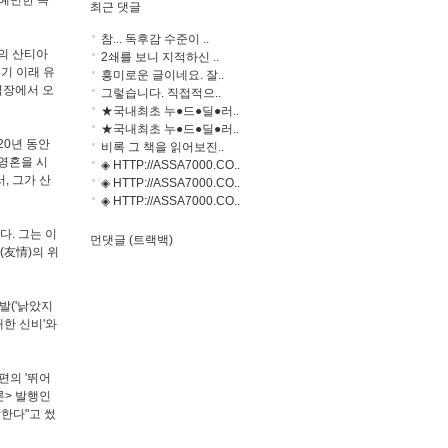
 예민한 독
최근 댓글
참... 독후감 수준이 ..
의 산티아
2쇄를 보니 지적하신 ..
기 이래 유
흥미로운 글이네요. 잘..
벽장에서 오
그렇습니다. 직접적으..
★국내최초 누●드●딜●러..
★국내최초 누●드●딜●러..
20년 동안
비록 그 책을 읽어보진..
영혼을 시
◈ HTTP://ASSA7000.CO..
, 그가 산
◈ HTTP://ASSA7000.CO..
◈ HTTP://ASSA7000.CO..
다. 그는 이
먼댓글 (트랙백)
(友情)의 위
발('낡았지
대한 신비'와
편의 '뛰어
론> 발행인
한다"고 썼