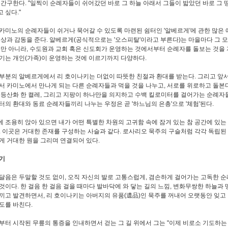
 간구한다. "일찍이 순례자들이 쉬어갔던 바로 그 하늘 아래서 그들이 밟았던 바로 그 
 싶다."
카미노의 순례자들이 쉬거나 묵어갈 수 있도록 마련된 쉼터인 '알베르게'에 관한 많은
인상과 감동을 준다. 알베르게(공식적으로는 '오스피탈'이라고 부른다)는 마을마다 그 
뿐만 아니라, 수도원과 교회 혹은 신도회가 운영하는 것에서부터 순례자를 돌보는 것을 
기는 개인(가족)이 운영하는 것에 이르기까지 다양하다.
부분의 알베르게에서 리 호이나키는 더없이 따뜻한 친절과 환대를 받는다. 그리고 앞
서 카미노에서 만나게 되는 다른 순례자들과 먹을 것을 나누고, 서로를 위로하고 돌본다
 등산화 한 켤레, 그리고 지팡이 하나만을 의지하고 수백 킬로미터를 걸어가는 순례자
터의 환대와 동료 순례자들끼리 나누는 우정은 곧 '하느님의 은총'으로 '체험'된다.
 조용히 앉아 있으면 내가 어떤 특별한 차원의 고귀함 속에 잠겨 있는 참 공간에 있는 
. 이곳은 거대한 존재를 구성하는 사슬과 같다. 로사리오 묵주의 구슬처럼 각각 독립된
게 거대한 원을 그리며 연결되어 있다.
기
달음은 두말할 것도 없이, 오직 자신의 발로 고통스럽게, 겸손하게 걸어가는 고독한 
것이다. 한 걸음 한 걸음 걸을 때마다 발바닥에 와 닿는 길의 느낌, 변화무쌍한 하늘과
끼고 발견하면서, 리 호이나키는 아버지의 유품(遺品)인 묵주를 꺼내어 오랫동안 잊고
도를 바친다.
부터 시작된 무릎의 통증을 인내하면서 걷는 그 길 위에서 그는 "이제 비로소 기도하는