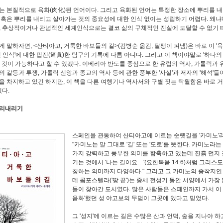
는 본질적으로 육화(肉化)된 언어이다. 그리고 육화된 언어는 특정한 장소에 뿌리를 
 혹은 뿌리를 내리고 살아가는 것의 중요성에 대한 인식 없이는 성립하기 어렵다. 왜냐
, 추상적이거나 관념적인 세계인식으로는 결코 삶의 구체적인 진실에 도달할 수 없기 
게 말하자면, <산티아고, 거룩한 바보들의 길>(김병순 옮김, 달팽이 펴냄)은 바로 이 '
참된 인식'에 대한 핍진(逼眞)한 탐구의 기록에 다름 아니다. 그리고 이 책이야말로 '하나의
는 것이 가능하다고 할 수 있겠다. 이베리아 반도를 중심으로 한 유럽의 역사, 가톨릭과
의 갈등과 투쟁, 가톨릭 신앙과 종교의 역사 등에 관한 풍부한 '사실'과 저자의 '해석'들
을 차지하고 있긴 하지만, 이 책을 다른 여행기나 역사서와 구별 짓는 탁월함은 바로 
있다.
뿌리내리기
스페인을 관통하여 산티아고에 이르는 순롓길을 '카미노'라
"카미노는 말 그대로 '길' 또는 '도로'를 뜻한다. 카미노라는
가지 강력하고 풍부한 의미를 함축하고 있는데 진흙 먼지 
키는 것에서 '나는 길이요…'(요한복음 14:6)처럼 그리스
칭하는 의미까지 다양하다." 그리고 그 카미노의 종착지
데 콤포스텔라('땅 끝')는 중세 전성기 동안 서양에서 가장
들이 찾아간 도시였다. 많은 사람들은 스페인까지 가서 이 
음화'했던 성 야고보의 무덤이 그곳에 있다고 믿었다.
그 '성지'에 이르는 길은 수많은 산과 언덕, 숲을 지나야 하