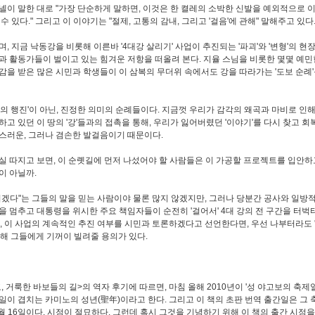
넬이 말한 대로 "가장 단순하게 말하면, 이것은 한 켤레의 소박한 신발을 예외적으로 
수 있다." 그리고 이 이야기는 "절제, 고통의 감내, 그리고 '걸음'에 관해" 말해주고 있다
, 지금 낙동강을 비롯해 이른바 '4대강 살리기' 사업이 추진되는 '파괴'와 '변형'의 현
과 활동가들이 벌이고 있는 힘겨운 저항을 떠올려 본다. 지율 스님을 비롯한 몇몇 예민
감을 받은 많은 시민과 학생들이 이 삼복의 무더위 속에서도 강을 따라가는 '도보 순례
항의 행진'이 아닌, 진정한 의미의 순례들이다. 지금껏 우리가 감각의 왜곡과 마비로 인해 
하고 있던 이 땅의 '강'들과의 접촉을 통해, 우리가 잃어버렸던 '이야기'를 다시 찾고 
스러운, 그러나 겸손한 발걸음이기 때문이다.
실 따지고 보면, 이 순롓길에 먼저 나섰어야 할 사람들은 이 가공할 프로젝트를 입안하
이 아닐까.
리겠다"는 그들의 말을 믿는 사람이야 물론 많지 않겠지만, 그러나 당분간 공사와 일방적
을 멈추고 대통령을 위시한 주요 책임자들이 순전히 '걸어서' 4대 강의 전 구간을 터벅터
음, 이 사업의 계속적인 추진 여부를 시민과 토론하겠다고 선언한다면, 우선 나부터라도 
질해 그들에게 기꺼이 빌려줄 용의가 있다.
 거룩한 바보들의 길>의 역자 후기에 따르면, 마침 올해 2010년이 '성 야고보의 축제일'
일이 겹치는 카미노의 성년(聖年)이라고 한다. 그리고 이 책의 초판 번역 출간일은 그 
7월 16일이다. 시점이 절묘하다. 그런데 혹시 그것을 기념하기 위해 이 책의 출간 시점을 