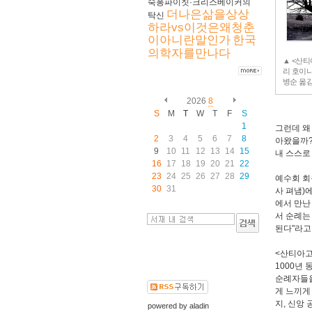
숙퐁파이칫·크리스베이커의
더나은삶을상상
탁신
하라vs이것은왜청춘
이아니란말인가
한국
의학자를만나다
▲ <산티
리 호이
병순 옮김
2026
8
S
M
T
W
T
F
S
1
그런데 왜
2
3
4
5
6
7
8
아왔을까?
9
10
11
12
13
14
15
내 스스로
16
17
18
19
20
21
22
23
24
25
26
27
28
29
예수회 회
30
31
사 펴냄)
에서 만난
서 순례는
된다"라고
<산티아고
1000년
순례자들을
게 느끼게
지, 신앙
powered by
aladin