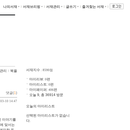
나의서재
ｌ
서재브리핑
ｌ
서재관리
ｌ
글쓰기
ｌ
즐겨찾는 서재
ｌ
서재지수
: 8590점
관리
ｌ
북플
마이리뷰:
편
0
마이리스트:
편
0
마이페이퍼:
편
406
댓글(
1
)
오늘 9, 총 36914 방문
-03-10 14:47
오늘의 마이리스트
선택된 마이리스트가 없습니
힌 이야기를
다.
계에 맞서는