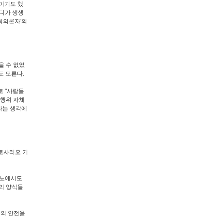
제이기도 했
마디가 생생
'회의론자'의
을 수 없었
도 모른다.
로 "사람들
 행위 자체
다는 생각에
 로사리오 기
카미노에서도
의 양식들
들의 안전을