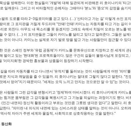
묵상을 방해한다. 이런 현실들이 '개발'에 대해 일관되게 비판해온 리 호이나키의 '타고
시로 일깨운다. 그리고 이 비타협적인 순례자는 그때마다 '분노'와 '증오'의 감정을 숨기지
스팔트 도로를 따라 2~3킬로미터를 걷고 있다. (…) '산티아고 가는 길' 이렇게 쓰인 표
팡이로 그 표지판을 거칠게 두드리며 "안돼! 안돼! 카미노는 자동차를 타고 가는 길이 
소리로 외친다. 아무도 내 목소리를 못 듣겠지만 그래도 속에서 치밀어 오르는 분노를 
을 수 없다. (…) 이 표지판들은 그들이 카미노를 달리고 있다고 알려준다. 그들은 실
는 것이 아니다. 카미노는 실제로 자기 발로 땅을 밟고 가는 사람들만이 접근할 수 있다
한 것은 스페인 정부와 '유럽 공동체'가 카미노를 문화유산으로 지정하고 전 세계의 
해 벌이고 있는 '현대화'된 프로젝트들이다. 많은 구간의 길들이 볼썽사납게 포장되고,
 '이미지화'한 경박한 홍보물과 상품들이 등장하기 시작했다.
 길을 따라 자동차를 타고 다니면서 '유적지'를 둘러보는 것이 사람들에게 어떤 '의미'를
로운 지식과 깨달음을 줄 수 있을까. 리 호이나키는 절대로 그렇지 않다고 말한다. "진
것에서 얻어"지기 때문이다. "세계는 오직 느끼고 만지는 것으로만 알 수 있"는 것이다.
은 사람들의 그런 감각을 변형시키고 '정제'하여 마비시켰다. 리 호이나키에게 카미노
는 힘겨운 몸부림은 그 감각들을 복원시키고 그 기능을 되살리는 과정이기도 했다. 
를 (인간 내면의) 정신적 활동이라고 부르는 것만큼 그릇된 생각은 없다"고 말한다. 리
답한다. "의미란 내 의식의 내면에 있는 신비스러운 상태를 말하는 것이 아니다. 오히려
 역사적 자아가 주변 세계와 물질적, 사회적으로 상호작용하는 것을 말한다."
은 등산화