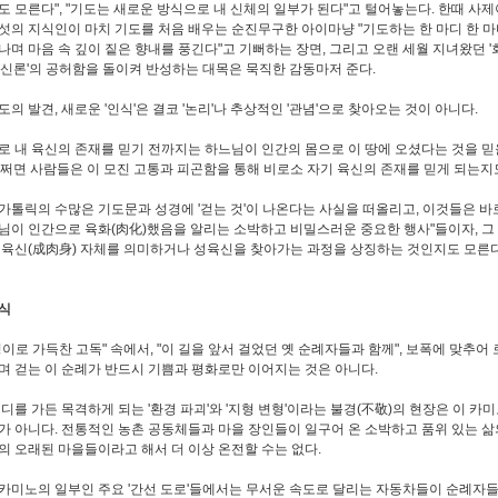
도 모른다", "기도는 새로운 방식으로 내 신체의 일부가 된다"고 털어놓는다. 한때 사
섯의 지식인이 마치 기도를 처음 배우는 순진무구한 아이마냥 "기도하는 한 마디 한 
나며 마음 속 깊이 짙은 향내를 풍긴다"고 기뻐하는 장면, 그리고 오랜 세월 지녀왔던 
범신론'의 공허함을 돌이켜 반성하는 대목은 묵직한 감동마저 준다.
의 발견, 새로운 '인식'은 결코 '논리'나 추상적인 '관념'으로 찾아오는 것이 아니다.
로 내 육신의 존재를 믿기 전까지는 하느님이 인간의 몸으로 이 땅에 오셨다는 것을 믿
) 어쩌면 사람들은 이 모진 고통과 피곤함을 통해 비로소 자기 육신의 존재를 믿게 되는지
가톨릭의 수많은 기도문과 성경에 '걷는 것'이 나온다는 사실을 떠올리고, 이것들은 바
님이 인간으로 육화(肉化)했음을 알리는 소박하고 비밀스러운 중요한 행사"들이자, 그
성육신(成肉身) 자체를 의미하거나 성육신을 찾아가는 과정을 상징하는 것인지도 모른
식
경이로 가득찬 고독" 속에서, "이 길을 앞서 걸었던 옛 순례자들과 함께", 보폭에 맞추어
며 걷는 이 순례가 반드시 기쁨과 평화로만 이어지는 것은 아니다.
어디를 가든 목격하게 되는 '환경 파괴'와 '지형 변형'이라는 불경(不敬)의 현장은 이 
가 아니다. 전통적인 농촌 공동체들과 마을 장인들이 일구어 온 소박하고 품위 있는 삶
의 오래된 마을들이라고 해서 더 이상 온전할 수는 없다.
카미노의 일부인 주요 '간선 도로'들에서는 무서운 속도로 달리는 자동차들이 순례자