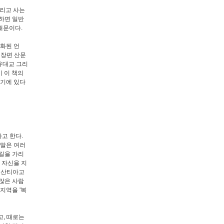
내리고 사는
하면 일반
때문이다.
육화된 언
 장편 산문
 유대교 그리
이 이 책의
거기에 있다
고 한다.
 말은 여러
길을 가리
도 자신을 지
인 산티아고
 많은 사람
지역을 '복
고, 때로는