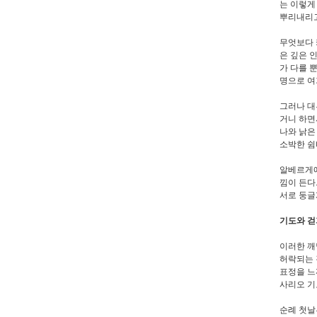
는 이렇게
뿌리내리고
무엇보다 
은 깊은 
가 다를 
명으로 여
그러나 대
거니 하면
나와 낡은
소박한 쉼
알베르게에
낌이 든다
서로 둥글
기도와 걷
이러한 깨
허락되는 
표정을 느
사리오 기
순례 첫날