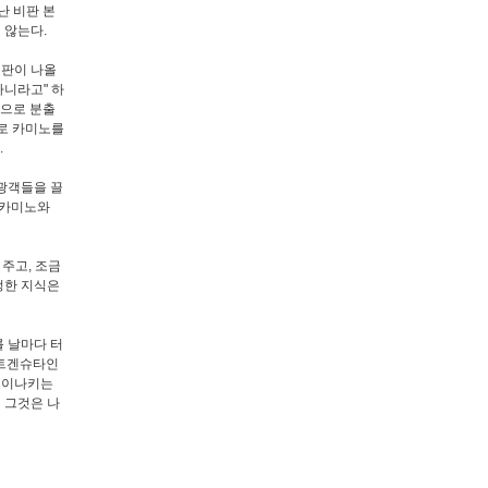
난 비판 본
 않는다.
지판이 나올
아니라고" 하
밖으로 분출
제로 카미노를
.
관광객들을 끌
 카미노와
 주고, 조금
정한 지식은
를 날마다 터
비트겐슈타인
 호이나키는
 그것은 나