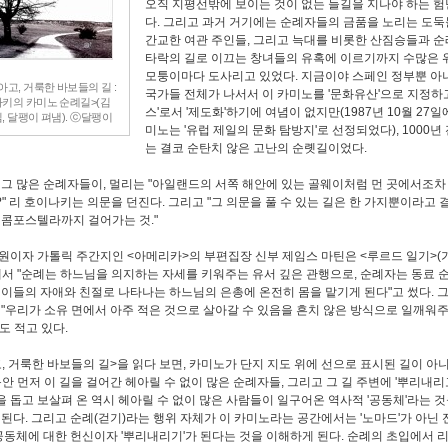
오직 지평선밖에 보이는 것이 없는 들길을 지나야 하는 험
다. 그리고 과거 거기에는 순례자들의 금품을 노리는 도
간교한 여관 주인들, 그리고 늑대를 비롯한 산짐승들과 
타락의 길로 이끄는 창녀들의 유혹에 이르기까지 수많은 
모퉁이마다 도사리고 있었다. 지금이야 스페인 정부뿐 아
아고, 거룩한 바보들의 길 :
국가들 전체가 나서서 이 카미노를 '문화유산'으로 지정하고
나키의 카미노 순례길>(김
스'로서 '제도화'하기에 여념이 없지만(1987년 10월 27일
, 달팽이 펴냄). ⓒ달팽이
미노는 '유럽 제일의 문화 탐방지'로 선정되었다), 1000년
는 결코 순탄치 않은 고난의 순롓길이었다.
 그 많은 순례자들이, 멀리는 "아일랜드의 서쪽 해안에 있는 골웨이처럼 먼 곳에서조차
" 리 호이나키는 의문을 던진다. 그리고 "그 의문을 풀 수 있는 길은 한 가지뿐이라고 
 콤포스텔라까지 걸어가는 것."
원이자 가톨릭 주간지인 <아메리카>의 부편집장 신부 제임스 마틴은 <루르드 일기>
에서 "순례는 하느님을 의지하는 자세를 키워주는 유서 깊은 관행으로, 순례자는 동료 
 이들의 자애와 친절로 나타나는 하느님의 은총에 온전히 몸을 맡기게 된다"고 썼다. 
 "우리가 소유 면에서 아주 적은 것으로 살아갈 수 있음을 흔치 않은 방식으로 일깨워
도 적고 있다.
, 거룩한 바보들의 길>을 읽다 보면, 카미노가 단지 지도 위에 선으로 표시된 길이 아니
 동안 먼저 이 길을 걸어간 헤아릴 수 없이 많은 순례자들, 그리고 그 길 주변에 '뿌리내리
 돕고 보살펴 온 역시 헤아릴 수 없이 많은 사람들이 일구어온 역사적 '공동체'라는 
 된다. 그리고 순례(걷기)라는 행위 자체가 이 카미노라는 공간에서는 '노마드'가 아닌 
 공동체에 대한 헌신이자 '뿌리내리기'가 된다는 것을 이해하게 된다. 순례의 초입에서 