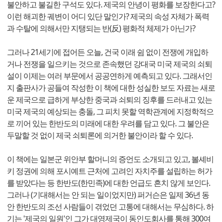
불안하고 불길한 구석도 있다. 제국의 안녕이 평화를 보장한다고?
이런 해괴한 궤변이 어디 있단 말인가? 제국의 속성 자체가 폭력
과 수탈에 의해서만 지탱되는 반(反) 평화적 체제가 아닌가?
그러나 21세기에 접어든 오늘, 건국 이래 쉼 없이 전쟁에 개입하
거나 전쟁을 일으키는 것으로 존속했던 강대국 미국 제국의 쇠퇴
설이 이제는 여러 부문에서 공공연하게 예측되고 있다. 그래서인
지 출판사가 공들여 작성한 이 책에 대한 성실한 보도 자료는 새로
운 제국으로 급하게 부상한 중국과 쇠퇴의 징후를 드러내고 있는
미국 제국의 예상되는 충돌, 그 피치 못할 역학관계에 지정학적으
로 끼어 있는 한반도의 미래에 대한 우려를 담고 있다. 그 불안은
두말할 것 없이 제국 쇠퇴론에 의거한 불안이라 할 수 있다.
이 책에는 일본군 위안부 할머니의 증언도 소개되고 있고, 볼셰비
키 정권에 의해 포시예트 근처에 고려인 자치주를 설립하는 허가
를 받았다는 등 한반도(한민족)에 대한 언급도 흔치 않게 보인다.
그러나 (기대해서는 안 되는 일이었지만) 퍼거슨은 일제 36년 동
안 한반도의 조선 사람들이 겪었던 고통에 대해서는 무심하다. 하
기는 '제국의 일원'인 그가 대영제국이 동인도회사를 통해 300여