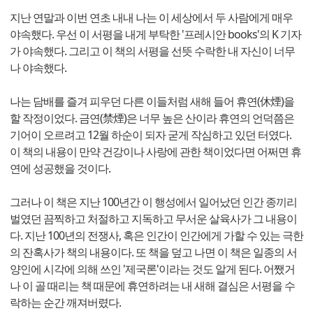
지난 연말과 이번 연초 내내 나는 이 세상에서 두 사람에게 매우
야속했다. 우선 이 서평을 내게 부탁한 '프레시안 books'의 K 기자
가 야속했다. 그리고 이 책의 서평을 선뜻 수락한 내 자신이 너무
나 야속했다.
나는 담배를 즐겨 피우던 다른 이들처럼 새해 들어 휴연(休煙)을
할 작정이었다. 금연(禁煙)은 너무 높은 산이라 휴연의 언덕쯤은
기어이 오르려고 12월 하순이 되자 굳게 작심하고 있던 터였다.
이 책의 내용이 만약 건강이나 사랑에 관한 책이었다면 어쩌면 휴
연에 성공했을 것이다.
그러나 이 책은 지난 100년간 이 행성에서 일어났던 인간 종끼리
벌였던 끔찍하고 처절하고 지독하고 무서운 살육사가 그 내용이
다. 지난 100년의 전쟁사, 혹은 인간이 인간에게 가할 수 있는 극한
의 잔혹사가 책의 내용이다. 또 책을 덮고 나면 이 책은 일종의 서
양인에 시각에 의해 쓰인 '제국론'이라는 것도 알게 된다. 어쨌거
나 이 골 때리는 책 때문에 휴연하려는 내 새해 결심은 서평을 수
락하는 순간 깨져버렸다.