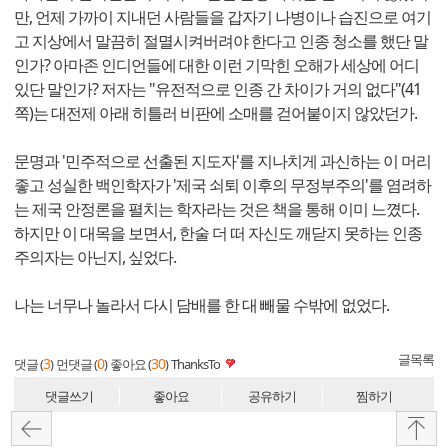
만, 언제 가까이 지내던 사람들을 갑자기 나병이나 습진으로 여기
고 지상에서 말끔히 절멸시켜버려야 한다고 인종 청소를 했단 말
인가? 아마존 인디언들에 대한 이런 기막힌 오해가 세상에 어디
있단 말인가? 저자는 "유전적으로 인종 간 차이가 거의 없다"(41
쪽)는 대전제 아래 히틀러 비판에 소매를 걷어붙이지 않았던가.
문명과 '민주적으로 선출된 지도자'를 지나치게 과신하는 이 머리
좋고 성실한 백인학자가 '제국 쇠퇴 이후의 무정부주의'를 염려하
는 제국 안정론을 펼치는 학자라는 것은 책을 통해 이미 느꼈다.
하지만 이 대목을 보면서, 한술 더 떠 자신도 깨닫지 못하는 인종
주의자는 아닌지, 싶었다.
나는 너무나 놀라서 다시 담배를 한 대 빼물 수밖에 없었다.
글목록
3
0
30
댓글 (
)
먼댓글 (
)
좋아요 (
)
ThanksTo
댓글쓰기
좋아요
공유하기
찜하기