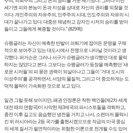
주의, 의회주의 그리고 돈의 승리를 거둔 세기였다. 그러나 이번
세기엔 피와 본능이 돈과 지성을 상대로 자신의 권리를 되찾을 것
이다. 개인주의와 자유주의, 민주주의 시대, 인도주의와 자유의 시
대가 끝나가고 있다. 대중은 체념하고 강자인 시저의 승리를 받아
들이고 그들에게 복종할 것이다." (829쪽)
슈펭글러는 자신이 예측한 반발이 쇠퇴기에 접어든 문명을 구체
적으로 보여주고 있는 대도시에서 전쟁으로 나타날 것이라고 생
각했다. 퍼거슨은 그러나 서구가 슈펭글러가 생각했던 대로 몰락
하지는 않았다고 본다. 그보다는 슈펭글러가 등장을 예측했던 '새
로운 시저들'의 피 묻은 권력이 되살아나고 그들이 '거대 도시의
이성주의'를 공격하면서, 서양의 물질적, 그리고 더 중요하게는 도
덕적 몰락이 가속화된 것으로 보고 있다.
일견 그럴 듯해 보이지만, 패권 안정론은 착한 백인들(제2차 세계
대전 때의 연합국)이 사악한 제3제국의 파시스트들을 격퇴하고,
종전 이후 길고도 음습했던 냉전을 거치고 나서, 소련마저 몰락시
킨 뒤 러시아라는 2등 국가를 출현시켰으므로 작금의 미국 중심
의 세계 질서가 필연적이라는 위험한 이론으로 전개될 수도 있어