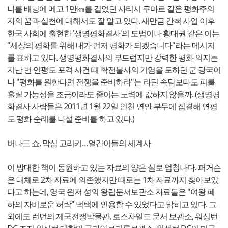
나를 배낭에 메고 1만㎞를 걸었던 사티시 쿠마르 같은 평화주의
자의 꿈과 실천에 대해서도 잘 알고 있다. 새만금 간척 사업 이후
한국 사회에 출현한 '생명평화결사'의 도법이나 황대권 같은 이는
"세상의 평화를 위해 내가 먼저 평화가 되겠습니다"라는 메시지
를 표하고 있다. 생명평화결사의 부드럽지만 강력한 평화 의지는
지난 번 연평도 포격 사건 때 확전불사의 기염을 토하던 군 당국이
나 "평화를 원한다면 전쟁을 준비하라"는 라틴 속담보다도 피를
흘릴 가능성을 조금이라도 줄이는 노력에 값하지 않을까. (생명평
화결사 사람들은 2011년 1월 22일 인천 연안 부두에 집결해 연평
도 평화 순례를 나설 준비를 하고 있다.)
버나드 쇼, 막심 고리키…얼간이들의 세계사
이 방대한 책이 동원하고 있는 자료의 양은 실로 엄청나다. 퍼거슨
은 대체로 2차 자료에 의존했지만 때로는 1차 자료까지 찾아보았
다고 하는데, 영국 윈저 성의 왕립문서보관소 자료들은 "여왕 폐
하의 자비로운 허락" 덕택에 인용할 수 있었다고 밝히고 있다. 그
외에도 런던의 제국전쟁박물관, 로스차일드 문서 보관소, 워싱턴