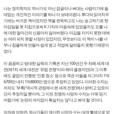
나는 정치학자도 역사가도 아닌 잡글이나 써대는 사람이기에 쓸
데없는 개인적인 이야기를 하나 더 보태야겠다. 후다닥 읽어치우
기에는 버거운 책이었지만 책을 완독하고도 나는 송고하기로 한
마감일을 못 지킴으로써 K 기자의 마음속에 있었을지도 모를 나
에 대한 얼마간의 신용마저 잃어버렸다. 마감을 지키지 못한 데에
는 여러 피치 못할 사정이 있었지만, 무엇보다도 이 책이 나를 너
무나 침울하게 만들어 쉽게 원고 작업에 달려들지 못했기 때문이
었다.
이 꼼꼼하고 방대한 살육의 기록은 지난 100년간 두 차례 세계 대
전(제1차 세계 대전은 '유럽 전쟁'이라 해야 옳겠지만)과 그 이후
에도 끝없이 진행된 '인종 청소' 등으로 죽은 이들을 자그마치 1억
6700만 내지 1억8800만 명으로 추정하고 있었다. 이러한 수치는
저자도 '부록('역사적 관점에서 본 세계 전쟁')에서 밝히고 있듯이
단지 추정치일 뿐이며, 그 이전 전쟁의 사망자 수치는 더욱 믿기
어렵기에 '논란의 여지없이 확실치는 않'다고 봐야 할 것이다.
저자에 의하면, 역사가들이 계산한 사망자 수는 대개 뺄셈으로 얻