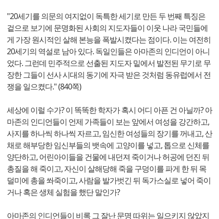
"20세기를 의문의 여지없이 독특한 세기로 만든 두 번째 특징은
겉으로 보기에 문명화된 사회의 지도자들이 이웃 나라 국민들에
게 가장 원시적인 살해 본능을 폭발시켰다는 점이다. 이는 여전히
20세기의 역설로 남아 있다. 독일인들은 아마존의 인디언이 아니
었다. 그런데 민주적으로 선출된 지도자 밑에서 발전된 무기로 무
장한 그들이 선사 시대의 동기에 자극 받은 것처럼 동유럽에서 전
쟁을 일으켰다." (840쪽)
세상에 이럴 수가? 이 똑똑한 학자가 혹시 어디 아픈 건 아닐까? 아
마존의 인디언들이 언제 가족들이 보는 앞에서 여성을 강간하고,
사지를 하나씩 하나씩 자르고, 임신한 여성들의 장기를 꺼내고, 산
채로 해부당한 임신부들의 뱃속에 고양이를 넣고, 톱으로 신체를
양단하고, 어린아이들을 건물에 내던져 죽이거나 허공에 던진 뒤
총질을 해 죽이고, 자신이 살해당해 죽을 구덩이를 파게 한 뒤 목
덜미에 총을 쏴죽이고, 사람을 발가벗긴 뒤 독가스실로 넣어 죽이
거나 혹은 생체 실험을 했단 말인가?
아마존의 인디언들이 비록 그 잘난 문명 따위는 일으키지 않았지