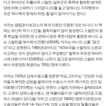
다고 하더라도 히틀러와 스탈린, 일본군의 폭력에 할애한 방대한
양에 비해 소략하기 그지없다. (이를 놓고 앞에서도 지적했듯이
모든 역사책의 한계라 하면, 할 말이 없어지기는 한다.)
저자는 왕립문서보관소의 희귀 자료만 인용한 것은 아니다. 이 책
에는 유난히 작가 시인들, 철학자들이 많이 등장한다. 스탈린의 동
족 학살을 외면한 채 소련에서 받은 후한 대접에 흥분한 버나드 쇼
는 스탈린을 예수에 비견했다(304쪽). 저자는 버나드 쇼를 "얼간
이"라고 표현한다. 1980년대까지도 "제3제국을 스탈린의 소련과
비교하는 것이 정당하지 않다고 주장했던" 철학자 위르겐 하버마
스에 대한 이야기(328쪽)도 나온다. 참고로 밝히자면, 스탈린 치하
에서 숙청당한 희생자는 700만 명에 이른다.
저자는 1929년 강제수용소를 방문한 막심 고리키는 "건강한 수감
자들과 쾌적한 감방을 들먹이며 수용소가 마치 목가적인 곳인 양
미화했다"(315쪽)는 사실도 전한다. 스탈린 치하에서 굴락(GULA
G : 소련의 강제노동수용소. 앤 애플바움이 쓴 <굴락>(전2권, 드림
박스 펴냄)이 있다.)을 거쳐 간 소련인은 1800만 명에 이르렀는데
수용자들은 하루 14~16시간씩 강제 노동을 했으며 탈출자들은