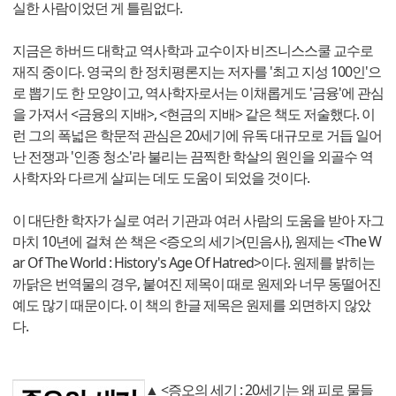
실한 사람이었던 게 틀림없다.
지금은 하버드 대학교 역사학과 교수이자 비즈니스스쿨 교수로
재직 중이다. 영국의 한 정치평론지는 저자를 '최고 지성 100인'으
로 뽑기도 한 모양이고, 역사학자로서는 이채롭게도 '금융'에 관심
을 가져서 <금융의 지배>, <현금의 지배> 같은 책도 저술했다. 이
런 그의 폭넓은 학문적 관심은 20세기에 유독 대규모로 거듭 일어
난 전쟁과 '인종 청소'라 불리는 끔찍한 학살의 원인을 외골수 역
사학자와 다르게 살피는 데도 도움이 되었을 것이다.
이 대단한 학자가 실로 여러 기관과 여러 사람의 도움을 받아 자그
마치 10년에 걸쳐 쓴 책은 <증오의 세기>(민음사), 원제는 <The W
ar Of The World : History's Age Of Hatred>이다. 원제를 밝히는
까닭은 번역물의 경우, 붙여진 제목이 때로 원제와 너무 동떨어진
예도 많기 때문이다. 이 책의 한글 제목은 원제를 외면하지 않았
다.
▲ <증오의 세기 : 20세기는 왜 피로 물들