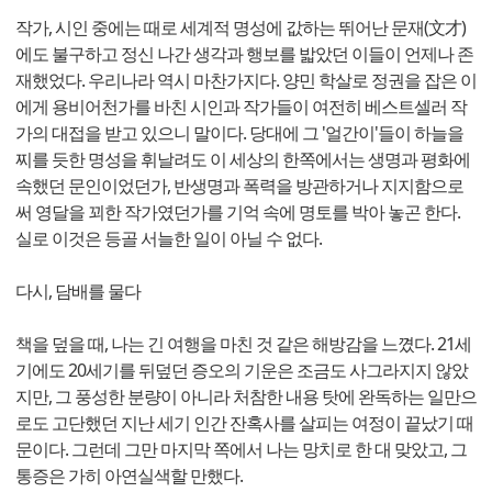
작가, 시인 중에는 때로 세계적 명성에 값하는 뛰어난 문재(文才)
에도 불구하고 정신 나간 생각과 행보를 밟았던 이들이 언제나 존
재했었다. 우리나라 역시 마찬가지다. 양민 학살로 정권을 잡은 이
에게 용비어천가를 바친 시인과 작가들이 여전히 베스트셀러 작
가의 대접을 받고 있으니 말이다. 당대에 그 '얼간이'들이 하늘을
찌를 듯한 명성을 휘날려도 이 세상의 한쪽에서는 생명과 평화에
속했던 문인이었던가, 반생명과 폭력을 방관하거나 지지함으로
써 영달을 꾀한 작가였던가를 기억 속에 명토를 박아 놓곤 한다.
실로 이것은 등골 서늘한 일이 아닐 수 없다.
다시, 담배를 물다
책을 덮을 때, 나는 긴 여행을 마친 것 같은 해방감을 느꼈다. 21세
기에도 20세기를 뒤덮던 증오의 기운은 조금도 사그라지지 않았
지만, 그 풍성한 분량이 아니라 처참한 내용 탓에 완독하는 일만으
로도 고단했던 지난 세기 인간 잔혹사를 살피는 여정이 끝났기 때
문이다. 그런데 그만 마지막 쪽에서 나는 망치로 한 대 맞았고, 그
통증은 가히 아연실색할 만했다.