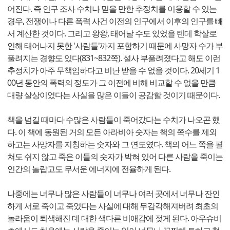
어진다. 즉 인구 조사 수치나 믿을 만한 추정치를 이용할 수 있는
경우, 전쟁이나 다른 폭력 사건 이전의 인구에서 이후의 인구를 빼
서 계산한 것이다. 그리고 왕왕, 태어날 수도 있었을 텐데 학살로
인해 태어나지 못한 '사람들'까지 포함하기 때문에 사망자 수가 부
풀려지는 경향도 있다(831~832쪽). 설사 부풀려졌다고 해도 이런
추정치가 아주 무책임하다고 비난 받을 수 없을 것이다. 20세기 1
00년 동안의 폭력의 정도가 그 이전에 비해 비교할 수 없을 만큼
대량 살상이었다는 사실을 많은 이들이 공감할 것이기 때문이다.
책을 넘길 때마다 수많은 사람들이 죽어갔다는 수치가 나오곤 했
다. 이 책에 동원된 거의 모든 아라비아 숫자는 책의 쪽수를 제외
하고는 사망자를 지칭하는 숫자와 그 연도였다. 책의 어느 쪽을 펼
쳐도 쉬지 않고 죽은 이들의 숫자가 박혀 있어 다른 사람을 죽이는
인간의 놀랍고도 무서운 에너지에 전율하게 된다.
나중에는 너무나 많은 사람들이 너무나 여러 곳에서 너무나 잔인
하게 서로 죽이고 죽었다는 사실에 대해 무감각해져버려 최초의
놀라움이 퇴색해진 데 대한 색다른 비애감에 젖게 된다. 아우슈비