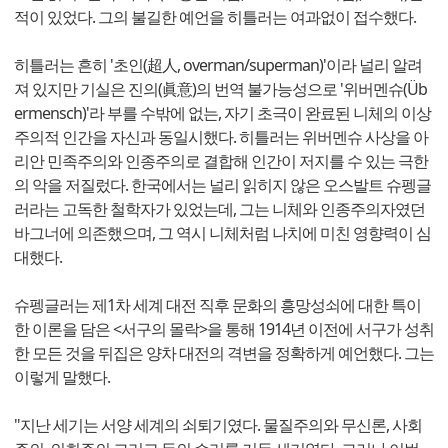
적이 있었다. 그의 불길한 예언을 히틀러는 여과없이 접수했다.
히틀러는 흔히 '초인(超人, overman/superman)'이라 널리 알려
져 있지만 기실은 진의(眞意)의 번역 불가능성으로 '위버멘슈(Üb
ermensch)'라 부를 수밖에 없는, 자기 초극이 완료된 니체의 이상
주의적 인간을 자신과 동일시했다. 히틀러는 위버멘슈 사상을 아
리안 민족주의와 인종주의로 결합해 인간이 저지를 수 있는 극한
의 악을 저질렀다. 한국에서는 널리 읽히지 않은 오스발트 슈펭글
러라는 고독한 철학자가 있었는데, 그는 니체와 인종주의자였던
바그너에 의존했으며, 그 역시 니체처럼 나치에 미친 영향력이 심
대했다.
슈펭글러는 제1차 세계 대전 직후 문화의 흥망성쇠에 대한 특이
한 이론을 담은 <서구의 몰락>을 통해 1914년 이전에 서구가 성취
한 모든 것을 뒤집은 양차 대전의 격변을 정확하게 예언했다. 그는
이렇게 말했다.
"지난 세기는 서양 세계의 쇠퇴기였다. 물질주의와 무신론, 사회