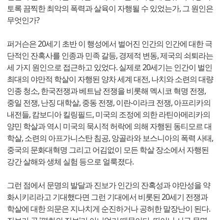
토록 끔찍한 최악의 폭력과 살육이 자행될 수 있었는가, 그 원인은
무엇인가?
퍼거슨은 20세기 초반 이 행성에서 벌어진 인간의 인간에 대한 극
단적인 잔혹사를 인종과 민족 갈등, 경제적 변동, 제국의 쇠퇴라는
세 가지 원인으로 접근하고 있었다. 실제로 20세기는 인간이 벌인
최대의 야만적 학살이 자행된 양차 세계 대전, 나치와 소련의 대량
인종 청소, 한국전쟁과 베트남 전쟁을 비롯해 멕시코 혁명 전쟁,
중일 전쟁, 난징 대학살, 중동 전쟁, 이란-이라크 전쟁, 아프리카의
내전들, 캄보디아 킬링필드, 미국의 조정에 의한 라틴아메리카의
양민 학살과 역시 미국의 묵시적 허락에 의해 자행된 동티모르 대
학살, 소련의 아프가니스탄 침공, 앙골라와 보스니아의 폭력 사태,
중국의 문화대혁명 그리고 어김없이 모든 학살 장소에서 자행된
강간 살해와 생체 실험 등으로 얼룩졌다.
그런 점에서 문명의 발달과 진보가 인간의 잔혹성과 야만성을 약
화시키리라고 기대했다면 그런 기대에서 비롯된 20세기 전쟁과
학살에 대한 의문은 지나치게 순진하거나 공허한 말장난이 된다.