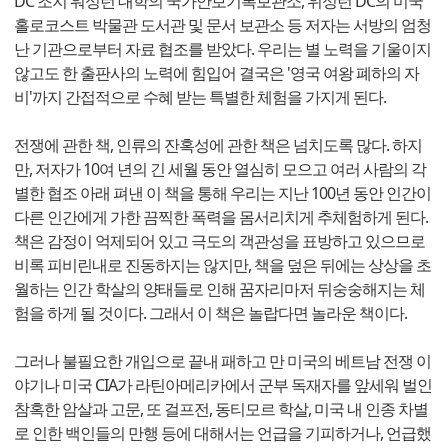
DC 조지 워싱턴 대학의 국가안보기록보관소, 위성턴 DC의 미국
홀로코스트 박물관 도서관 및 문서 보관소 등 저자는 서방의 엄청
난 기관으로부터 자료 협조를 받았다. 우리는 별 노력을 기울이지
않고도 한 출판사의 노력에 힘입어 결국은 '영국 여왕 폐하의 자
비'까지 간접적으로 수혜 받는 특별한 체험을 가지게 된다.
전쟁에 관한 책, 인류의 잔혹성에 관한 책은 넘치도록 많다. 하지
만, 저자가 10여 년의 긴 세월 동안 열심히 모으고 여러 사람의 각
별한 협조 아래 펴낸 이 책을 통해 우리는 지난 100년 동안 인간이
다른 인간에게 가한 끔찍한 폭력을 몸서리치게 추체험하게 된다.
책은 감정이 억제되어 있고 극도의 객관성을 표방하고 있으므로
비록 피비린내로 진동하지는 않지만, 책을 덮은 뒤에는 상상을 초
월하는 인간 학살의 양태들로 인해 꿈자리마저 뒤숭숭해지는 체
험을 하게 될 것이다. 그래서 이 책은 놀랍다면 놀라운 책이다.
그러나 불필요한 개입으로 끝내 패하고 만 미국의 베트남 전쟁 이
야기나 미국 CIA가 라틴아메리카에서 군부 독재자를 앞세워 벌인
참혹한 암살과 고문, 또 걸프전, 동티모르 학살, 미국 내 인종 차별
로 인한 백인들의 만행 등에 대해서는 언급을 기피하거나, 언급했