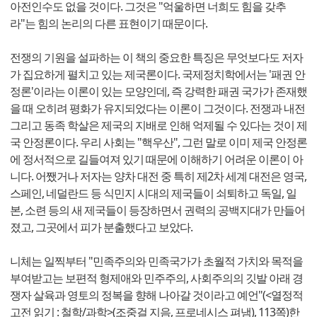
아전인수도 없을 것이다. 그것은 "억울하면 너희도 힘을 갖추
라"는 힘의 논리의 다른 표현이기 때문이다.
전쟁의 기원을 설파하는 이 책의 중요한 특징은 무엇보다도 저자
가 집요하게 펼치고 있는 제국론이다. 국제정치학에서는 '패권 안
정론'이라는 이론이 있는 모양인데, 즉 강력한 패권 국가가 존재했
을 때 오히려 평화가 유지되었다는 이론이 그것이다. 전쟁과 내전
그리고 동족 학살은 제국의 지배로 인해 억제될 수 있다는 것이 제
국 안정론이다. 우리 사회는 "핵우산", 그런 말로 이미 제국 안정론
에 정서적으로 길들여져 있기 때문에 이해하기 어려운 이론이 아
니다. 어쨌거나 저자는 양차 대전 중 특히 제2차 세계 대전은 영국,
스페인, 네덜란드 등 식민지 시대의 제국들이 쇠퇴하고 독일, 일
본, 소련 등의 새 제국들이 등장하면서 권력의 공백지대가 만들어
졌고, 그곳에서 피가 분출했다고 보았다.
니체는 일찍부터 "민족주의와 민족국가가 초월적 가치와 목적을
부여받고는 보편적 형제애와 민주주의, 사회주의의 깃발 아래 경
쟁자 살육과 영토의 정복을 향해 나아갈 것이라고 예언"(<열정적
고전 읽기 : 철학/과학>(조중걸 지음, 프로네시스 펴냄), 113쪽)한