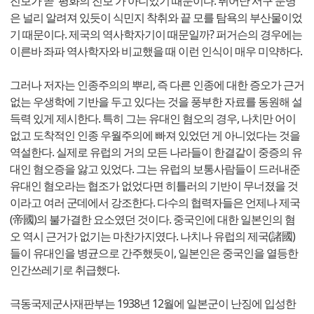
진보가 곧 '평화의 진보'가 아니었기 때문이다. 뛰어난 서구 문명
은 널리 알려져 있듯이 식민지 착취와 끝 모를 탐욕의 부산물이었
기 때문이다. 제국의 역사학자기이 때문일까? 퍼거슨의 경우에는
이른바 좌파 역사학자와 비교했을 때 이런 인식이 매우 미약하다.
그러나 저자는 인종주의의 뿌리, 즉 다른 인종에 대한 증오가 근거
없는 우생학에 기반을 두고 있다는 것을 풍부한 자료를 동원해 설
득력 있게 제시한다. 특히 그는 유대인 혐오의 경우, 나치만 어이
없고 도착적인 인종 우월주의에 빠져 있었던 게 아니었다는 것을
역설한다. 실제로 유럽의 거의 모든 나라들이 한결같이 중증의 유
대인 혐오증을 앓고 있었다. 그는 유럽의 보통사람들이 드러내준
유대인 혐오라는 협조가 없었다면 히틀러의 기반이 무너졌을 것
이라고 여러 군데에서 강조한다. 다수의 협력자들은 언제나 제국
(帝國)의 불가결한 요소였던 것이다. 중국인에 대한 일본인의 혐
오 역시 근거가 없기는 마찬가지였다. 나치나 유럽의 제국(諸國)
들이 유대인을 병균으로 간주했듯이, 일본인은 중국인을 열등한
인간쓰레기로 취급했다.
극동국제군사재판부는 1938년 12월에 일본군이 난징에 입성한