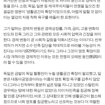
퍼거슨은 전쟁과 학살이 자행되는 또 하나의 원인으로 경제적 변
동을 든다. 소련, 독일, 일본 등 제국주의자들이 전쟁을 일으킨 한
결같은 명분이 '생활공간의 확장'이었으므로, 어렵게 말할 것 없이
이는 열강의 자원 착취 욕구를 에둘러 한 표현이다.
그가 말하는 경제적 변동은 경제성장률, 가격, 금리, 고용 변화의
빈도와 진폭 그리고 그와 관련된 모든 사회적 압력과 긴장을 의미
한다. 경제 변동이 곧 사회적 갈등을 악화시킨다는 이야기다. 빈부
격차가 커지면 소수 민족 집단을 적대적으로 바라볼 가능성이 커
진다는 이야기(829쪽)이기도 하다. 그러나 그것이 영토 확장이든
시장 개척이든 경제적인 이유는 모든 전쟁의 오래된 동인(動因)이
라 할 수 있을 것이다.
독일은 금발의 독일 혈통만이 누릴 생활공간 확장이 필요했고, 일
본은 대동아공영권이라는 이름의 영토 확장 욕구를 감추지 않았
다. (그러나 진작부터 충분히 넓은 땅을 지니고 있었던 스탈린의
경우에는 땅에 대한 욕심이 없었다). 이미 타민족을 침공해 정복
할 만큼 강대하지만, 바로 그 강대함으로 인해 생활공간이 협소해
졌으므로 너희 영토를 침공했노라고 선포하는 것보다 더 격렬한