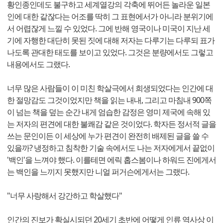
황인종인데도 불구하고 세계열강의 각축에 뛰어든 놀라운 일본
인에 대한 같잖다는 어조를 딱히 그 표현에서가 아니라 분위기에
서 어렵잖게 느낄 수 있었다. 그에 반해 영국이나 미국이 지난 세
기에 자행한 대단히 못된 짓에 대해 저자는 다루기는 다루되 표가
나도록 관대한 태도를 보이고 있었다. 그것은 분량에서도 그렇고
내용에서도 그랬다.
너무 많은 사람들이 이 미친 학살극에서 희생되었다는 인간에 대
한 절망감도 그것이었지만 책을 읽는 내내, 그리고 마침내 900쪽
이 넘는 책을 덮는 순간 내게 엄습한 감정은 영미 제국에 속해 있
는 저자의 편견에 대한 불쾌감 같은 것이었다. 학자든 정서적 글을
쓰는 문인이든 이 세상에 누가 편견이 완전히 배제된 글을 쓸 수
있을까? 냉정하고 침착한 기술 속에서도 나는 저자에게서 끝없이
'백인'을 느껴야 했다. 이를테면 에릭 홉스봄이나 하워드 진에게서
는 백인을 느끼지 못했지만 니얼 퍼거슨에게서는 그랬다.
"너무 사랑해서 강간하고 학살했다"
인간의 진보가 확실시되던 20세기 초반에 어떻게 인류 역사상 이