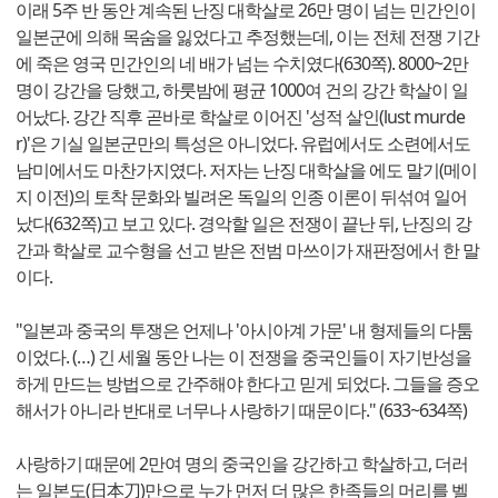
이래 5주 반 동안 계속된 난징 대학살로 26만 명이 넘는 민간인이
일본군에 의해 목숨을 잃었다고 추정했는데, 이는 전체 전쟁 기간
에 죽은 영국 민간인의 네 배가 넘는 수치였다(630쪽). 8000~2만
명이 강간을 당했고, 하룻밤에 평균 1000여 건의 강간 학살이 일
어났다. 강간 직후 곧바로 학살로 이어진 '성적 살인(lust murde
r)'은 기실 일본군만의 특성은 아니었다. 유럽에서도 소련에서도
남미에서도 마찬가지였다. 저자는 난징 대학살을 에도 말기(메이
지 이전)의 토착 문화와 빌려온 독일의 인종 이론이 뒤섞여 일어
났다(632쪽)고 보고 있다. 경악할 일은 전쟁이 끝난 뒤, 난징의 강
간과 학살로 교수형을 선고 받은 전범 마쓰이가 재판정에서 한 말
이다.
"일본과 중국의 투쟁은 언제나 '아시아계 가문' 내 형제들의 다툼
이었다. (…) 긴 세월 동안 나는 이 전쟁을 중국인들이 자기반성을
하게 만드는 방법으로 간주해야 한다고 믿게 되었다. 그들을 증오
해서가 아니라 반대로 너무나 사랑하기 때문이다." (633~634쪽)
사랑하기 때문에 2만여 명의 중국인을 강간하고 학살하고, 더러
는 일본도(日本刀)만으로 누가 먼저 더 많은 한족들의 머리를 벨