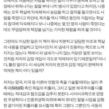
츠에서도 처음에는 사람을 죽이는 일이 너무나 끔찍해 토하고 형
장에서 뛰쳐나가는 절멸 부대 나치 병사가 있었다고 하지만, 나중
에는 모두 학살에 익숙해져서 농담을 하고 음악을 들으면서도 사
람을 죽였다고 하던데, 독자들 역시 100년 동안의 거듭되는 학살
의 참극에 익숙해지다 보니 나중에는 몇 만 명의 사람이 죽었다는
데도 무덤덤하게 책장을 넘기는 기이한 체험을 하게 될 것이다.
그런데도 이상한 일은 이 책이 워낙 차분하고 담담한 어조로 학살
의 내용을 전달하고 있어서인지 피 냄새가 진동하는 책으로 느껴
지지는 않는다. 책에서 피 냄새가 나지 않는 까닭은 얼핏 보이는
것처럼 저자의 감정 개입이 극도로 억제되어 있기 때문일까? 아니
다, 틀린 말이다. 이 세상에 저자의 편견과 감정 개입이 완벽하게
억제된 책이 어디 있을까?
저자는 영국, 미국 등 이른바 연합국 측을 기술할 때와는 달리 추
축국(樞軸國) 측인 독일의 히틀러, 그리고 일본 제국주의를 다룰
때에는 적대감과 혐오감을 감추지 못한다. 사이비과학으로 판명
된 우생학이나 인종위생학 따위에 빠져 유대인 절멸 사업을 감행
한 광기어린 히틀러를 묘사할 때 특히 그랬다. 그뿐인가. 극동의