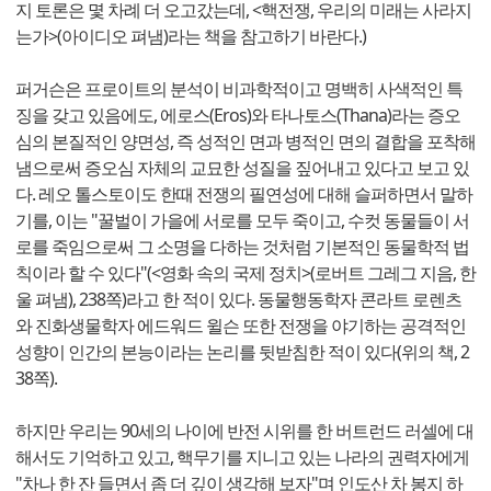
지 토론은 몇 차례 더 오고갔는데, <핵전쟁, 우리의 미래는 사라지
는가>(아이디오 펴냄)라는 책을 참고하기 바란다.)
퍼거슨은 프로이트의 분석이 비과학적이고 명백히 사색적인 특
징을 갖고 있음에도, 에로스(Eros)와 타나토스(Thana)라는 증오
심의 본질적인 양면성, 즉 성적인 면과 병적인 면의 결합을 포착해
냄으로써 증오심 자체의 교묘한 성질을 짚어내고 있다고 보고 있
다. 레오 톨스토이도 한때 전쟁의 필연성에 대해 슬퍼하면서 말하
기를, 이는 "꿀벌이 가을에 서로를 모두 죽이고, 수컷 동물들이 서
로를 죽임으로써 그 소명을 다하는 것처럼 기본적인 동물학적 법
칙이라 할 수 있다"(<영화 속의 국제 정치>(로버트 그레그 지음, 한
울 펴냄), 238쪽)라고 한 적이 있다. 동물행동학자 콘라트 로렌츠
와 진화생물학자 에드워드 윌슨 또한 전쟁을 야기하는 공격적인
성향이 인간의 본능이라는 논리를 뒷받침한 적이 있다(위의 책, 2
38쪽).
하지만 우리는 90세의 나이에 반전 시위를 한 버트런드 러셀에 대
해서도 기억하고 있고, 핵무기를 지니고 있는 나라의 권력자에게
"차나 한 잔 들면서 좀 더 깊이 생각해 보자"며 인도산 차 봉지 하