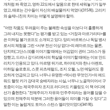
개처럼 쏴 죽였고, 영하 22도에서 알몸으로 한데 세워놓기가 일쑤
였고, 때로는 간수들이 자신의 배설물까지 먹였다(315쪽). 고리키
와 솔제니친의 차이는 어떻게 설명해야 할까.
"어떤 작품도 두려움이 주는 불쾌한 속성을 이보다 더 훌륭하게
그려 내지는 못했다"는 평가를 받고 있는 <거장과 마르가리타>를
쓴 미하일 볼가코프도 소개되고 있다. 앙리 바르뷔스나 독일 병사
로서의 체험을 그린 <서부 전선 이상 없다>의 레마르크는 물론,
단치히(그단스크)를 이야기할 때에는 어김없이 귄터 그라스가 등
장했고, 드리나 강 다리에서의 학살을 이야기할 때에는 이보 안드
리치가 인용되고 있다. 마르탱 뒤가르, 하이데거와 한나 아렌트,
미하일 숄로호프, 스콧 피츠제럴드, 조지 오웰, 노먼 메일러도 중
요하게 언급되고 있다. 너무나 유명한 <역사란 무엇인가>의 에드
워드 핼릿 카가 강대국 숭배자라는 사실, 너무나 노골적이어서 구
토증이 이는 제국주의자 조지프 러디어드 키플링도 이 책 어디에
선가 출현한다. "전체주의가 자유와 민주주의라는 용어를 담을 수
있으며 전체주의 덕분에 그러한 용어들이 의미를 가질 수 있다"고
말한 이는 놀랍게도 토머스 스턴스 엘리엇이었다(341쪽).