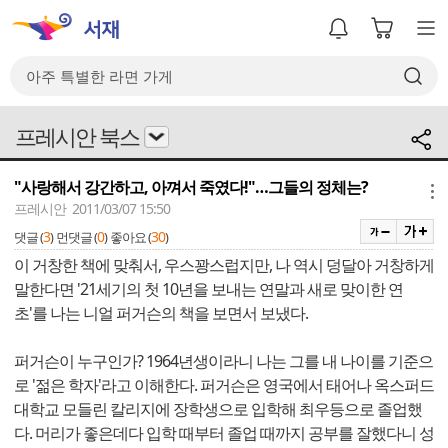
프레시안 북스
"사랑해서 강간하고, 아껴서 죽였다!"…그들의 정체는?
메뉴
프레시안 2011/03/07 15:50
3
0
30
댓글 (
)
먼댓글 (
)
좋아요 (
)
이 거창한 책에 맞춰서, 우스꽝스럽지만, 나 역시 덩달아 거창하게
말한다면 '21세기의 첫 10년을 보내는 연말과 새로 맞이한 연
초'를 나는 니얼 퍼거슨의 책을 보면서 보냈다.
퍼거슨이 누구인가? 1964년생이라니 나는 그를 내 나이를 기준으
로 '젊은 학자'라고 이해한다. 퍼거슨은 영국에서 태어나 옥스퍼드
대학교 모들린 칼리지에 장학생으로 입학해 최우등으로 졸업했
다. 머리가 좋은데다 입학 때부터 졸업 때까지 공부를 잘했다니 성