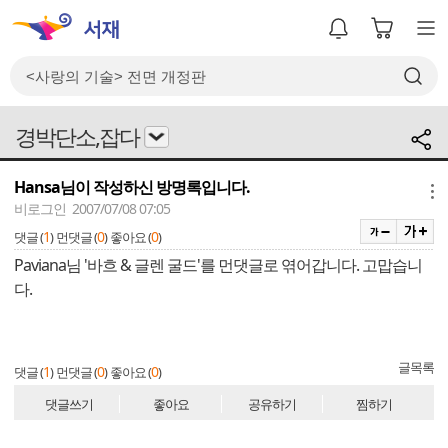
경박단소,잡다
Hansa님이 작성하신 방명록입니다.
메뉴
비로그인 2007/07/08 07:05
1
0
0
댓글 (
)
먼댓글 (
)
좋아요 (
)
Paviana님 '바흐 & 글렌 굴드'를 먼댓글로 엮어갑니다. 고맙습니
다.
글목록
1
0
0
댓글 (
)
먼댓글 (
)
좋아요 (
)
댓글쓰기
좋아요
공유하기
찜하기