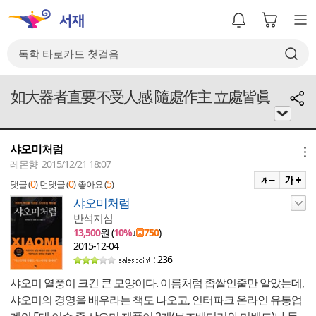
如大器者直要不受人感 隨處作主 立處皆眞
샤오미처럼
메뉴
레몬향 2015/12/21 18:07
0
0
5
댓글 (
)
먼댓글 (
)
좋아요 (
)
샤오미처럼
반석지심
13,500
원 (
10%
↓
750
)
2015-12-04
: 236
샤오미 열풍이 크긴 큰 모양이다. 이름처럼 좁쌀인줄만 알았는데,
샤오미의 경영을 배우라는 책도 나오고, 인터파크 온라인 유통업