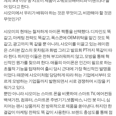
계의 5대 이슈 중 샤오미 제품이 2개(보조배터리와 미밴드)나 들
어 있다고 한다.
샤오미에서 우리가 배워야 하는 것은 무엇이고, 비판해야 할 것은
무엇인가?
샤오미의 현재는 철저하게 아이폰 짝퉁을 선택했다. 디자인도 똑
같고, 마케팅 전략도 똑같고, 폭스콘에 OEM위탁을 맡긴 것도 똑
같고, 광고까지 똑 같을 뿐 아니라, 샤오미를 이끌고 있는 레이쥔
은 스티븐 잡스의 옷차림과 화법 그리고 발표회 PT까지 똑같이 따
라 한다. 하지만 이들은 전혀 부끄러워하지 않고, 모방을 통해 혁
신적인 뭔가를 찾으려 한다. 애플의 아이폰은 인간이 필요로 하는
초월적 기능을 탑재하여 출시 당시 근대에 가장 혁신적인 발명품
이었다. 때문에 샤오미처럼 당당하게 따라 하는 기업에서부터 모
르게 모방하는 기업들까지 발현되면서 서로 경쟁하며 시장을 키
워가고 있다.
뿐만 아니라 샤오미는 스마트 폰을 비롯하여 스마트 TV, 에어컨등
백색가전, 컴퓨터, 스마트폰 주변기기,셋톱박스, 나인 봇 미니, 심
지어는 팬시 상품까지 전 방위적으로 제품을 쏟아낸다. 하지만 한
결같이 마케팅 전략도 똑 같이 사용한다. 브랜드 충성도를 통해 점