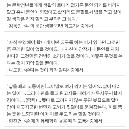
는 문학청년들에게 생활의 토대가 없거든 문인 되기를 바라지
말고 혹시 문인이 되었다고 할지라도 문필로서 밥을 먹고 살아
갈 생각은 하지 말라고 부탁하고 싶다."
- 김동인, <나의 문단 생활 20년 회고기> 중에서
"아직 수양해야 할 내게 어떤 요구를 하는 이가 있다면 그것만
큼 무리한 일이 없을 것이요, 나 자신이 창작가나 문인을 자처
한다면 그것만큼 건방진 소리가 없을 것이다. 어떻든 무엇을 쓴
다는 것이 죄악 같을 뿐이다."
- 나도향, <쓴다는 것이 죄악 같다> 중에서
"낳을 때의 고통이란! 그야말로 뼈가 깎이는 일이요, 살이 내리
는 일이다. 그러니 펜을 들고 원고지를 대하기가 무시무시할 지
경이다. … (중략) … 뜻대로 그려지지 않는 무딘 붓끝으로 말미
암아 지긋지긋한 번민과 고뇌가 뒷덜미를 움켜잡는다. ‘피를 뿜
는 듯한 느낌’이란 아마 이를 두고 하는 말일 것이다."
- 현진건, <쓸 때의 유쾌함과 낳을 때의 고통> 중에서