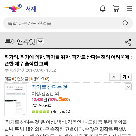
루이앤휴잇
작가의, 작가에 의한, 작가를 위한, 작가로 산다는 것의 어려움에
메뉴
관한 매우 솔직한 고백
루이와휴잇 2017/07/07 16:32
0
0
2
댓글 (
)
먼댓글 (
)
좋아요 (
)
작가로 산다는 것
이상.김동인 외
12,420
원 (
10%
↓
690
)
2017-06-30
: 31
[작가로 산다는 것]은 이상, 백석, 김동인, 나도향 등 우리 문학을
빛낸 큰 별 18인의 매우 솔직한 고백이다. 수많은 명작을 탄생시