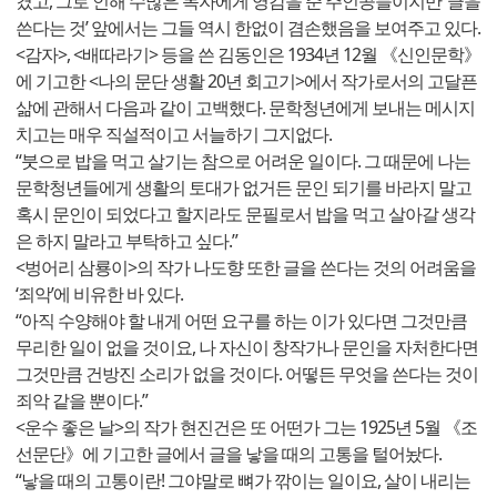
켰고, 그로 인해 수많은 독자에게 영감을 준 주인공들이지만 ‘글을
쓴다는 것’ 앞에서는 그들 역시 한없이 겸손했음을 보여주고 있다.
<감자>, <배따라기> 등을 쓴 김동인은 1934년 12월 《신인문학》
에 기고한 <나의 문단 생활 20년 회고기>에서 작가로서의 고달픈
삶에 관해서 다음과 같이 고백했다. 문학청년에게 보내는 메시지
치고는 매우 직설적이고 서늘하기 그지없다.
“붓으로 밥을 먹고 살기는 참으로 어려운 일이다. 그 때문에 나는
문학청년들에게 생활의 토대가 없거든 문인 되기를 바라지 말고
혹시 문인이 되었다고 할지라도 문필로서 밥을 먹고 살아갈 생각
은 하지 말라고 부탁하고 싶다.”
<벙어리 삼룡이>의 작가 나도향 또한 글을 쓴다는 것의 어려움을
‘죄악’에 비유한 바 있다.
“아직 수양해야 할 내게 어떤 요구를 하는 이가 있다면 그것만큼
무리한 일이 없을 것이요, 나 자신이 창작가나 문인을 자처한다면
그것만큼 건방진 소리가 없을 것이다. 어떻든 무엇을 쓴다는 것이
죄악 같을 뿐이다.”
<운수 좋은 날>의 작가 현진건은 또 어떤가 그는 1925년 5월 《조
선문단》에 기고한 글에서 글을 낳을 때의 고통을 털어놨다.
“낳을 때의 고통이란! 그야말로 뼈가 깎이는 일이요, 살이 내리는