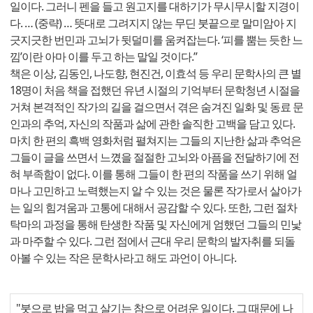
일이다. 그러니 펜을 들고 원고지를 대하기가 무시무시할 지경이
다. … (중략) … 뜻대로 그려지지 않는 무딘 붓끝으로 말미암아 지
긋지긋한 번민과 고뇌가 뒷덜미를 움켜잡는다. ‘피를 뿜는 듯한 느
낌’이란 아마 이를 두고 하는 말일 것이다.”
책은 이상, 김동인, 나도향, 현진건, 이효석 등 우리 문학사의 큰 별
18명이 처음 책을 접했던 유년 시절의 기억부터 문학청년 시절을
거쳐 본격적인 작가의 길을 걸으면서 겪은 숨겨진 일화 및 동료 문
인과의 추억, 자신의 작품과 삶에 관한 솔직한 고백을 담고 있다.
마치 한 편의 흑백 영화처럼 펼쳐지는 그들의 지난한 삶과 추억은
그들이 글을 쓰면서 느꼈을 절절한 고뇌와 아픔을 전달하기에 전
혀 부족함이 없다. 이를 통해 그들이 한 편의 작품을 쓰기 위해 얼
마나 고민하고 노력했는지 알 수 있는 것은 물론 작가로서 살아가
는 일의 힘겨움과 고통에 대해서 공감할 수 있다. 또한, 그런 절차
탁마의 과정을 통해 탄생한 작품 및 자신에게 엄했던 그들의 민낯
과 마주할 수 있다. 그런 점에서 근대 우리 문학의 발자취를 되돌
아볼 수 있는 작은 문학사라고 해도 과언이 아니다.
"붓으로 밥을 먹고 살기는 참으로 어려운 일이다. 그 때문에 나