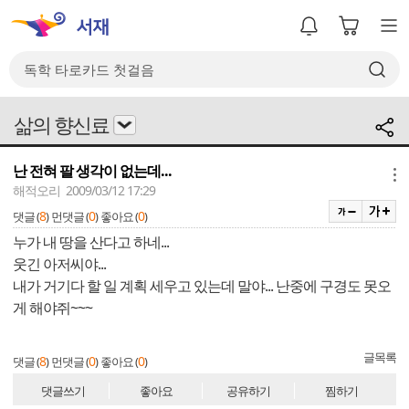
삶의 향신료
난 전혀 팔 생각이 없는데...
메뉴
해적오리 2009/03/12 17:29
8
0
0
댓글 (
)
먼댓글 (
)
좋아요 (
)
누가 내 땅을 산다고 하네...
웃긴 아저씨야...
내가 거기다 할 일 계획 세우고 있는데 말야... 난중에 구경도 못오
게 해야쥐~~~
글목록
8
0
0
댓글 (
)
먼댓글 (
)
좋아요 (
)
댓글쓰기
좋아요
공유하기
찜하기