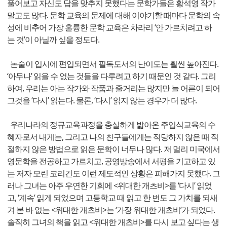
풀어보고 자신도 답을 맞추지 못했다는 문학가들은 황석영 작가
말고도 많다. 문학 교육의 문제에 대해 이야기할 때마다 문학의 속
성에 비추어 가장 훌륭한 문학 교육은 차라리 ‘안 가르치려고 하
는 것’이 아닐까 싶을 정도다.
논술이 입시에 편입되면서 필독도서의 난이도는 훨씬 높아진다.
‘아무나’ 읽을 수 없는 것들을 다루려고 하기 때문인 것 같다. 그리
하여, 우리는 아는 작가와 작품과 줄거리는 많지만 늘 어른이 되어
그것을 ‘다시’ 읽는다. 물론, ‘다시’ 읽지 않는 경우가 더 많다.
우리나라의 정규교육과정을 충실하게 밟아온 주입식교육의 수
혜자로서 내게는, 그리고 나의 친구들에게는 적당하지 않은 때 적
절하지 않은 방법으로 읽은 문학이 너무나 많다. 저 멀리 미국에서
영문학을 전공하고 가르치고, 공영방송에서 서평을 기고하고 있
는 저자 모린 코리건도 이런 제도적인 상황은 피해가지 못했다. 그
러나 그녀는 아주 우연한 기회에 <위대한 개츠비>를 ‘다시’ 읽었
고, ‘계속’ 읽게 되었으며 고등학교 때 읽고 한 번도 그 가치를 되새
겨 본 바 없는 <위대한 개츠비>는 ‘가장 위대한 개츠비’가 되었다.
솔직히 그녀의 책을 읽고 <위대한 개츠비>를 다시 보고 싶다는 생