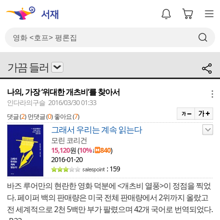
가끔 들러
나의, 가장 ‘위대한 개츠비’를 찾아서
메뉴
인다라의구슬 2016/03/30 01:33
2
0
7
댓글 (
)
먼댓글 (
)
좋아요 (
)
그래서 우리는 계속 읽는다
모린 코리건
15,120
원 (
10%
↓
840
)
2016-01-20
: 159
바즈 루어만의 현란한 영화 덕분에 <개츠비 열풍>이 정점을 찍었
다. 페이퍼 백의 판매량은 미국 전체 판매량에서 2위까지 올랐고
전 세계적으로 2천 5백만 부가 팔렸으며 42개 국어로 번역되었다.