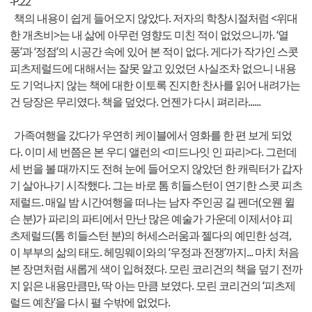
-P.22
책의 내용이 쉽게 들어오지 않았다. 저자의 학창시절처럼 <위대
한 개츠비>는 내 삶에 아무런 영향도 미친 적이 없었으니까. ‘열
풍’과 ‘정점’의 시공간 속에 있어 본 적이 없다. 게다가 작가인 스콧
피츠제럴드에 대해서는 잘못 알고 있었던 사실조차 없으니 내용
도 기억나지 않는 책에 대한 이토록 진지한 찬사를 읽어 내려가는
건 당장은 무리였다. 책을 덮었다. 언젠가 다시 펴리라......
가족여행을 갔다가 우연히 케이블에서 영화를 한 편 보게 되었
다. 이미 세 번쯤은 본 우디 앨런의 <미드나잇 인 파리>다. 그런데
세 번을 볼 때까지도 전혀 눈에 들어오지 않았던 한 캐릭터가 갑자
기 살아나기 시작했다. 그는 바로 톰 히들스턴이 연기한 스콧 피츠
제럴드. 매일 밤 시간여행을 떠나는 남자 주인공 길 펜더(오웬 윌
슨 분)가 파리의 파티에서 만난 많은 예술가 가운데 이제서야 피
츠제럴드(톰 히들스턴 분)의 허세스러움과 젤다의 예민한 성격,
이 부부의 삶의 태도. 헤밍웨이와의 ‘우정과 전쟁’까지... 마치 처음
본 장면처럼 새롭게 색이 입혀졌다. 모린 코리건의 책을 덮기 전까
지 읽은 내용만큼만, 딱 아는 만큼 보였다. 모린 코리건의 ‘피츠제
럴드 예찬’을 다시 펼 수밖에 없었다.