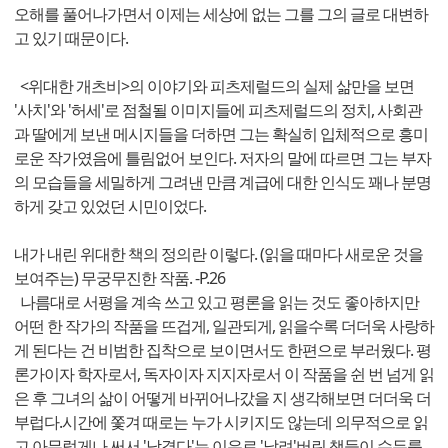
오해를 풀어나가면서 이제는 세상에 없는 그를 그의 글로 대변하
고 있기 때문이다.
<위대한 개츠비>의 이야기와 피츠제럴드의 실제 삶만을 보면
'사치'와 '허세'로 점철될 이미지들에 피츠제럴드의 정치, 사회관
과 딸에게 보낸 메시지들을 더하면 그는 확실히 입체적으로 흥미
로운 작가였음에 틀림없어 보인다. 저자의 말에 따르면 그는 부자
의 모습들을 세밀하게 그려낸 만큼 계급에 대한 인식도 꽤나 분명
하게 갖고 있었던 시민이었다.
내가 내린 위대한 책의 정의란 이렇다. (읽을 때마다 새로운 것을
보여주는) 무궁무진한 작품. -P.26
나름대로 서평을 계속 쓰고 있고 평론을 읽는 것도 좋아하지만
어떤 한 작가의 작품을 뜨겁게, 일관되게, 읽을수록 더더욱 사랑하
게 된다는 건 비범한 집착으로 보이면서도 한편으로 부러웠다. 평
론가이자 학자로서, 독자이자 지지자로서 이 작품을 쉰 번 넘게 읽
은 후 그녀의 삶이 어떻게 바뀌어나갔을 지 생각해보면 더더욱 더
부럽다.시간에 쫓겨 때로는 누가 시키지도 않는데 의무적으로 읽
고 아무렇게나 써서 '남겼다'는 이유로 '날려'버린 책들이 수두룩