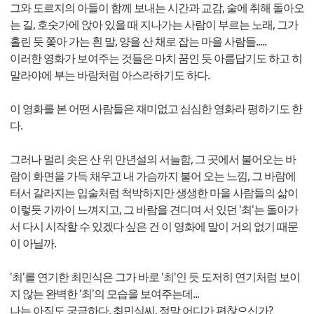
그와 도르지의 아들이 함께 보내는 시간과 교감, 술에 취해 돌아오
는 길, 호숫가에 앉아 있을 때 지나가는 사람이 부르는 노래, 그가
홀린 듯 쫓아 가는 흰 말, 양을 산 채로 잡는 마을 사람들.....
이러한 영화가 보여주는 것들은 마치 꿈인 듯 아름답기도 하고 히
말라야에 부는 바람처럼 아스라하기도 하다.
이 영화를 본 어떤 사람들은 재미없고 심심한 영화라 평하기도 한
다.
그러나 멀리 솟은 산 위 만년설의 서늘함, 그 곳에서 불어오는 바
람이 화면을 가득 채우고 내 가슴까지 불어 오는 느낌, 그 바람에
터서 갈라지는 입술처럼 척박하지만 생생한 마을 사람들의 삶이
이렇듯 가까이 느껴지고, 그 바람을 견디며 서 있던 '최'는 돌아가
서 다시 시작할 수 있겠다 싶은 건 이 영화에 말이 거의 없기 때문
이 아닐까.
'최'를 연기한 최민식은 그가 바로 '최'인 듯 도저히 연기처럼 보이
지 않는 완벽한 '최'의 모습을 보여주는데...
나는 아직도 궁금하다. 최민식씨, 정말 어디가 편찮으신가?