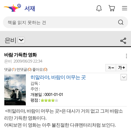
은비
바람 가득한 영화
메뉴
은비 2009/06/29 22:34
1
0
0
댓글 (
)
먼댓글 (
)
좋아요 (
)
히말라야, 바람이 머무는 곳
감독 :
주연 :
개봉일 : 0001-01-01
평점 :
<히말라야, 바람이 머무는 곳>은 대사가 거의 없고 그저 바람소
리만 가득한 영화이다.
어찌보면 이 영화는 아주 불친절한 다큐멘터리처럼 보인다.