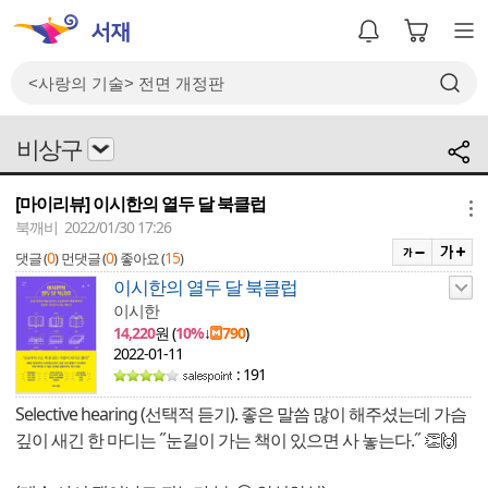
비상구
[마이리뷰] 이시한의 열두 달 북클럽
메뉴
북깨비 2022/01/30 17:26
0
0
15
댓글 (
)
먼댓글 (
)
좋아요 (
)
이시한의 열두 달 북클럽
이시한
14,220
원 (
10%
↓
790
)
2022-01-11
: 191
Selective hearing (선택적 듣기). 좋은 말씀 많이 해주셨는데 가슴
깊이 새긴 한 마디는 ˝눈길이 가는 책이 있으면 사 놓는다.˝ 👏🙌