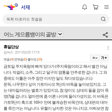
어느 게으름뱅이의 골방
휴일단상
메뉴
쉽싸리 2011/02/20 17:19
4
0
26
댓글 (
)
먼댓글 (
)
좋아요 (
)
금토일 주지육림에 빠져 있다가 (주지육림이라고 해서 별건 아닙
니다. 막걸리, 소주, 그리고 달구의 염통을 안주로한 겁니다. 그 와
중에도 이틀은 아주 잠깐 이지만 달도 쳐다보았습니다.)
문득, 너무한다 싶어 가토마사오 9단의 바둑을 놓아보았지요. 그
는 대마킬러라는 별호가 있었지요, 참 많이도 상대의 돌을 잡아 죽
였(?)을 겁니다. 얼마전에 좀 이른 나이에 돌아가셨지요. 이 바둑은
가토9단이 흑으로 169수 만에 불계승한 바둑인데, 상대편의 대마
를 죽인거는 아닙니다. 유혈이 낭자한 것은 아니지요. 어찌보면 참