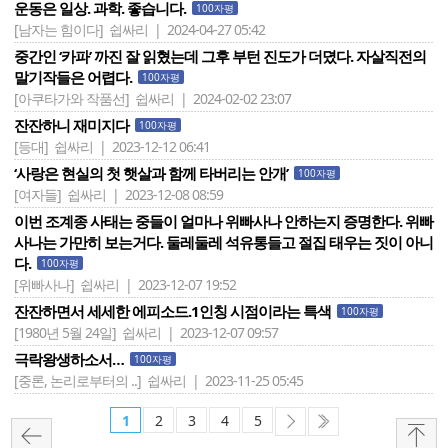
운동은 일상. 과학. 좋습니다.
100자평
[남자는 힘이다]
쉽싸리 | 2024-04-27 05:42
중간인 ‘카파’ 까진 잘 읽혔는데 그후 부턴 진도가 더뎠다. 자살직전의
말기작들은 어렵다.
100자평
[아쿠타가와 작품선]
쉽싸리 | 2024-02-02 23:07
잔잔하니 재미지다
100자평
[등대]
쉽싸리 | 2023-12-12 06:41
‘사랑은 현실의 첫 햇살과 함께 타버리는 안개’
100자평
[여자들]
쉽싸리 | 2023-12-08 08:59
이번 조계종 사태는 중들이 얼마나 위빠사나 안하는지 증명한다. 위빠
사나는 가만히 보는거다. 둘레둘레 석유통들고 절집 태우는 짓이 아니
다.
100자평
[위빠사나]
쉽싸리 | 2023-12-07 19:52
잔잔하면서 세세한 에피소드.1인칭 시점이라는 특색
100자평
[1980년 5월 24일]
쉽싸리 | 2023-12-07 09:57
극락왕생하소서…
100자평
[중론, 논리로부터의 ..]
쉽싸리 | 2023-11-25 05:45
1
2
3
4
5