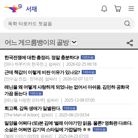
어느 게으름뱅이의 골방
한국전쟁에 대한 총정리. 정말 충분하다!
100자평
[와다 하루키의 한국전..]
쉽싸리 | 2026-02-25 06:18
근데 책값이 이렇게 비싼 이유가 있나요?
100자평
[안수길 전집 - 전16권]
쉽싸리 | 2026-02-07 12:17
레닌을 왜 어떻게 사랑하게 되었나는 없어서 아쉬움. 김민하 공화국
가끔 듣는다
100자평
[레닌을 사랑한 오타쿠]
쉽싸리 | 2025-12-08 07:05
회고록. 감독 생애가 일별된다.
100자평
[The Man of Action]
쉽싸리 | 2025-08-23 03:54
밀양을 어쩌다 (또)본 김에 ‘벌레 이야기‘만 읽음. 물론? 영화완 다르다.
소설은 어쩌면 김기덕 스타일에 가깝달까 ㅎㅎ
100자평
[벌레 이야기 (양장)]
쉽싸리 | 2025-04-23 07:03