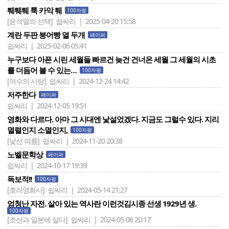
퉤퉤퉤 툭 카악 퉤
100자평
[윤석열의 선택]
쉽싸리 | 2025-04-20 15:58
계란 두판 붕어빵 열 두개
페이퍼
쉽싸리 | 2025-02-06 05:41
누구보다 아픈 시린 세월들 빠르건 늦건 건너온 세월 그 세월의 시초
를 더듬어 볼 수 있는…
100자평
[여수의 사랑]
쉽싸리 | 2024-12-24 14:42
저주한다
페이퍼
쉽싸리 | 2024-12-05 19:51
영화와 다르다. 아마 그 시대엔 낯설었겠다. 지금도 그럴수 있다. 지리
멸렬인지 소멸인지,
100자평
[낯선 여름]
쉽싸리 | 2024-11-20 20:38
노벨문학상
페이퍼
쉽싸리 | 2024-10-17 19:39
독보적!!
100자평
[호러영화사]
쉽싸리 | 2024-05-14 21:27
엄청난 자전. 살아 있는 역사란 이런것김시종 선생 1929년 생.
100자평
[조선과 일본에 살다]
쉽싸리 | 2024-05-06 20:17