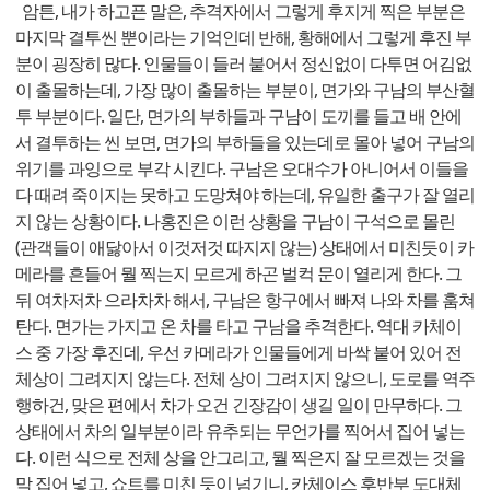
암튼, 내가 하고픈 말은, 추격자에서 그렇게 후지게 찍은 부분은
마지막 결투씬 뿐이라는 기억인데 반해, 황해에서 그렇게 후진 부
분이 굉장히 많다. 인물들이 들러 붙어서 정신없이 다투면 어김없
이 출몰하는데, 가장 많이 출몰하는 부분이, 면가와 구남의 부산혈
투 부분이다. 일단, 면가의 부하들과 구남이 도끼를 들고 배 안에
서 결투하는 씬 보면, 면가의 부하들을 있는데로 몰아 넣어 구남의
위기를 과잉으로 부각 시킨다. 구남은 오대수가 아니어서 이들을
다 때려 죽이지는 못하고 도망쳐야 하는데, 유일한 출구가 잘 열리
지 않는 상황이다. 나홍진은 이런 상황을 구남이 구석으로 몰린
(관객들이 애닳아서 이것저것 따지지 않는) 상태에서 미친듯이 카
메라를 흔들어 뭘 찍는지 모르게 하곤 벌컥 문이 열리게 한다. 그
뒤 여차저차 으라차차 해서, 구남은 항구에서 빠져 나와 차를 훔쳐
탄다. 면가는 가지고 온 차를 타고 구남을 추격한다. 역대 카체이
스 중 가장 후진데, 우선 카메라가 인물들에게 바싹 붙어 있어 전
체상이 그려지지 않는다. 전체 상이 그려지지 않으니, 도로를 역주
행하건, 맞은 편에서 차가 오건 긴장감이 생길 일이 만무하다. 그
상태에서 차의 일부분이라 유추되는 무언가를 찍어서 집어 넣는
다. 이런 식으로 전체 상을 안그리고, 뭘 찍은지 잘 모르겠는 것을
막 집어 넣고, 쇼트를 미친 듯이 넘기니, 카체이스 후반부 도대체