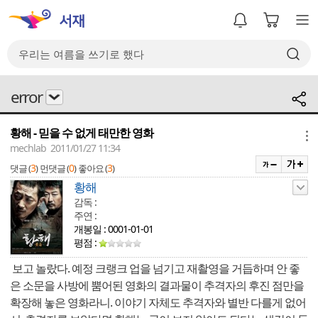
error
황해 - 믿을 수 없게 태만한 영화
메뉴
mechlab 2011/01/27 11:34
3
0
3
댓글 (
)
먼댓글 (
)
좋아요 (
)
황해
감독 :
주연 :
개봉일 : 0001-01-01
평점 :
보고 놀랐다. 예정 크랭크 업을 넘기고 재촬영을 거듭하며 안 좋
은 소문을 사방에 뿜어된 영화의 결과물이 추격자의 후진 점만을
확장해 놓은 영화라니. 이야기 자체도 추격자와 별반 다를게 없어