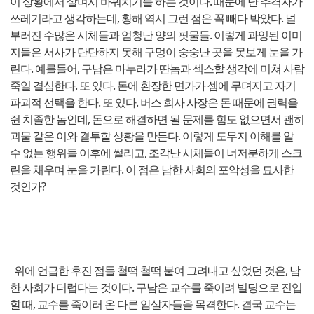
이 상황에서 살며시 바꿔치기를 하는 것이다. 때문에 난 추격자가
쓰레기라고 생각하는데, 황해 역시 그런 점은 꼭 빼다 박았다. 널
부러진 수많은 시체들과 엄청난 양의 핏물들. 이렇게 과잉된 이미
지들은 서사가 단단하지 못해 구멍이 숭숭난 곳을 못보게 눈을 가
린다. 예를들어, 구남은 마누라가 딴놈과 섹스할 생각에 미쳐 사람
죽일 결심한다. 또 있다. 돈에 환장한 면가가 셈에 무뎌지고 자기
파괴적 선택을 한다. 또 있다. 버스 회사 사장은 돈 때문에 권력을
쥔 치졸한 놈인데, 돈으로 해결하면 될 문제를 힘도 없으면서 괜히
괴물 같은 이와 결투할 상황을 만든다. 이렇게 도무지 이해를 알
수 없는 행위들 이후에 썰리고, 조각난 시체들이 너저분하게 스크
린을 채우며 눈을 가린다. 이 점은 남한 사회의 포악성을 묘사한
것인가?
위에 언급한 후진 점들 철떡 철떡 붙여 그려내고 싶었던 것은, 남
한 사회가 더럽다는 것이다. 구남은 교수를 죽이려 빌딩으로 진입
할 때, 교수를 죽이러 온 다른 암살자들을 목격한다. 결국 교수는