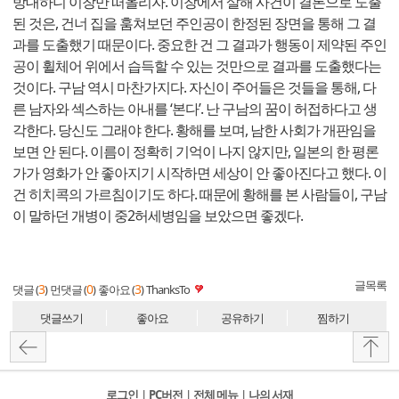
방대하니 이창만 떠올리자. 이창에서 살해 사건이 결론으로 도출
된 것은, 건너 집을 훔쳐보던 주인공이 한정된 장면을 통해 그 결
과를 도출했기 때문이다. 중요한 건 그 결과가 행동이 제약된 주인
공이 휠체어 위에서 습득할 수 있는 것만으로 결과를 도출했다는
것이다. 구남 역시 마찬가지다. 자신이 주어들은 것들을 통해, 다
른 남자와 섹스하는 아내를 ‘본다’. 난 구남의 꿈이 허접하다고 생
각한다. 당신도 그래야 한다. 황해를 보며, 남한 사회가 개판임을
보면 안 된다. 이름이 정확히 기억이 나지 않지만, 일본의 한 평론
가가 영화가 안 좋아지기 시작하면 세상이 안 좋아진다고 했다. 이
건 히치콕의 가르침이기도 하다. 때문에 황해를 본 사람들이, 구남
이 말하던 개병이 중2허세병임을 보았으면 좋겠다.
글목록
3
0
3
댓글 (
)
먼댓글 (
)
좋아요 (
)
ThanksTo
댓글쓰기
좋아요
공유하기
찜하기
로그인
l
PC버전
l
전체 메뉴
l
나의 서재