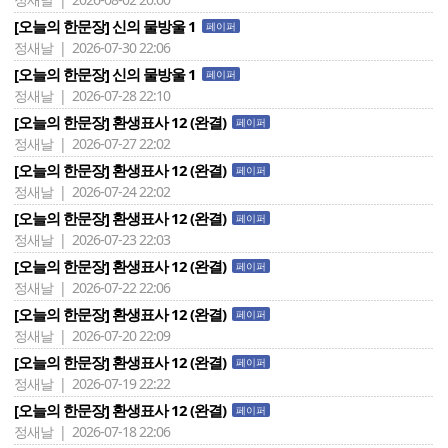
[오늘의 한문장] 신의 물방울 1
페이퍼
정새날 | 2026-07-30 22:06
[오늘의 한문장] 신의 물방울 1
페이퍼
정새날 | 2026-07-28 22:10
[오늘의 한문장] 환생표사 12 (완결)
페이퍼
정새날 | 2026-07-27 22:02
[오늘의 한문장] 환생표사 12 (완결)
페이퍼
정새날 | 2026-07-24 22:02
[오늘의 한문장] 환생표사 12 (완결)
페이퍼
정새날 | 2026-07-23 22:03
[오늘의 한문장] 환생표사 12 (완결)
페이퍼
정새날 | 2026-07-22 22:06
[오늘의 한문장] 환생표사 12 (완결)
페이퍼
정새날 | 2026-07-20 22:09
[오늘의 한문장] 환생표사 12 (완결)
페이퍼
정새날 | 2026-07-19 22:22
[오늘의 한문장] 환생표사 12 (완결)
페이퍼
정새날 | 2026-07-18 22:06