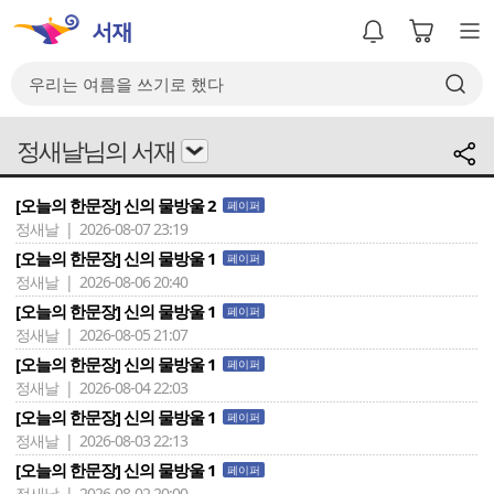
정새날님의 서재
[오늘의 한문장] 신의 물방울 2
페이퍼
정새날 | 2026-08-07 23:19
[오늘의 한문장] 신의 물방울 1
페이퍼
정새날 | 2026-08-06 20:40
[오늘의 한문장] 신의 물방울 1
페이퍼
정새날 | 2026-08-05 21:07
[오늘의 한문장] 신의 물방울 1
페이퍼
정새날 | 2026-08-04 22:03
[오늘의 한문장] 신의 물방울 1
페이퍼
정새날 | 2026-08-03 22:13
[오늘의 한문장] 신의 물방울 1
페이퍼
정새날 | 2026-08-02 20:00