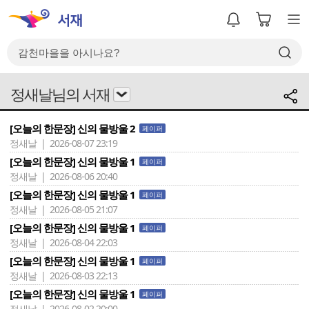
정새날님의 서재
[오늘의 한문장] 신의 물방울 2
페이퍼
정새날 | 2026-08-07 23:19
[오늘의 한문장] 신의 물방울 1
페이퍼
정새날 | 2026-08-06 20:40
[오늘의 한문장] 신의 물방울 1
페이퍼
정새날 | 2026-08-05 21:07
[오늘의 한문장] 신의 물방울 1
페이퍼
정새날 | 2026-08-04 22:03
[오늘의 한문장] 신의 물방울 1
페이퍼
정새날 | 2026-08-03 22:13
[오늘의 한문장] 신의 물방울 1
페이퍼
정새날 | 2026-08-02 20:00