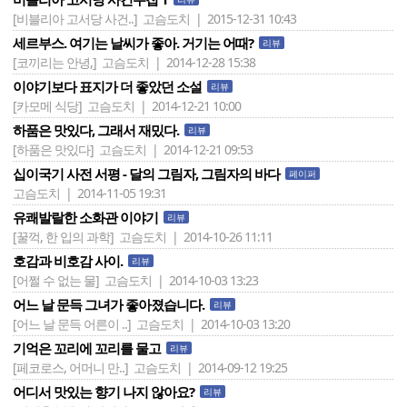
[비블리아 고서당 사건..]
고슴도치 | 2015-12-31 10:43
세르부스. 여기는 날씨가 좋아. 거기는 어때?
리뷰
[코끼리는 안녕,]
고슴도치 | 2014-12-28 15:38
이야기보다 표지가 더 좋았던 소설
리뷰
[카모메 식당]
고슴도치 | 2014-12-21 10:00
하품은 맛있다, 그래서 재밌다.
리뷰
[하품은 맛있다]
고슴도치 | 2014-12-21 09:53
십이국기 사전 서평 - 달의 그림자, 그림자의 바다
페이퍼
고슴도치 | 2014-11-05 19:31
유쾌발랄한 소화관 이야기
리뷰
[꿀꺽, 한 입의 과학]
고슴도치 | 2014-10-26 11:11
호감과 비호감 사이.
리뷰
[어쩔 수 없는 물]
고슴도치 | 2014-10-03 13:23
어느 날 문득 그녀가 좋아졌습니다.
리뷰
[어느 날 문득 어른이 ..]
고슴도치 | 2014-10-03 13:20
기억은 꼬리에 꼬리를 물고
리뷰
[페코로스, 어머니 만..]
고슴도치 | 2014-09-12 19:25
어디서 맛있는 향기 나지 않아요?
리뷰