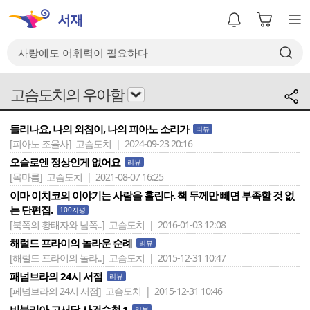
고슴도치의 우아함
들리나요, 나의 외침이, 나의 피아노 소리가
리뷰
[피아노 조율사]
고슴도치 | 2024-09-23 20:16
오슬로엔 정상인게 없어요
리뷰
[목마름]
고슴도치 | 2021-08-07 16:25
이마 이치코의 이야기는 사람을 홀린다. 책 두께만 빼면 부족할 것 없
는 단편집.
100자평
[북쪽의 황태자와 남쪽..]
고슴도치 | 2016-01-03 12:08
해럴드 프라이의 놀라운 순례
리뷰
[해럴드 프라이의 놀라..]
고슴도치 | 2015-12-31 10:47
패넘브라의 24시 서점
리뷰
[페넘브라의 24시 서점]
고슴도치 | 2015-12-31 10:46
비블리아 고서당 사건수첩 1
리뷰