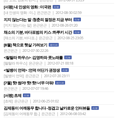
[서평] 내 인생의 영화 : 미국편
리뷰
[내 인생의 영화 : 미..]
은근은근 | 2012-08-30 02:59
지지 않는다는 말 :청춘의 절정은 지금 부터
리뷰
[지지 않는다는 말]
은근은근 | 2012-08-26 01:20
채소의 기분, 바다표범의 키스 :하루키 시간
리뷰
[채소의 기분, 바다표..]
은근은근 | 2012-08-25 23:05
[8월] 책으로 햇살 가려보기
페이퍼
은근은근 | 2012-07-30 22:26
<랄랄라 하우스> :김영하와 콧노래를
리뷰
[랄랄라 하우스]
은근은근 | 2012-07-21 00:18
<빌뱅이 언덕> :언덕 어딘가 권정생
리뷰
[빌뱅이 언덕]
은근은근 | 2012-07-20 23:11
[7월] 핫! 썸머! 핫! 핫! 너무 더워!
페이퍼
은근은근 | 2012-07-07 19:46
[서평] 초제
리뷰
[초제]
은근은근 | 2012-06-25 01:02
김제동이 어깨동무 합니다 -정겹고 날카로운 인터뷰들
리뷰
[김제동이 어깨동무 합..]
은근은근 | 2012-06-08 03:42