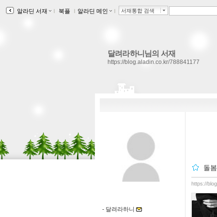
알라딘 서재
ｌ
북플
ｌ
알라딘 메인
ｌ
서재통합 검색
달려라하니님의 서재
https://blog.aladin.co.kr/788841177
돌봄
https://bl
-
달려라하니