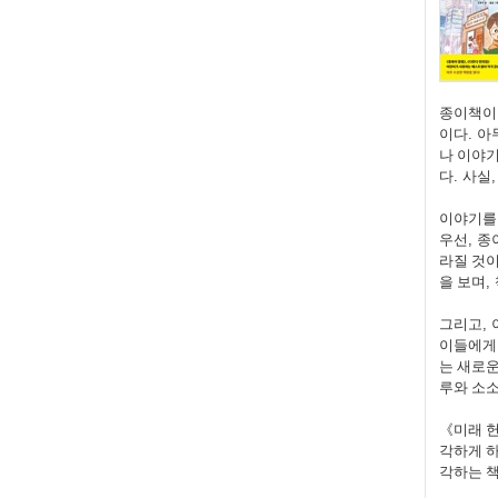
종이책이
이다
.
아
나 이야
다
.
사실
이야기를
우선
,
종
라질 것
을 보며
,
그리고
,
이들에게
는 새로운
루와 소소
《
미래 
각하게 
각하는 