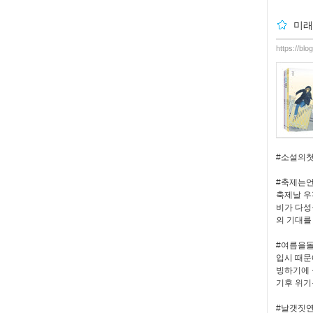
미래
https://bl
#소설의
#축제는
축제날 우
비가 다성
의 기대를
#여름을
입시 때문
빙하기에 
기후 위기
#날갯짓