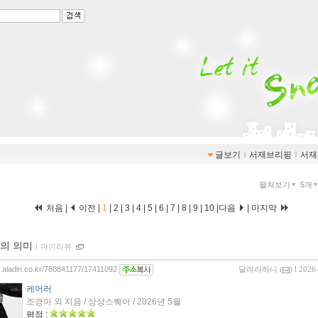
글보기
ｌ
서재브리핑
ｌ
서재
펼쳐보기
5개
처음 |
이전 |
1
|
2
|
3
|
4
|
5
|
6
|
7
|
8
|
9
|
10
|
다음
|
마지막
의 의미
ｌ
마이리뷰
og.aladin.co.kr/788841177/17411092
달려라하니
(
) l 2026
케어러
조경아 외 지음 / 상상스퀘어 / 2026년 5월
평점 :