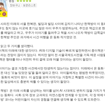
평점 :
 사라진 미래의 서울 한복판
,
빌딩과 빌딩 사이에 갑자기 나타난 헌책방이 이 동
무도 찾지 않는 이곳에 호기심 많은 아이 우주가 방문하는데
,
주인은 책값으로 현
기를 해달라고 하고
,
우주가 이야기를 들려주고 책을 사서 나오자 책방이 감쪽같
,
헌책방 주인은 과거에서 시간 여행을 온 동화 작가였던 것
.
 읽고 두 가지를 생각했다
.
이책의 미래에 대한 생각이다
. AI
와 디지털 기술이 빠르게 발전하면서 종이책은 
이라는 전망이 끊이지 않는다
.
하지만 얼마 전 서울국제도서전을 가득 메운 사람
책은 형태를 떠나 여전히 우리 곁에 오래 머물 것이라는 생각이 들었다
.
이야기는 결코 거창한 사건에서만 탄생하지 않는다는 점이다
.
미래에서 온 동화
 돈 대신
'
오늘 있었던 일
'
을 들려 달라고 한다
.
아이들에게는 평범한 하루였지만
 동화의 씨앗이 된다
.
이 설정을 보며 이야기는 거창하고 특별한 사건이 아니라
한 일상에서도 충분히 싹틀 수 있다는 생각이 들었다
.
헌책방
》
은 미래 사회를 상상하는 재미를 넘어
AI
시대에도 변하지 않을 가치가 
하는 동화다
.
사회
·
도덕
·
정보 교과와도 자연스럽게 연계할 수 있으며
,
각 장 뒤에
책방
'
코너는 어린이들이 자신의 경험을 연결해 생각해 볼 수 있도록 도와준다
.