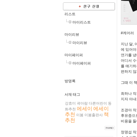
리스트
마이리스트
#케어러
마이리뷰
마이리뷰
지난 달,
에 있어야
마이페이퍼
연가를 냈
어디서 수
마이페이퍼
를 얘기하
편하지 않
방명록
그때 이 책
최하나 작
서재 태그
지자 아내
강효미
곽아람
다른어린이
동
에세이
에세이
화추천
조경아 작
추천
책
이봄
이봄출판사
후유증으로
추천
비용을 들
정명섭 작