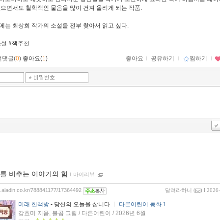
있으면서도 철학적인 물음을 많이 건져 올리게 되는 작품.
에는 최상희 작가의 소설을 전부 찾아서 읽고 싶다.
설 #책추천
먼댓글(
0
)
좋아요(
1
)
좋아요
ｌ
공유하기
ｌ
찜하기
ｌ
를 비추는 이야기의 힘
ｌ
마이리뷰
og.aladin.co.kr/788841177/17364492
달려라하니
(
) l 2026
미래 헌책방
- 당신의 오늘을 삽니다
ㅣ
다른어린이 동화 1
강효미 지음, 불곰 그림 / 다른어린이 / 2026년 6월