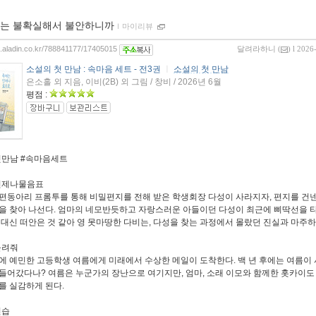
는 불확실해서 불안하니까
ｌ
마이리뷰
og.aladin.co.kr/788841177/17405015
달려라하니
(
) l 2026
소설의 첫 만남 : 속마음 세트 - 전3권
ㅣ
소설의 첫 만남
은소홀 외 지음, 이비(2B) 외 그림 / 창비 / 2026년 6월
평점 :
첫만남 #속마음세트
언제나물음표
편동아리 프롬투를 통해 비밀편지를 전해 받은 학생회장 다성이 사라지자, 편지를 건넨
을 찾아 나선다. 엄마의 네모반듯하고 자랑스러운 아들이던 다성이 최근에 삐딱선을 
 대신 떠안은 것 같아 영 못마땅한 다비는, 다성을 찾는 과정에서 몰랐던 진실과 마주하
돌려줘
에 예민한 고등학생 여름에게 미래에서 수상한 메일이 도착한다. 백 년 후에는 여름이
들어갔다나? 여름은 누군가의 장난으로 여기지만, 엄마, 소래 이모와 함께한 홋카이도
를 실감하게 된다.
연습