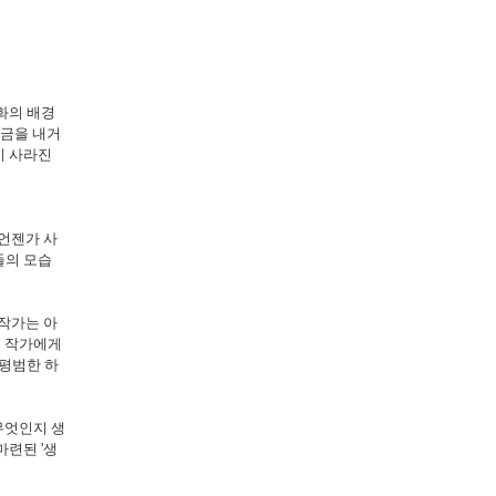
화의 배경
금을 내거
이 사라진
언젠가 사
들의 모습
 작가는 아
,
작가에게
 평범한 하
무엇인지 생
 마련된
'
생