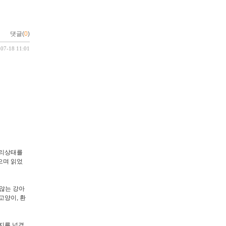
댓글(
0
)
-07-18 11:01
심리상태를
으며 읽었
않는 강아
고양이, 환
지를 넘겼