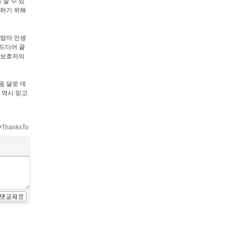
알 수 있
호하기 위해
 엄마 인생
 드디어 끝
의 보호자의
음 달로 데
 역시 믿고
ThanksTo