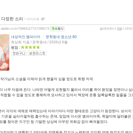
 다정한 소리
ｌ
마이리뷰
og.aladin.co.kr/788841177/17398173
달려라하니
(
) l 2026
내성적인 뱀파이어
ㅣ
문학동네 청소년 80
최상희 지음 / 문학동네 / 2026년 6월
평점 :
 작가님의 소설을 이제야 읽게 됐을까 싶을 정도로 취향 저격.
이 너무 마음에 든다. 나라면 어떻게 표현할지 몰라서 머리를 쥐어 뜯었을 장면이나 
 적합할 수 없을 정도로 통쾌하게 묘사하고 있어서 책장에 온통 알록달록한 밑줄을 그
편이 각각의 색채로 매력있는데 이야기마다 어떤 형태로든 고양이가 등장한다. 보이지 
의 기운을 실리카겔처럼 흡수하는 존재, 앞집에 이사온 뱀파이어족, 목덜미에 달라붙은 
묘를 찾아온 지구인 등 기발한 상상에 아무런 위화감 없이 빠져들었다.
마조마하고 애틋하고 안타까운 장면들을 작가가 노련하게 요리한 덕에 허겁지겁 페이