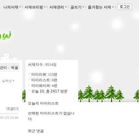
나의서재
ｌ
서재브리핑
ｌ
서재관리
ｌ
글쓰기
ｌ
즐겨찾는 서재
ｌ
서재지수
: 8514점
관리
ｌ
북플
마이리뷰:
편
153
마이리스트:
편
0
날짜순
마이페이퍼:
편
4
오늘 10, 총 2417 방문
오늘의 마이리스트
댓글(
0
)
선택된 마이리스트가 없습니
-07-25 15:46
다.
최근 댓글