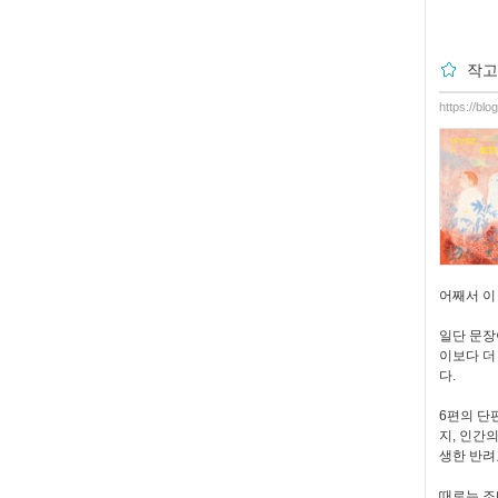
작고
https://bl
어째서 이
일단 문장
이보다 더
다.
6편의 단
지, 인간
생한 반려
때로는 조