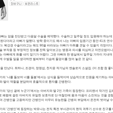
 아빠는 암을 진단받고 다음달 수술을 예약했다. 수술하고 일주일 정도 입원해야 하는데
 된다더라고 아빠가 말했다. 방학 중이기도 해서 나는 아빠의 입원기간 동안 41조 연
다. 복강경 수술이라고는 해도 90을 바라보는 아빠가 마취를 견딜 수 있을지 걱정이다
술 부작용 등 부정적인 정보를 잔뜩 알아보고는 병원과 의사를 의심하고 자연요법이
는 아빠에게 화를 내지 않기가 어렵다. 그런 아빠와 한 병실에서 일주일 가까이 지내며
게 수발들 일을 생각하면 벌써부터 가슴에 돌덩이를 얹어 놓은 것 같다.
을 만났다. 최하나, 조경아, 정명섭, 천지윤 작가님의 엔솔로지 소설집. (이 조합 참 좋다
가의 ‘나를 돌보며 너를 돌봄’에서는 상식을 들먹이며 상습적으로 민원을 제기하는 아
와 딸이 역할을 분담하여 효율적으로 환자를 간병한다.
가의 ‘당신 곁에 누군가’에서는 아버지와 딸 2인 가족이 등장한다. 프리랜서 작가인 
 폐렴에 걸린 아버지의 유일한 보호자로 단 며칠만에 몸과 마음이 소진되는 것을 경험
여 간병인을 고용하지만 간병인이 아무리 유능한들 간병의 부담에서 온전히 벗어날 수
가의 ‘간병인’에 등장하는 박유나는 전직 특전 부사관이자 현직 격투기 선수로 친구를 