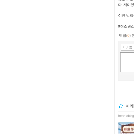
다. 재미
이번 방학
#청소년소
댓글(
0
)
미래
https://bl