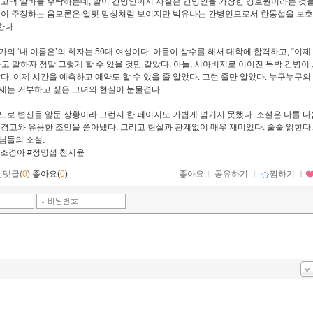
 고액 알바를 수락하는데, 말이 간병인이지 사실은 간병인을 가장한 경호원이라는 것을 
섭이 주장하는 음모론은 얼핏 망상처럼 보이지만 박유나는 간병인으로서 한동섭을 보
한다.
가의 ‘내 이름은’의 화자는 50대 여성이다. 아들이 삼수를 해서 대학에 합격하고, “이제
하고 말하자 정말 그렇게 할 수 있을 것만 같았다. 아들, 시아버지로 이어진 독박 간병이
았다. 이제 시간을 예측하고 예약도 할 수 있을 줄 알았다. 그런 줄만 알았다. 누구누구
제는 거부하고 싶은 그녀의 현실이 눈물겹다.
드로 변신을 앞둔 상황이라 그런지 한 페이지도 가볍게 넘기지 못했다. 소설은 나를 다
 경고와 유용한 조언을 쏟아냈다. 그리고 현실과 관계없이 매우 재미있다. 술술 읽힌다.
님들의 소설.
#조경아 #정명섭 천지윤
먼댓글(
0
)
좋아요(
0
)
좋아요
ｌ
공유하기
ｌ
찜하기
ｌ