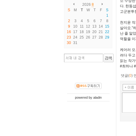
소 수상한
2026
8
다. 한동
S
M
T
W
T
F
S
고군분투
1
2
3
4
5
6
7
8
천지윤 작
9
10
11
12
13
14
15
살아요.”
16
17
18
19
20
21
22
난 줄 알
23
24
25
26
27
28
29
역할을 이
30
31
케어러 모
려다 두고
읽는 작가
#최하나 
댓글(
0
)
powered by
aladin