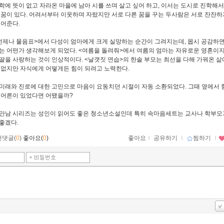
학에 뜻이 없고 자라온 마을에 남아 시를 쓰며 살고 싶어 하고, 이서는 도시로 진학해
 꿈이 있다. 어려서부터 이웃하며 자랐지만 서로 다른 꿈을 꾸는 두사람은 서로 잔잔하
되어준다.
언제나 물음표>에서 다성이 엄마에게 크게 실망하는 순간이 그려지는데, 몹시 공감하
는 어떤가 생각해보게 되었다. <여름을 돌려줘>에서 여름의 엄마는 자유로운 영혼이
딸을 사랑하는 것이 인상적이다. <날갯짓 연습>의 한솔 부모는 최선을 다해 가꿔온 삶
 없지만 자식에게 어떻게든 힘이 되려고 노력한다.
미래와 진로에 대한 고민으로 마음이 요동치던 시절이 자동 소환되었다. 그때 옆에서 
 어른이 있었다면 어땠을까?
만남 시리즈는 성인이 읽어도 좋은 청소년소설인데 특히 속마음세트는 교사나 학부모
좋겠다.
먼댓글(
0
)
좋아요(
0
)
좋아요
ｌ
공유하기
ｌ
찜하기
ｌ