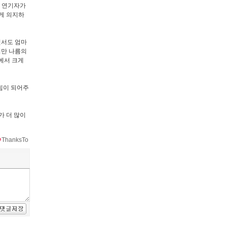
서 연기자가
게 의지하
면서도 엄마
지만 나름의
에서 크게
힘이 되어주
가 더 많이
ThanksTo