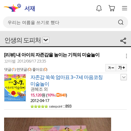
인생의 도피처
[리뷰] 내 아이의 자존감을 높이는 기적의 미술놀이
메뉴
꼬마별 2012/06/17 23:35
1
0
0
댓글 (
)
먼댓글 (
)
좋아요 (
)
자존감 쑥쑥 엄마표 3~7세 마음코칭
미술놀이
권혜조 외
15,120
원 (
10%
↓
840
)
2012-04-17
: 893