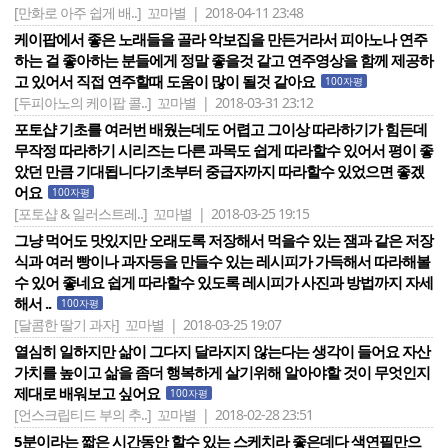
[만화로 아주 쉽게 배..]
꼬마별 | 2018-04-11 23:48
케이팝에서 좋은 노래들을 골라 악보집을 만든거라서 피아노나 연주
하는 걸 좋아하는 분들에게 정말 좋을것 같고 연주영상을 함께 제공하
고 있어서 직접 연주할때 도움이 많이 될것 같아요
100자평
[두피아노의 케이팝 콜..]
꼬마별 | 2018-03-31 23:12
포토샵 기초를 여러번 배웠는데도 어렵고 그이상 따라하기가 힘든데
무작정 따라하기 시리즈는 다른 과목도 쉽게 따라할수 있어서 평이 좋
았던 만큼 기대됩니다기초부터 중급자까지 따라할수 있었으면 좋겠
어요
100자평
[포토샵 & 일러스트레..]
꼬마별 | 2018-03-25 19:15
그냥 먹어도 맛있지만 오래도록 저장해서 먹을수 있는 잼과 같은 저장
식과 여러 빵이나 과자등을 만들수 있는 레시피가 가득해서 따라해볼
수 있어 좋네요 쉽게 따라할수 있도록 레시피가 사진과 방법까지 자세
해서 ..
100자평
[달콤한 딸기 과자]
꼬마별 | 2018-03-25 19:07
열심히 일하지만 삶이 그다지 달라지지 않는다는 생각이 들어요 자산
가치를 높이고 삶을 좀더 행복하게 살기위해 알아야할 것이 무엇인지
제대로 배워보고 싶어요
100자평
[언스크립티드 부의 추..]
꼬마별 | 2018-02-28 23:51
5분이라는 짧은 시간동안 할수 있는 스케치라 좋은데다 색연필만으