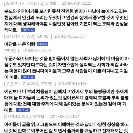
[스페인 내전, 우리가 ..]
꼬마별 | 2018-01-31 22:22
분노와 인간이기를 포기한듯한 잔인한 범죄가 나날이 늘어가고 있는
현실에서 인간의 도리는 무엇이고 인간의 삶에서 중요한 것이 무엇인
지에 대해 생각해봐야할 시점인것 같아요 기본이 되는 도리와 인성을
제대로 ..
100자평
[공자의 인생 강의]
꼬마별 | 2018-01-05 23:35
마당을 나온 암탉
페이퍼
꼬마별 | 2018-01-02 23:59
누군가와 다르다는 것을 받아들이지 않는 사회가 많기에 더 마음이 아
플수도 있지만 다르다는 것이 자연스럽게 생각되는 사회가 되길 바라
는 마음이 많이 듭니다아이들과 그주변 사람들이 이를 이겨내고 다같
이 어울..
100자평
[우린 모두 기적이야]
꼬마별 | 2018-01-01 21:20
예전보다 더 부의 치중됨이 심해지고 있어서 부의 불평등이란 주제에
대해 늘 학자들의 논의가 있는것 같아요세계 경제의 흐름과 부의 불평
등에 대한 것에 대한 주제에 대해 깊이있는 분석이 있는것 같아 더 기
대됩..
100자평
[애프터 피케티]
꼬마별 | 2017-12-25 20:57
아이들이 글을 읽고 그림으로 이해하는 것과 달리 다양한 상상을 하고
네컷의 만화로 이루어진 걸 보면서 줄거리를 예상하고 전개해보는 것