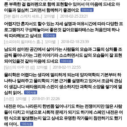
론 부족한 걸 컬러펜으로 함께 표현할수 있어서 더 마음에 드네요 아
이들과 열심히 그리면서 함께하기 좋겠어요
100자평
[5분 컬러 스케치 세트..]
꼬마별 | 2018-02-25 23:21
어렵지만 혼자서도 할수 있는 자세 설명과 여유시간에 따라 다양한 프
로그램까지 구성해놓아서 좋은것 같아요필라테스는 처음인데 하나
씩 따라해보고 싶네요
100자평
[소피아의 필라테스 홈..]
꼬마별 | 2018-02-18 23:39
남도의 섬이란 공간에서 살아가는 사람들의 모습과 그들의 상처를 조
금씩 풀어나가는 그런 이야기라 소소하면서도 삶의 모습들이 잘 표현
되어있을것 같아 마음에 드네요
100자평
[당신의 아주 먼 섬]
꼬마별 | 2018-02-11 22:55
물리학은 어렵다는 생각에 멀리하게 되는데 양자역학의 기본부터 하
나하나 알려주고 물리학의 기본 근거를 설명하고 있어서 조금씩 관심
이 생깁니다 배타원리와 스핀이 생소하지만 과학적 소양을 쌓기에 열
심히 읽어..
100자평
[스핀]
꼬마별 | 2018-01-31 22:26
내전은 어느 나라든지 한번쯤 일어나기도 하는 전쟁이지만 많은 사람
들이 다치고 이념으로 사회적 문제가 되기도 하기에 스페인 내전은 어
떤 식으로 발생했는지 알고 싶네요 유명한 작가들이 참전하기도 했기
에 더더..
100자평