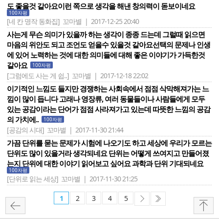
도 좋을것 같아요이런 쪽으로 생각을 해낸 창의력이 돋보이네요
100자평
[네 칸 명작 동화집]
꼬마별 | 2017-12-25 20:40
사는게 무슨 의미가 있을까 하는 생각이 종종 드는데 그럴때 읽으면
마음의 위안도 되고 조언도 얻을수 있을것 같아요선택의 문제나 인생
에 있어 노력하는 것에 대한 의미들에 대해 좋은 이야기가 가득한것
같아요
100자평
[그럼에도 사는 게 쉽..]
꼬마별 | 2017-12-18 22:02
이기적인 느낌도 들지만 경쟁하는 사회속에서 점점 삭막해져가는 느
낌이 많이 듭니다 고래나 영장류, 여러 동물들이나 사람들에게 모두
있는 공감이라는 단어가 점점 사라져가고 있는데 따뜻한 느낌의 공감
의 가치에..
100자평
[공감의 시대]
꼬마별 | 2017-11-30 21:44
가끔 단위를 묻는 문제가 시험에 나오기도 하고 세상에 우리가 모르는
단위도 많이 있을거라 생각되네요 단위는 어떻게 쓰여지고 만들어졌
는지 단위에 대한 이야기 읽어보고 싶어요 과학과 단위 기대되네요
100자평
[단위로 읽는 세상]
꼬마별 | 2017-11-30 21:25
1
2
3
4
5