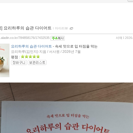
평] 요리하루의 습관 다이어트
ｌ
마이리뷰
og.aladin.co.kr/784858176/17432535
서재
l 2026
요리하루의 습관 다이어트
- 속세 맛으로 입 터짐을 막는
요리하루(김민지) 지음 / 서사원 / 2026년 7월
평점 :