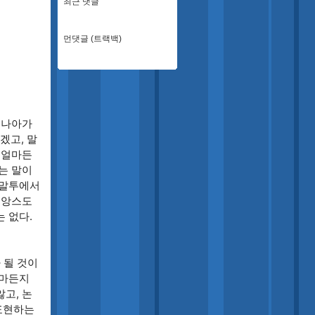
최근 댓글
먼댓글 (트랙백)
 나아가
겠고, 말
 얼마든
는 말이
 말투에서
뉘앙스도
 없다.
 될 것이
얼마든지
고, 논
표현하는