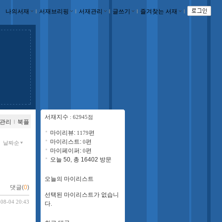
나의서재
ｌ
서재브리핑
ｌ
서재관리
ｌ
글쓰기
ｌ
즐겨찾는 서재
ｌ
서재지수
: 62945점
관리
ｌ
북플
마이리뷰:
편
1179
마이리스트:
편
0
날짜순
마이페이퍼:
편
0
오늘 50, 총 16402 방문
오늘의 마이리스트
댓글(
0
)
선택된 마이리스트가 없습니
-08-04 20:43
다.