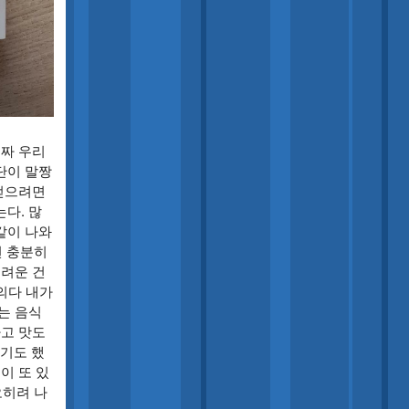
진짜 우리
단이 말짱
 얻으려면
다. 많
같이 나와
면 충분히
어려운 건
거의다 내가
는 음식
하고 맛도
기도 했
이 또 있
오히려 나