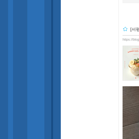
[서
https://bl