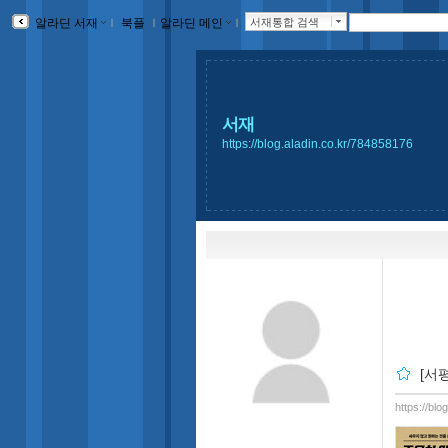
알라딘 서재
ｌ
북플
ｌ
알라딘 메인
ｌ
서재통합 검색
서재
https://blog.aladin.co.kr/784858176
[서
https://bl