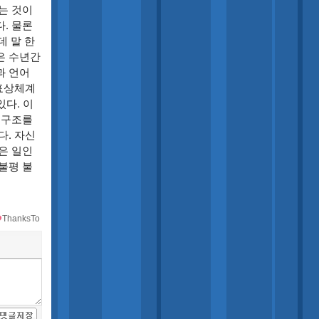
는 것이
. 물론
 말 한
은 수년간
과 언어
 표상체계
있다. 이
 구조를
다. 자신
은 일인
불평 불
ThanksTo