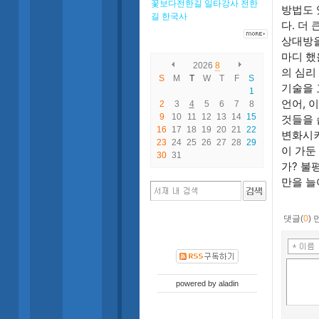
꽃보다전한길
일타강사
전한
방법도 
길
한국사
다. 더
상대방을
마디 했
2026
8
의 심리
S
M
T
W
T
F
S
기술을 
1
언어, 
2
3
4
5
6
7
8
9
10
11
12
13
14
15
것들을 
16
17
18
19
20
21
22
변화시켜
23
24
25
26
27
28
29
이 가둔
30
31
가? 불
만을 늘
댓글(
0
)
powered by
aladin