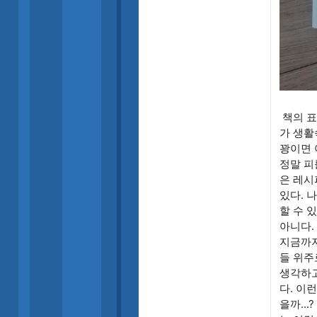
책의 표
가 생활
꽝이면 
정말 피
은 레시
있다. 
할 수 
아니다.
지금까지
들 위주
생각하고
다. 이
을까..