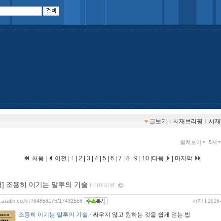
글보기
ｌ
서재브리핑
ｌ
서재
펼쳐보기
5개
처음 |
이전 |
1
|
2
|
3
|
4
|
5
|
6
|
7
|
8
|
9
|
10
|
다음
|
마지막
평] 조용히 이기는 말투의 기술
ｌ
마이리뷰
og.aladin.co.kr/784858176/17432556
서재
l 2026
조용히 이기는 말투의 기술
- 싸우지 않고 원하는 것을 쉽게 얻는 법