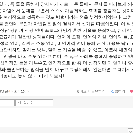
있다. 즉 틀을 통해서 당사자가 서로 다른 틀에서 문제를 바라보게 되
 큰 차원에서 문제를 보면서 스스로 깨닫게하는 효과를 창출하는 것이다
 논리적으로 설득하는 것도 방법이라는 점을 부정하지않는다. 그런데
을 뿐인데 무언가 마법같은 일이 펼쳐져서 신기할 따름이었다. 이 책
 상담 경험과 신경 언어 프로그래밍의 훈련 기술을 융합하고, 심리학
교묘하게 결합한 성과물이다. 언어의 초점, 언어의 가설, 언어의 틀,
이성적 언어, 일관된 소통 언어, 비언어적 언어 등에 관한 내용을 담고 
습관화하면 말하는 방식, 말하는 기술을 바꿀 수 있고, 이로써 내면의
 인생을 바꿀 수도 있다고 한다. 수 많은 사례를 통해서 증명하고 있
 심리적인 틀을 깨부수고 인격적으로 한 층 더 성장하면 이 얼마나 좋
평과 불만보다는 방식을 먼저 바꾸고 그렇게해서 안된다면 그 때가서 
어놓아도 늦지 않다. 따라 해보자!
먼댓글(
0
)
좋아요(
0
)
좋아요
ｌ
공유하기
ｌ
찜하기
ｌ