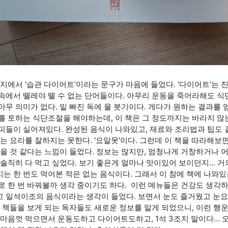
지에서 '습관 다이어트'이라는 문구가 마음에 들었다. '다이어트'는 
속에서 뗄레야 뗄 수 없는 단어들이다. 아무리 운동을 죽어라해도 식
아무 의미가 없다. 밑 빠진 독에 물 붓기이다. 게다가 원하는 결과를
를 토하는 식단조절을 해야하는데, 이 책은 그 정도까지는 바라지 않는
피들이 실어져있다. 완성된 음식이 나와있고, 재료와 조리법과 팁도 
나는 요리를 잘하지는 못한다. '요알못'이다. 그런데 이 책을 따라해보
있을 것 같다는 느낌이 들었다. 정보는 많지만, 엄청나게 거창하거나 
 솔직히 다 먹고 싶었다. 보기 좋은게 얼마나 맛이있어 보이던지... 
는 한 번도 먹어본 적은 없는 음식이다. 그래서 이 참에 책에 나와있
로 한 번 바꿔볼까 생각 중이기도 하다. 이런 메뉴들은 건강도 생각
 일석이조의 음식이라는 생각이 들었다. 보면서 눈도 즐거웠고 눈요
런 책들을 보게 되는 독자들도 새로운 정보를 알게 되었으니, 이런 행운
.? 마음껏 먹으면서 운동도하고 다이어트도하고, 1석 3조지 말이다... 