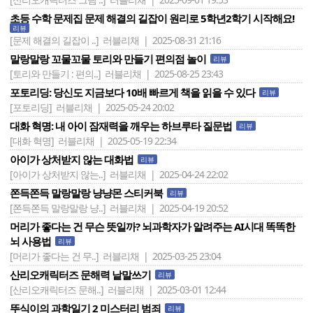
초등 수학 문제집 문제 해결의 길잡이 원리로 5학년2학기 시작해요!
리뷰
[문제 해결의 길잡이 ..]
러블리채 | 2025-08-31 21:16
말랑말랑 꼬물꼬물 토리와 만들기 편의점 놀이
리뷰
[토리와 만들기 : 편의..]
러블리채 | 2025-08-25 23:43
포토리딩: 당신도 지금보다 10배 빠르게 책을 읽을 수 있다
리뷰
[포토리딩]
러블리채 | 2025-05-24 20:02
대화 혁명: 내 아이 잠재력을 깨우는 하브루타 질문법
리뷰
[대화 혁명]
러블리채 | 2025-05-19 22:34
아이가 상처받지 않는 대화법
리뷰
[아이가 상처받지 않는..]
러블리채 | 2025-04-24 22:02
쫀득쫀득 말랑말랑 냥냥몬 스티커북
리뷰
[쫀득쫀득 말랑말랑 냥..]
러블리채 | 2025-04-19 20:52
머리가 좋다는 건 무슨 뜻일까? 뇌과학자가 알려주는 AI시대 똑똑한
뇌 사용법
리뷰
[머리가 좋다는 건 무..]
러블리채 | 2025-03-25 23:04
산리오캐릭터즈 문해력 낱말쓰기
리뷰
[산리오캐릭터즈 문해..]
러블리채 | 2025-03-01 12:44
뚜식이의 과학일기 2 미스터리 범죄
리뷰