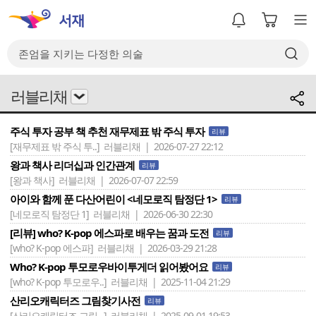
러블리채
주식 투자 공부 책 추천 재무제표 밖 주식 투자
리뷰
[재무제표 밖 주식 투..]
러블리채 | 2026-07-27 22:12
왕과 책사 리더십과 인간관계
리뷰
[왕과 책사]
러블리채 | 2026-07-07 22:59
아이와 함께 푼 다산어린이 <네모로직 탐정단 1>
리뷰
[네모로직 탐정단 1]
러블리채 | 2026-06-30 22:30
[리뷰] who? K-pop 에스파로 배우는 꿈과 도전
리뷰
[who? K-pop 에스파]
러블리채 | 2026-03-29 21:28
Who? K-pop 투모로우바이투게더 읽어봤어요
리뷰
[who? K-pop 투모로우..]
러블리채 | 2025-11-04 21:29
산리오캐릭터즈 그림찾기사전
리뷰
[산리오캐릭터즈 그림 ..]
러블리채 | 2025-09-01 19:53