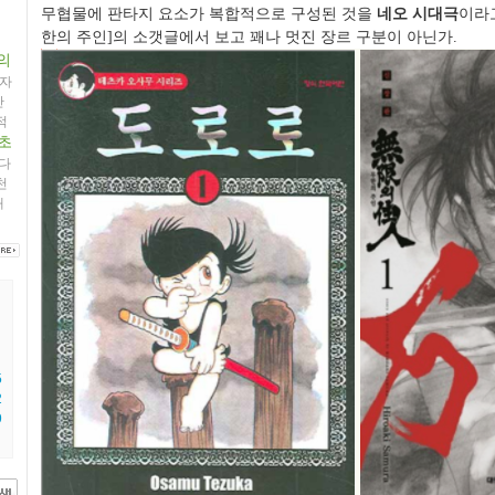
무협물에 판타지 요소가 복합적으로 구성된 것을
네오 시대극
이라고
한의 주인]의 소갯글에서 보고 꽤나 멋진 장르 구분이 아닌가.
의
자
만
적
초
다
천
래
5
2
9