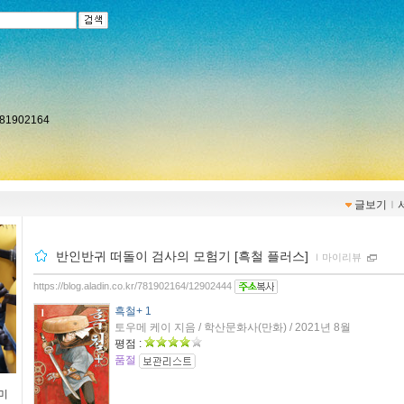
r/781902164
글보기
ｌ
반인반귀 떠돌이 검사의 모험기 [흑철 플러스]
ｌ
마이리뷰
https://blog.aladin.co.kr/781902164/12902444
흑철+ 1
토우메 케이 지음 / 학산문화사(만화) / 2021년 8월
평점 :
품절
미