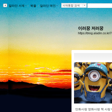
알라딘 서재
ｌ
북플
ｌ
알라딘 메인
ｌ
서재통합 검색
이러꿍 저러꿍
https://blog.aladin.co.k
만화사랑 영화사랑 책 사랑 