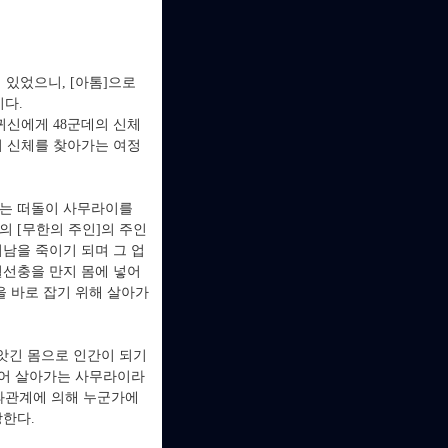
 있었으니, [아톰]으로
이다.
귀신에게 48군데의 신체
의 신체를 찾아가는 여정
서는 떠돌이 사무라이를
 [무한의 주인]의 주인
남을 죽이기 되며 그 업
혈선충을 만지 몸에 넣어
을 바로 잡기 위해 살아가
앗긴 몸으로 인간이 되기
되어 살아가는 사무라이라
인과관계에 의해 누군가에
장한다.