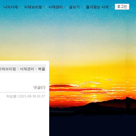
나의서재
ｌ
서재브리핑
ｌ
서재관리
ｌ
글쓰기
ｌ
즐겨찾는 서재
ｌ
서재브리핑
ｌ
서재관리
ｌ
북플
댓글(
0
)
하임뽕
l 2021-08-30 01:37