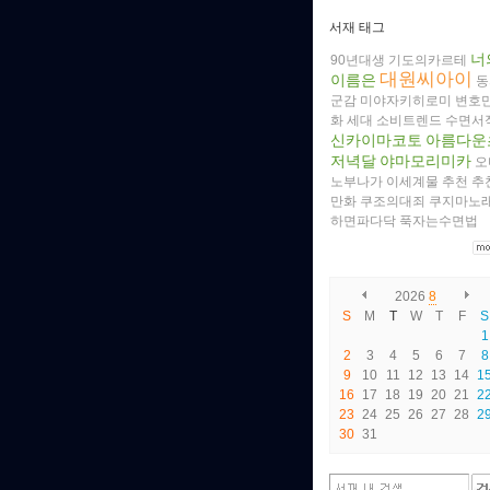
서재 태그
너
90년대생
기도의카르테
대원씨아이
이름은
동
군감
미야자키히로미
변호
화
세대
소비트렌드
수면서
신카이마코토
아름다운
저녁달
야마모리미카
오
노부나가
이세계물
추천
추
만화
쿠조의대죄
쿠지마노
하면파다닥
푹자는수면법
2026
8
S
M
T
W
T
F
S
1
2
3
4
5
6
7
8
9
10
11
12
13
14
1
16
17
18
19
20
21
2
23
24
25
26
27
28
2
30
31