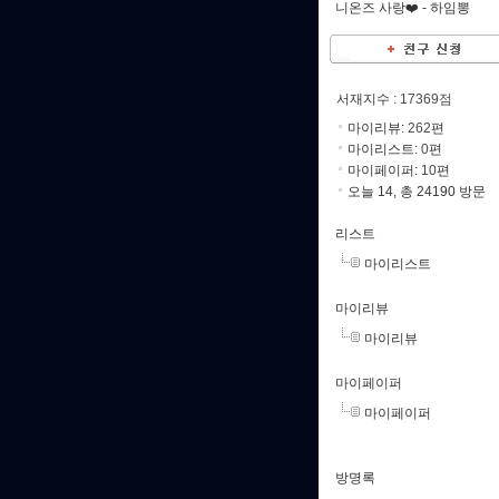
니온즈 사랑❤️ -
하임뽕
서재지수
: 17369점
마이리뷰:
262
편
마이리스트:
0
편
마이페이퍼:
10
편
오늘 14, 총 24190 방문
리스트
마이리스트
마이리뷰
마이리뷰
마이페이퍼
마이페이퍼
방명록