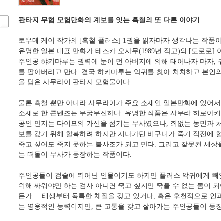
판타지 무협 모험만화의 계보를 잇는 흑철의 또 다른 이야기
토우메 케이 작가의 [흑철 플러스] 1권을 읽자마자 생각나는 작품이
유명한 일본 대표 만화가 테즈카 오사무(1989년 작고)의 [도로로] 
주인공 햐키마루는 권력에 눈이 먼 아버지에 의해 태어나자 마자, 
를 팔아버리고 만다. 결국 햐키마루는 악귀를 찾아 처치하고 본인
을 담은 사무라이 판타지 모험물이다.
물론 흑철 뿐만 아니라 사무라이가 주요 소재인 일본만화에 있어
소재로 한 콘텐츠는 무궁무진하다. 유명한 작품은 사무라 히로아키의
공인 만지는 다이묘의 가신을 섬기는 무사였으나, 죄없는 농민과 처
보를 값기 위해 할복하려 하지만 지나가던 비구니가 죽기 직전에 
죽고 싶어도 죽지 못하는 불사조가 되고 만다. 그리고 잘못된 세상
는 떠돌이 무사가 등장하는 작품이다.
주인공들이 검술에 뛰어난 인물이기도 하지만 플러스 악귀에게 빼
위해 싸워야만 하는 검사 아니면 죽고 싶지만 죽을 수 없는 몸이 
든가.... 태생부터 독특한 체질을 갖고 있거나, 혹은 후천적으로 
는 영웅적인 능력이지만, 큰 고통을 갖고 살아가는 주인공들이 등