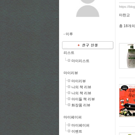
https://bl
마한교
총
18개
의
-
미루
리스트
마이리스트
마이리뷰
마이리뷰
나의 책 리뷰
나의 책 리뷰
아이들 책 리뷰
화장품 리뷰
마이페이퍼
마이페이퍼
이벤트