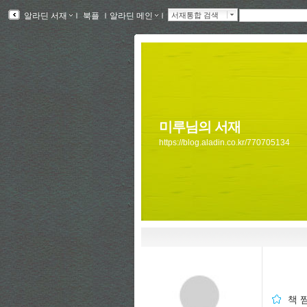
알라딘 서재
ｌ
북플
ｌ
알라딘 메인
ｌ
서재통합 검색
미루님의 서재
https://blog.aladin.co.kr/770705134
책 