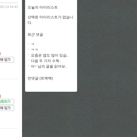
-09-24 04:43
오늘의 마이리스트
선택된 마이리스트가 없습니
다.
최근 댓글
ㅋ
ㅋㅋ
종
요즘은 앱도 많이 있습..
다음 두 가지 수학..
아~ 님의 글을 읽어보..
먼댓글 (트랙백)
절