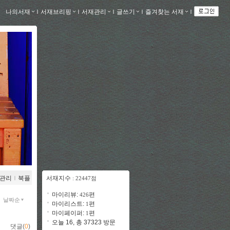
나의서재
ｌ
서재브리핑
ｌ
서재관리
ｌ
글쓰기
ｌ
즐겨찾는 서재
ｌ
관리
ｌ
북플
서재지수
: 22447점
마이리뷰:
편
426
날짜순
마이리스트:
편
1
마이페이퍼:
편
1
오늘 16, 총 37323 방문
댓글(
0
)