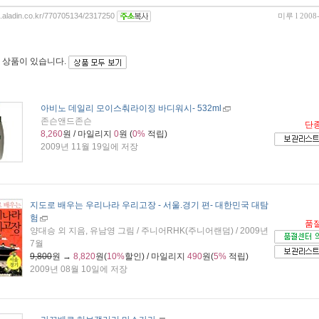
og.aladin.co.kr/770705134/2317250
미루
l 2008
 상품이 있습니다.
아비노 데일리 모이스춰라이징 바디워시
- 532ml
존슨앤드존슨
단
8,260
원 / 마일리지
0
원 (
0%
적립)
2009년 11월 19일에 저장
지도로 배우는 우리나라 우리고장 - 서울.경기 편
- 대한민국 대탐
험
품
양대승 외 지음, 유남영 그림 / 주니어RHK(주니어랜덤) / 2009년
7월
9,800
원 →
8,820
원(
10%
할인) / 마일리지
490
원(
5%
적립)
2009년 08월 10일에 저장