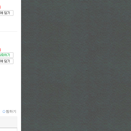
종
절
ｌ
찜하기