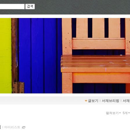
글보기
ｌ
서재브리핑
ｌ
서재
펼쳐보기
5개
찜
ｌ
마이리스트