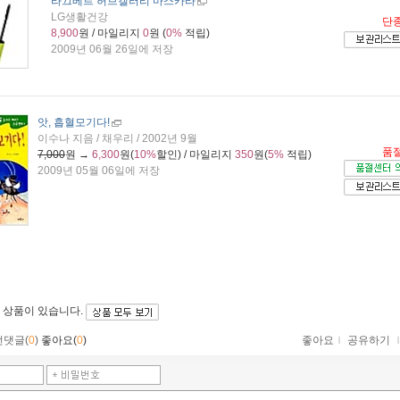
라끄베르 허브갤러리 마스카라
LG생활건강
단
8,900
원 / 마일리지
0
원 (
0%
적립)
2009년 06월 26일에 저장
앗, 흡혈모기다!
이수나 지음 / 채우리 / 2002년 9월
품
7,000
원 →
6,300
원(
10%
할인) / 마일리지
350
원(
5%
적립)
2009년 05월 06일에 저장
 상품이 있습니다.
먼댓글(
0
)
좋아요(
0
)
좋아요
ｌ
공유하기