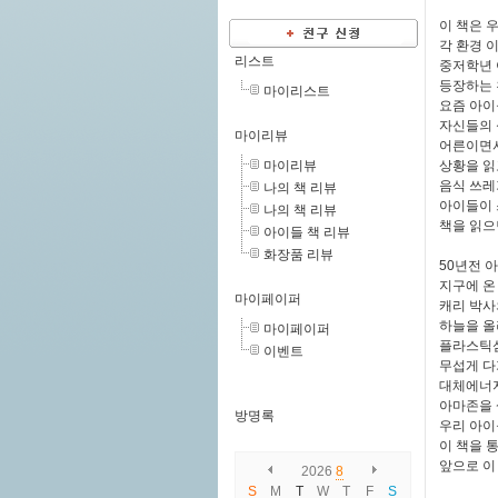
이 책은 
각 환경 
리스트
중저학년 
등장하는 
마이리스트
요즘 아이
자신들의 
마이리뷰
어른이면서
마이리뷰
상황을 읽
음식 쓰레
나의 책 리뷰
아이들이 
나의 책 리뷰
책을 읽으
아이들 책 리뷰
화장품 리뷰
50년전 
지구에 온
마이페이퍼
캐리 박사
하늘을 올
마이페이퍼
플라스틱섬
이벤트
무섭게 다
대체에너지
아마존을 
방명록
우리 아
이 책을 
앞으로 이
2026
8
S
M
T
W
T
F
S