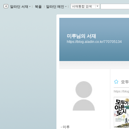
알라딘 서재
ｌ
북플
ｌ
알라딘 메인
ｌ
서재통합 검색
미루님의 서재
https://blog.aladin.co.kr/770705134
모두
https://bl
-
미루