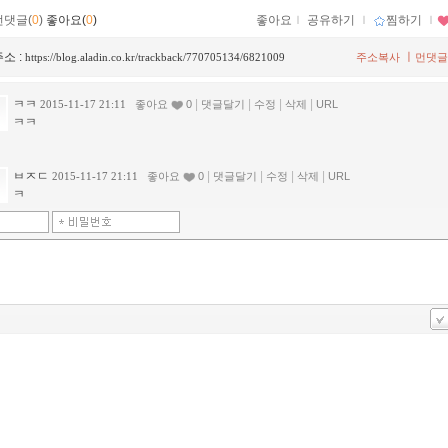
먼댓글(
0
)
좋아요(
0
)
좋아요
ｌ
공유하기
ｌ
찜하기
ｌ
소 :
ㅣ
https://blog.aladin.co.kr/trackback/770705134/6821009
주소복사
먼댓글
ㅋㅋ
|
|
|
|
2015-11-17 21:11
좋아요
0
댓글달기
수정
삭제
URL
ㅋㅋ
ㅂㅈㄷ
|
|
|
|
2015-11-17 21:11
좋아요
0
댓글달기
수정
삭제
URL
ㅋ