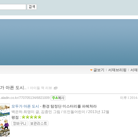
글보기
ｌ
서재브리핑
ｌ
서재
가 아픈 도시..
ｌ
아이들 책 리뷰
og.aladin.co.kr/770705134/6821009
미루
l 2014
모두가 아픈 도시
- 환경 탐정단 미스터리를 파헤쳐라
백은하.최영미 글, 김종민 그림 / 뜨인돌어린이 / 2013년 12월
평점 :