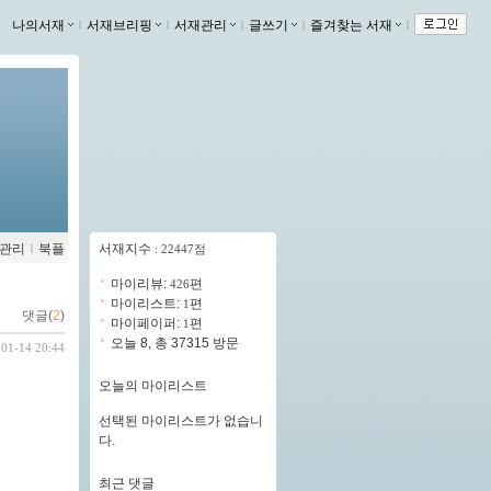
나의서재
ｌ
서재브리핑
ｌ
서재관리
ｌ
글쓰기
ｌ
즐겨찾는 서재
ｌ
관리
ｌ
북플
서재지수
: 22447점
마이리뷰:
편
426
마이리스트:
편
1
댓글(
2
)
마이페이퍼:
편
1
오늘 8, 총 37315 방문
-01-14 20:44
오늘의 마이리스트
선택된 마이리스트가 없습니
다.
최근 댓글