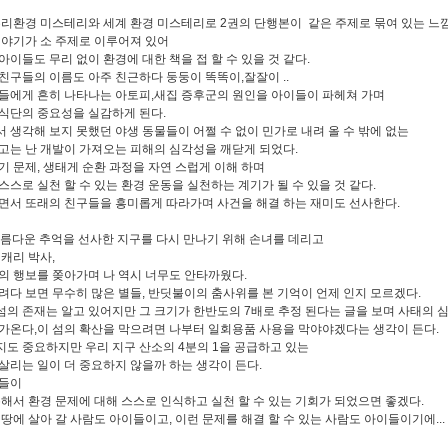
우리환경 미스테리와 세계 환경 미스테리로 2권의 단행본이 같은 주제로 묶여 있는 느
이야기가 소 주제로 이루어져 있어
아이들도 무리 없이 환경에 대한 책을 접 할 수 있을 것 같다.
친구들의 이름도 아주 친근하다 둥둥이 똑똑이,잘잘이 ..
들에게 흔히 나타나는 아토피,새집 증후군의 원인을 아이들이 파헤쳐 가며
식단의 중요성을 실감하게 된다.
 생각해 보지 못했던 야생 동물들이 어쩔 수 없이 민가로 내려 올 수 밖에 없는
고는 난 개발이 가져오는 피해의 심각성을 깨닫게 되었다.
기 문제, 생태게 순환 과정을 자연 스럽게 이해 하며
스스로 실천 할 수 있는 환경 운동을 실천하는 계기가 될 수 있을 것 같다.
면서 또래의 친구들을 흥미롭게 따라가며 사건을 해결 하는 재미도 선사한다.
아름다운 추억을 선사한 지구를 다시 만나기 위해 손녀를 데리고
 캐리 박사,
의 행보를 쫒아가며 나 역시 너무도 안타까웠다.
려다 보면 무수히 많은 별들, 반딧불이의 춤사위를 본 기억이 언제 인지 모르겠다.
의 존재는 알고 있어지만 그 크기가 한반도의 7배로 추정 된다는 글을 보며 사태의 
가온다,이 섬의 확산을 막으려면 나부터 일회용품 사용을 막야야겠다는 생각이 든다.
도 중요하지만 우리 지구 산소의 4분의 1을 공급하고 있는
살리는 일이 더 중요하지 않을까 하는 생각이 든다.
이들이
통해서 환경 문제에 대해 스스로 인식하고 실천 할 수 있는 기회가 되었으면 좋겠다.
 땅에 살아 갈 사람도 아이들이고, 이런 문제를 해결 할 수 있는 사람도 아이들이기에...