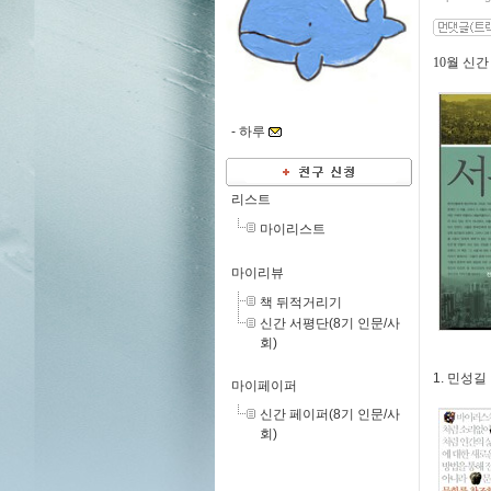
10월 신
-
하루
리스트
마이리스트
마이리뷰
책 뒤적거리기
신간 서평단(8기 인문/사
회)
1. 민성
마이페이퍼
신간 페이퍼(8기 인문/사
회)