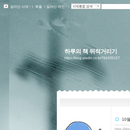
알라딘 서재
ｌ
북플
ｌ
알라딘 메인
ｌ
서재통합 검색
하루의 책 뒤적거리기
https://blog.aladin.co.kr/764335157
10
https://bl