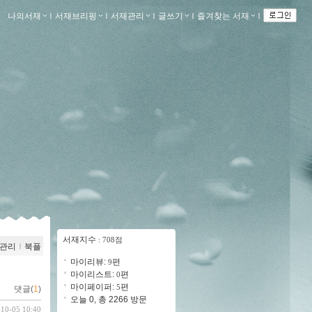
나의서재
ｌ
서재브리핑
ｌ
서재관리
ｌ
글쓰기
ｌ
즐겨찾는 서재
ｌ
서재지수
: 708점
관리
ｌ
북플
마이리뷰:
편
9
마이리스트:
편
0
마이페이퍼:
편
5
댓글(
1
)
오늘 0, 총 2266 방문
-10-05 10:40