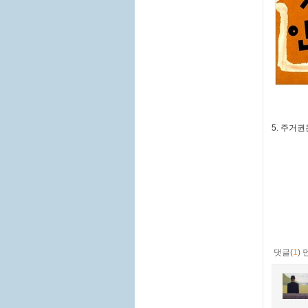
5. 주거
댓글(
1
)