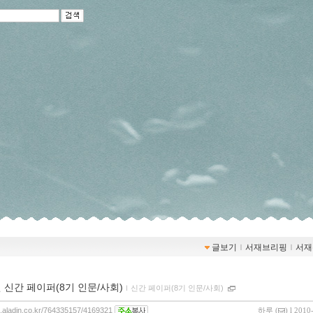
글보기
ｌ
서재브리핑
ｌ
서재
월 신간 페이퍼(8기 인문/사회)
ｌ
신간 페이퍼(8기 인문/사회)
og.aladin.co.kr/764335157/4169321
하루
(
) l 2010