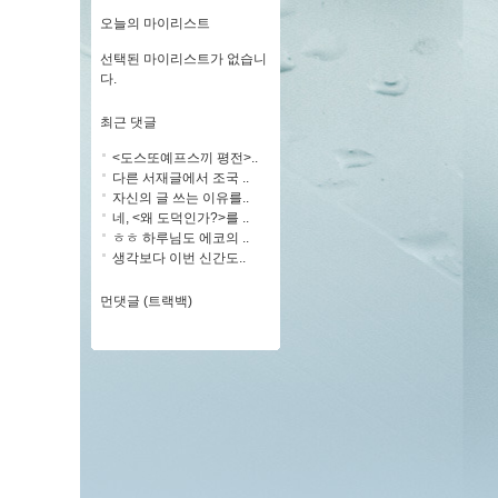
오늘의 마이리스트
선택된 마이리스트가 없습니
다.
최근 댓글
<도스또예프스끼 평전>..
다른 서재글에서 조국 ..
자신의 글 쓰는 이유를..
네, <왜 도덕인가?>를 ..
ㅎㅎ 하루님도 에코의 ..
생각보다 이번 신간도..
먼댓글 (트랙백)