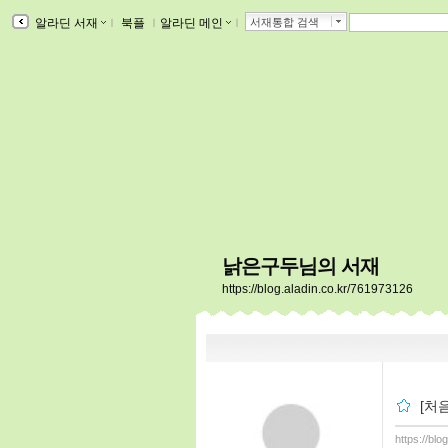
알라딘 서재
ｌ
북플
ｌ
알라딘 메인
ｌ
서재통합 검색
낡은구두님의 서재
https://blog.aladin.co.kr/761973126
[처
https://bl