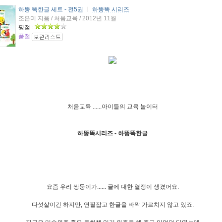
하뚱 똑한글 세트 - 전5권
ㅣ
하뚱똑 시리즈
조은미 지음 / 처음교육 / 2012년 11월
평점 :
품절
처음교육 ......아이들의 교육 놀이터
하뚱똑시리즈 - 하뚱똑한글
요즘 우리 쌍둥이가...... 글에 대한 열정이 생겼어요.
다섯살이긴 하지만, 연필잡고 한글을 바짝 가르치지 않고 있죠.