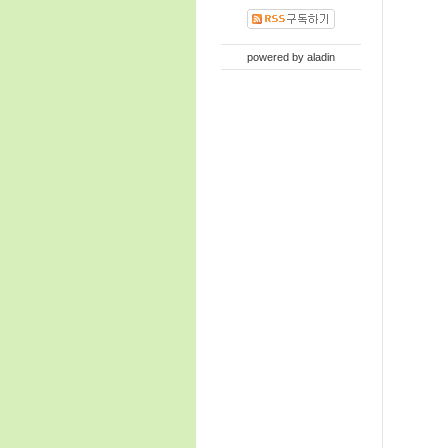
powered by
aladin