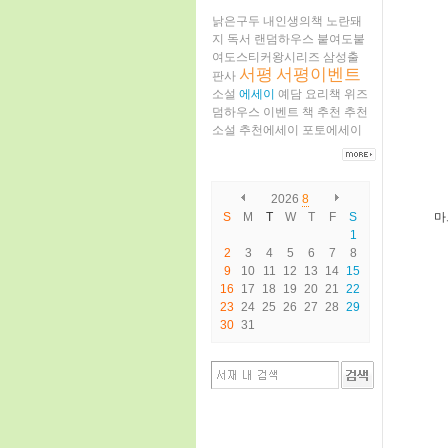
낡은구두
내인생의책
노란돼
지
독서
랜덤하우스
붙여도붙
여도스티커왕시리즈
삼성출
서평
서평이벤트
판사
소설
에세이
예담
요리책
위즈
덤하우스
이벤트
책
추천
추천
소설
추천에세이
포토에세이
2026
8
S
M
T
W
T
F
S
마
1
2
3
4
5
6
7
8
9
10
11
12
13
14
15
16
17
18
19
20
21
22
23
24
25
26
27
28
29
30
31