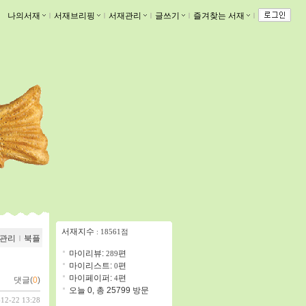
나의서재
ｌ
서재브리핑
ｌ
서재관리
ｌ
글쓰기
ｌ
즐겨찾는 서재
ｌ
서재지수
: 18561점
관리
ｌ
북플
마이리뷰:
편
289
마이리스트:
편
0
마이페이퍼:
편
4
댓글(
0
)
오늘 0, 총 25799 방문
-12-22 13:28