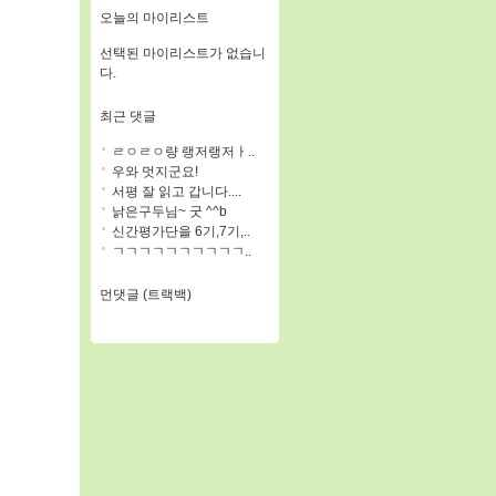
오늘의 마이리스트
선택된 마이리스트가 없습니
다.
최근 댓글
ㄹㅇㄹㅇ량 랭저랭저ㅏ..
우와 멋지군요!
서평 잘 읽고 갑니다....
낡은구두님~ 굿 ^^b
신간평가단을 6기,7기,..
ㄱㄱㄱㄱㄱㄱㄱㄱㄱㄱ..
먼댓글 (트랙백)