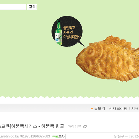
글보기
ｌ
서재브리핑
ｌ
서재
음교육]하뚱똑시리즈 - 하뚱똑 한글
ｌ
마이리뷰
og.aladin.co.kr/761973126/6027683
낡은구두
l 2012