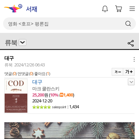
류북
대구
메뉴
류북 2024/12/26 06:43
0
0
1
댓글 (
)
먼댓글 (
)
좋아요 (
)
대구
마크 쿨란스키
25,200
원 (
10%
↓
1,400
)
2024-12-20
: 1,434