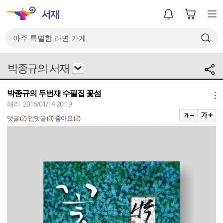
박종규의 서재
박종규의 두번재 수필집 꽃섬
메뉴
해리 2016/01/14 20:19
2
0
2
댓글 (
)
먼댓글 (
)
좋아요 (
)