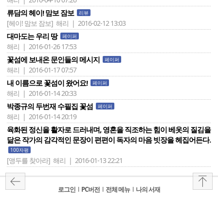
류담의 헤이! 맘보 잠보
리뷰
[헤이! 맘보 잠보]
해리 | 2016-02-12 13:03
대마도는 우리 땅
페이퍼
해리 | 2016-01-26 17:53
꽃섬에 보내온 문인들의 메시지
페이퍼
해리 | 2016-01-17 07:57
내 이름으로 꽃섬이 왔어요!
페이퍼
해리 | 2016-01-14 20:33
박종규의 두번재 수필집 꽃섬
페이퍼
해리 | 2016-01-14 20:19
육화된 정신을 활자로 드러내며, 영혼을 직조하는 힘이 베옷의 질김을
닮은 작가의 감각적인 문장이 편편이 독자의 마음 빗장을 헤집어든다.
100자평
[앵두를 찾아라]
해리 | 2016-01-13 22:21
로그인
l
PC버전
l
전체 메뉴
l
나의 서재