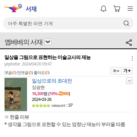
옙베베의 서재
일상을 그림으로 표현하는 미술교사의 재능
메뉴
yepbebe 2024/04/20 09:47
0
0
0
댓글 (
)
먼댓글 (
)
좋아요 (
)
일상으로의 초대전
장광현
16,200
원 (
10%
↓
900
)
2024-03-26
: 37
ㅇ 한줄 리뷰
* 생각을 그림으로 표현할 수 있는 엄청난 재능이 부러울 따름