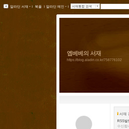
알라딘 서재
ｌ
북플
ｌ
알라딘 메인
ｌ
서재통합 검색
옙베베의 서재
https://blog.aladin.co.kr/758776102
서재 
RSS발
수신됩