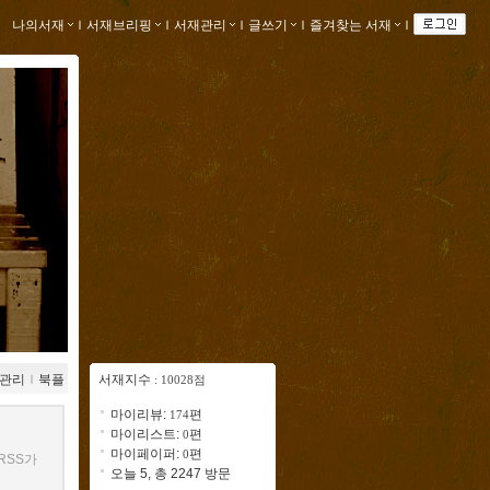
나의서재
ｌ
서재브리핑
ｌ
서재관리
ｌ
글쓰기
ｌ
즐겨찾는 서재
ｌ
관리
ｌ
북플
서재지수
: 10028점
마이리뷰:
편
174
마이리스트:
편
0
마이페이퍼:
편
0
RSS가
오늘 5, 총 2247 방문