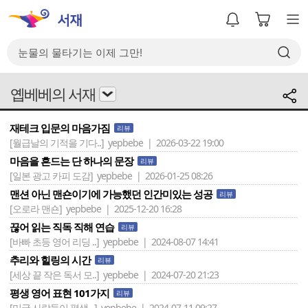
옙베베의 서재
재테크 입문의 마음가짐
리뷰
[월급날의 기적을 기다..]
yepbebe | 2026-03-22 19:00
마음을 흔드는 단 하나의 문장
리뷰
[일본 광고 카피 도감]
yepbebe | 2026-01-25 08:26
맨션 아닌 맨숀이기에 가능했던 인간미있는 성공
리뷰
[오로라 맨숀]
yepbebe | 2025-12-20 16:28
끊어 읽는 직독 직해 연습
리뷰
[바빠 초등 영어 리딩 ..]
yepbebe | 2024-08-07 14:41
추리와 힐링의 시간
리뷰
[세상 끝 작은 독서 모..]
yepbebe | 2024-07-20 21:23
평생 영어 표현 101가지
리뷰
[미국 사람들이 평생 ..]
yepbebe | 2024-07-11 09:27