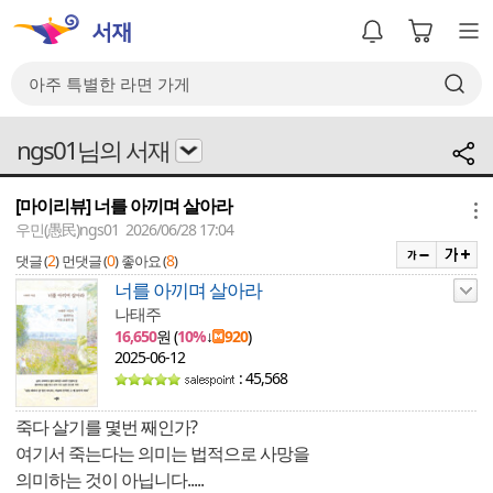
ngs01님의 서재
[마이리뷰] 너를 아끼며 살아라
메뉴
우민(愚民)ngs01 2026/06/28 17:04
2
0
8
댓글 (
)
먼댓글 (
)
좋아요 (
)
너를 아끼며 살아라
나태주
16,650
원 (
10%
↓
920
)
2025-06-12
: 45,568
죽다 살기를 몇번 째인가?
여기서 죽는다는 의미는 법적으로 사망을
의미하는 것이 아닙니다.....