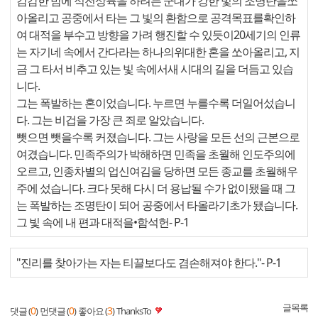
캄캄한 밤에 적전상륙을 하려는 군대가 강한 빛의 조명탄을쏘
아올리고 공중에서 타는 그 빛의 환함으로 공격목표를확인하
여 대적을 부수고 방향을 가려 행진할 수 있듯이20세기의 인류
는 자기네 속에서 간다라는 하나의위대한 혼을 쏘아올리고, 지
금 그 타서 비추고 있는 빛 속에서새 시대의 길을 더듬고 있습
니다.
그는 폭발하는 혼이었습니다. 누르면 누를수록 더일어섰습니
다. 그는 비겁을 가장 큰 죄로 알았습니다.
뺏으면 뺏을수록 커졌습니다. 그는 사랑을 모든 선의 근본으로
여겼습니다. 민족주의가 박해하면 민족을 초월해 인도주의에
오르고, 인종차별의 업신여김을 당하면 모든 종교를 초월해우
주에 섰습니다. 크다 못해 다시 더 용납될 수가 없이됐을 때 그
는 폭발하는 조명탄이 되어 공중에서 타올라기초가 됐습니다.
그 빛 속에 내 편과 대적을•함석헌
- P-1
"진리를 찾아가는 자는 티끌보다도 겸손해져야 한다."
- P-1
글목록
0
0
3
댓글 (
)
먼댓글 (
)
좋아요 (
)
ThanksTo