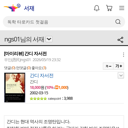
ngs01님의 서재
[마이리뷰] 간디 자서전
메뉴
우민(愚民)ngs01 2026/05/19 23:32
0
0
3
댓글 (
)
먼댓글 (
)
좋아요 (
)
간디 자서전
간디
18,000
원 (
10%
↓
1,000
)
2002-03-15
: 3,988
간디는 현대 역사의 조명탄입니다.