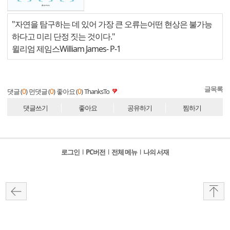
"자연을 탐구하는 데 있어 가장 큰 오류는어떤 현상은 불가능
하다고 미리 단정 짓는 것이다."
윌리엄 제임스William James
- P-1
글목록
0
0
0
댓글 (
)
먼댓글 (
)
좋아요 (
)
ThanksTo
댓글쓰기
좋아요
공유하기
찜하기
로그인
l
PC버전
l
전체 메뉴
l
나의 서재