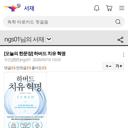
ngs01님의 서재
[오늘의 한문장] 하버드 치유 혁명
메뉴
우민(愚民)ngs01 2026/05/16 10:03
0
0
0
댓글 (
)
먼댓글 (
)
좋아요 (
)