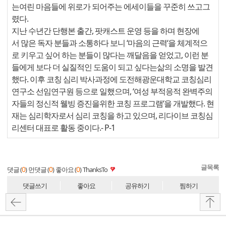
는여린 마음들에 위로가 되어주는 에세이들을 꾸준히 쓰고그
렸다.
지난 수년간 단행본 출간, 팟캐스트 운영 등을 하며 현장에
서 많은 독자 분들과 소통하다 보니 ‘마음의 근력‘을 체계적으
로 키우고 싶어 하는 분들이 많다는 깨달음을 얻었고, 이런 분
들에게 보다 더 실질적인 도움이 되고 싶다는삶의 소명을 발견
했다. 이후 코칭 심리 박사과정에 도전해광운대학교 코칭심리
연구소 선임연구원 등으로 일했으며, ‘여성 부적응적 완벽주의
자들의 정신적 웰빙 증진을위한 코칭 프로그램‘을 개발했다. 현
재는 심리학자로서 심리 코칭을 하고 있으며, 리다이브 코칭심
리센터 대표로 활동 중이다.
- P-1
글목록
0
0
0
댓글 (
)
먼댓글 (
)
좋아요 (
)
ThanksTo
댓글쓰기
좋아요
공유하기
찜하기