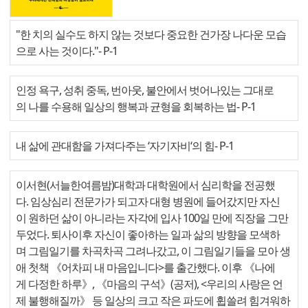
"한 치의 실수도 하지 않는 것보다 중요한 건가장 나다운 모습
으로 사는 것이다."
- P-1
인정 욕구, 성취 중독, 번아웃, 불안에서 벗어나있는 그대로
의 나를 수용해 일상의 행복과 균형을 회복하는 법
- P-1
내 삶에 관대함을 가져다주는 ‘자기자비‘의 힘
- P-1
이서현(서늘한여름밤)대학과 대학원에서 심리학을 전공했
다. 임상심리 전문가가 되고자 대형 병원에 들어갔지만 자신
이 원하던 삶이 아니라는 자각에 입사 100일 만에 직장을 그만
두었다. 퇴사이후 자신이 좋아하는 일과 삶의 방향을 모색하
며 그림일기를 차곡차곡 그려나갔고, 이 그림일기들을 모아 생
애 첫책 《어차피 내 마음입니다>를 출간했다. 이후 《나에
게 다정한 하루》, 《마음의 구석》(공저), <우리의 사랑은 언
제 불행해질까》 등 일상의 크고 작은 파도에 휩쓸려 힘겨워하