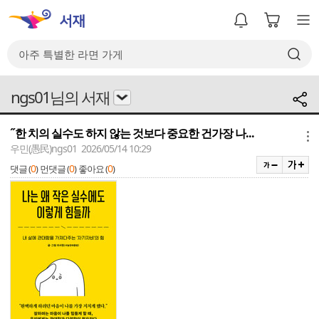
ngs01님의 서재
˝한 치의 실수도 하지 않는 것보다 중요한 건가장 나...
메뉴
우민(愚民)ngs01 2026/05/14 10:29
0
0
0
댓글 (
)
먼댓글 (
)
좋아요 (
)