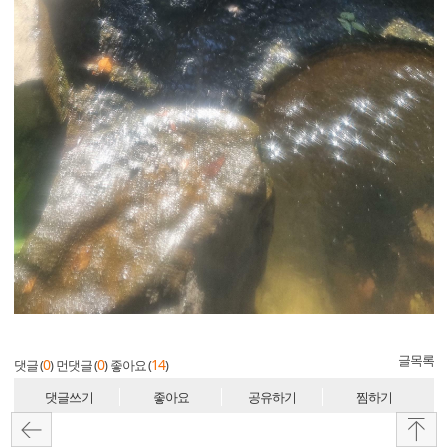
글목록
0
0
14
댓글 (
)
먼댓글 (
)
좋아요 (
)
댓글쓰기
좋아요
공유하기
찜하기