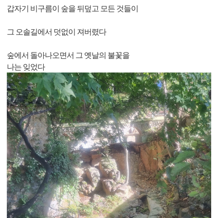
갑자기 비구름이 숲을 뒤덮고 모든 것들이
그 오솔길에서 덧없이 져버렸다
숲에서 돌아나오면서 그 옛날의 불꽃을
나는 잊었다