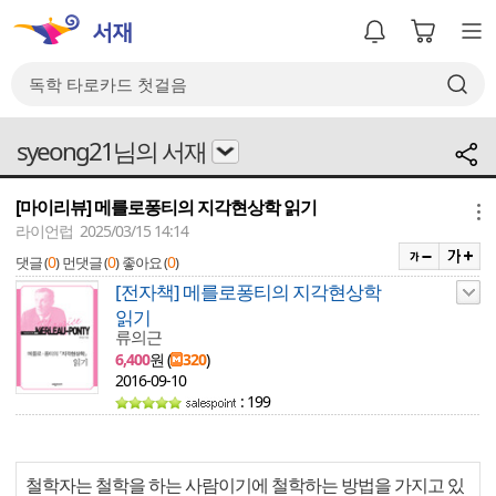
syeong21님의 서재
[마이리뷰] 메를로퐁티의 지각현상학 읽기
메뉴
라이언럽 2025/03/15 14:14
0
0
0
댓글 (
)
먼댓글 (
)
좋아요 (
)
[전자책] 메를로퐁티의 지각현상학
읽기
류의근
6,400
원 (
320
)
2016-09-10
: 199
철학자는 철학을 하는 사람이기에 철학하는 방법을 가지고 있