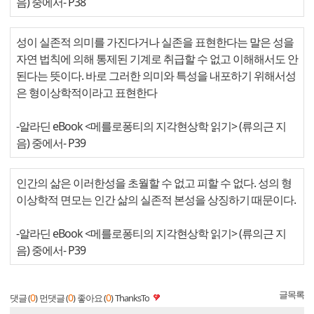
음) 중에서
- P38
성이 실존적 의미를 가진다거나 실존을 표현한다는 말은 성을
자연 법칙에 의해 통제된 기계로 취급할 수 없고 이해해서도 안
된다는 뜻이다. 바로 그러한 의미와 특성을 내포하기 위해서성
은 형이상학적이라고 표현한다
-알라딘 eBook <메를로퐁티의 지각현상학 읽기> (류의근 지
음) 중에서
- P39
인간의 삶은 이러한성을 초월할 수 없고 피할 수 없다. 성의 형
이상학적 면모는 인간 삶의 실존적 본성을 상징하기 때문이다.
-알라딘 eBook <메를로퐁티의 지각현상학 읽기> (류의근 지
음) 중에서
- P39
글목록
0
0
0
댓글 (
)
먼댓글 (
)
좋아요 (
)
ThanksTo