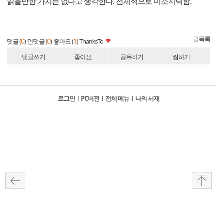
읽을만한 가치는 없다고 생각한다. 전체적으로 미소지닉함.
글목록
0
0
1
댓글 (
)
먼댓글 (
)
좋아요 (
)
ThanksTo
댓글쓰기
좋아요
공유하기
찜하기
로그인
l
PC버전
l
전체 메뉴
l
나의 서재