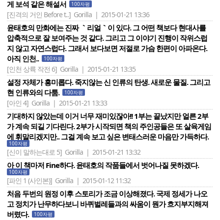
게 보석 같은 해설서
100자평
[진격의 거인 Before t..]
Gorilla | 2015-01-21 13:36
윤태호의 만화에는 진짜 ｀리얼｀이 있다. 그 어떤 책보다 현대사를
압축적으로 잘 보여주는 것 같다. 그리고 그 이야기 진행이 작위스럽
지 않고 자연스럽다. 그래서 보다보면 저절로 가슴 한편이 아파온다.
아직 인천..
100자평
[인천 상륙 작전 6]
Gorilla | 2015-01-21 13:35
설정 자체가 흥미롭다. 죽지않는 신 인류의 탄생. 새로운 물질. 그리고
현 인류와의 다툼.
100자평
[아인 4]
Gorilla | 2015-01-21 13:33
기대하지 않았는데 이거 너무 재미있잖아!! 1부는 끝났지만 얼른 2부
가 계속 되길 기다린다. 2부가 시작되면 책의 주인공들은 또 살육게임
에 휘말리겠지만.. 그걸 계속 보고 싶은 변태스러운 마음만 가득하다.
100자평
[신이 말하는대로 5]
Gorilla | 2015-01-21 13:32
아 이 책마저 Fine하다. 윤태호의 작품들에서 벗어나질 못하겠다.
100자평
[파인 1 (사인본)]
Gorilla | 2015-01-12 11:32
처음 두번의 원정 이후 스토리가 조금 이상해졌다. 국제 정세가 나오
고 정치가 난무하다보니 바퀴벌레들과의 싸움이 뭔가 흐지부지해져
버렸다.
100자평