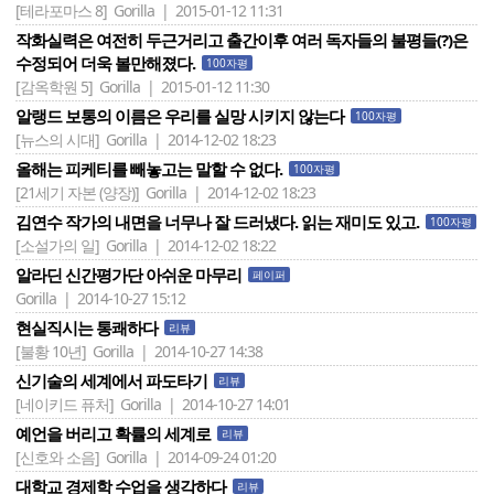
[테라포마스 8]
Gorilla | 2015-01-12 11:31
작화실력은 여전히 두근거리고 출간이후 여러 독자들의 불평들(?)은
수정되어 더욱 볼만해졌다.
100자평
[감옥학원 5]
Gorilla | 2015-01-12 11:30
알랭드 보통의 이름은 우리를 실망 시키지 않는다
100자평
[뉴스의 시대]
Gorilla | 2014-12-02 18:23
올해는 피케티를 빼놓고는 말할 수 없다.
100자평
[21세기 자본 (양장)]
Gorilla | 2014-12-02 18:23
김연수 작가의 내면을 너무나 잘 드러냈다. 읽는 재미도 있고.
100자평
[소설가의 일]
Gorilla | 2014-12-02 18:22
알라딘 신간평가단 아쉬운 마무리
페이퍼
Gorilla | 2014-10-27 15:12
현실직시는 통쾌하다
리뷰
[불황 10년]
Gorilla | 2014-10-27 14:38
신기술의 세계에서 파도타기
리뷰
[네이키드 퓨처]
Gorilla | 2014-10-27 14:01
예언을 버리고 확률의 세계로
리뷰
[신호와 소음]
Gorilla | 2014-09-24 01:20
대학교 경제학 수업을 생각하다
리뷰