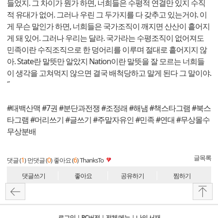
들었지. 그 차이가 뭔가 하면, 너희들은 수평적 연결만 있지 수직
적 유대가 없어. 그러나 우린 그 두가지를 다 갖추고 있는거야. 이
게 무슨 말인가 하면, 너희들은 국가조직이 깨지면 산산이 흩어지
게 돼 있어. 그러나 우리는 달라. 국가라는 수평조직이 없어져도
민족이란 수직조직으로 한 덩어리를 이루며 절대로 흩어지지 않
아. State란 말뜻만 알았지 Nation이란 말뜻을 잘 모르는 너희들
이 생각을 고쳐먹지 않으면 결국 배척당하고 말게 된다 그 말이야.
˝
#태백산맥 #7권 #분단과전쟁 #조정래 #해냄 #책스타그램 #북스
타그램 #머리쓰기 #글쓰기 #주말자유인 #민족 #연대 #무상몰수
무상분배
글목록
1
0
6
댓글 (
)
먼댓글 (
)
좋아요 (
)
ThanksTo
댓글쓰기
좋아요
공유하기
찜하기
로그인
l
PC버전
l
전체 메뉴
l
나의 서재