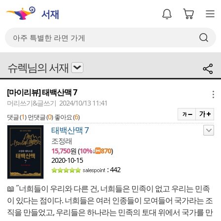
슈렉님의 서재
[마이리뷰] 태백산맥 7
메뉴
머리쓰기&글쓰기 2024/10/13 11:41
1
0
6
댓글 (
)
먼댓글 (
)
좋아요 (
)
태백산맥 7
조정래
15,750
원 (
10%
↓
870
)
2020-10-15
: 442
📖 ˝너희들이 우리와 다른 건, 너희들은 민족이 없고 우리는 민족
이 있다는 점이다. 너희들은 여러 인종들이 모여들어 국가라는 조
직을 만들었고, 우리들은 하나라는 민족의 토대 위에서 국가를 만