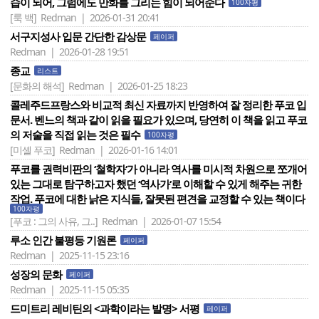
습이 되어, 그럼에도 만화를 그리는 힘이 되어준다
100자평
[룩 백]
Redman | 2026-01-31 20:41
서구지성사 입문 간단한 감상문
페이퍼
Redman | 2026-01-28 19:51
종교
리스트
[문화의 해석]
Redman | 2026-01-25 18:23
콜레주드프랑스와 비교적 최신 자료까지 반영하여 잘 정리한 푸코 입
문서. 벤느의 책과 같이 읽을 필요가 있으며, 당연히 이 책을 읽고 푸코
의 저술을 직접 읽는 것은 필수
100자평
[미셸 푸코]
Redman | 2026-01-16 14:01
푸코를 권력비판의 ‘철학자‘가 아니라 역사를 미시적 차원으로 쪼개어
있는 그대로 탐구하고자 했던 ‘역사가‘로 이해할 수 있게 해주는 귀한
작업. 푸코에 대한 낡은 지식들, 잘못된 편견을 교정할 수 있는 책이다
100자평
[푸코 : 그의 사유, 그..]
Redman | 2026-01-07 15:54
루소 인간 불평등 기원론
페이퍼
Redman | 2025-11-15 23:16
성장의 문화
페이퍼
Redman | 2025-11-15 05:35
드미트리 레비틴의 <과학이라는 발명> 서평
페이퍼