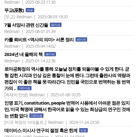
Redman | 2025-08-23 11:30
무교(巫敎)
리뷰
[무교]
Redman | 2025-08-03 19:20
7월 서양사 관련 신간들
페이퍼
Redman | 2025-08-01 01:39
카를 뢰비트 <역사의 의미> 서론 정리
페이퍼
Redman | 2025-05-04 14:02
2024년 내 올해의 책
페이퍼
Redman | 2025-01-14 22:36
로마공화정의 역사를 통해 오늘날 정치를 되돌아볼 수 있게 한다. 균
형 잡힌 시각과 인상 깊은 통찰이 눈에 띈다. 그런데 출판사의 역량과
편집이 이 좋은 책을 못 따라간다. 인민을 국민으로 번역하는 등 번역
가의 ..
100자평
[독재의 탄생]
Redman | 2025-01-06 10:35
인명 표기, constitution, people 번역어 사용에서 아쉬운 점은 있지
만, 미국 혁명에 관해서 한국어로 읽을 수 있는 최상급의 연구인 것에
는 변함 없다
100자평
[미국 혁명의 이데올로..]
Redman | 2024-11-24 23:50
데이비스 미시사 연구의 절정 혹은 한계
리뷰
[책략가의 여행]
Redman | 2024-11-14 03:04