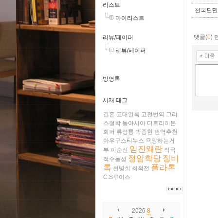
리스트
천국편만
마이리스트
댓글(
0
)
리뷰/페이퍼
리뷰/페이퍼
방명록
서재 태그
결혼
고대일록
고전번역
그리
스철학
동아시아
디트리히본
회퍼
류성룡
박종현
번역추천
아우구스티누스
욕망하는거
임진왜란
부
이순신
적극
정암학당
징비
적수동성
록
플라톤
천병희
최척전
C.S루이스
2026
8