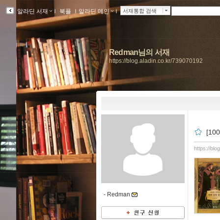
알라딘 서재
ｌ
북플
ｌ
알라딘 메인
ｌ
서재통합 검색
Redman님의 서재
https://blog.aladin.co.kr/739070192
[1
https://bl
-
Redman