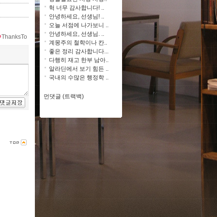
헉 너무 감사합니다! ..
안녕하세요, 선생님! ..
오늘 서점에 나가보니 ..
안녕하세요, 선생님. ..
ThanksTo
계몽주의 철학이나 칸..
좋은 정리 감사합니다...
다행히 재고 한부 남아..
알라딘에서 보기 힘든 ..
국내의 수많은 행정학 ..
먼댓글 (트랙백)