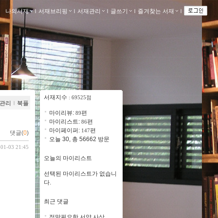
나의서재
ｌ
서재브리핑
ｌ
서재관리
ｌ
글쓰기
ｌ
즐겨찾는 서재
ｌ
서재지수
: 69525점
관리
ｌ
북플
마이리뷰:
편
89
마이리스트:
편
86
마이페이퍼:
편
147
댓글(
0
)
오늘 30, 총 56662 방문
-01-03 21:45
오늘의 마이리스트
선택된 마이리스트가 없습니
다.
최근 댓글
정말필요한 서양 사상..