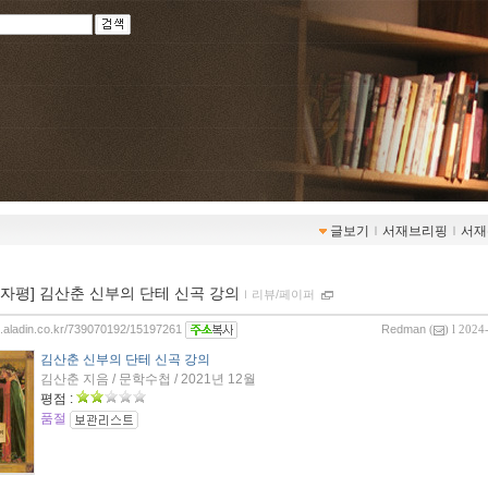
글보기
ｌ
서재브리핑
ｌ
서재
00자평] 김산춘 신부의 단테 신곡 강의
ｌ
리뷰/페이퍼
og.aladin.co.kr/739070192/15197261
Redman
(
) l 2024
김산춘 신부의 단테 신곡 강의
김산춘 지음 / 문학수첩 / 2021년 12월
평점 :
품절