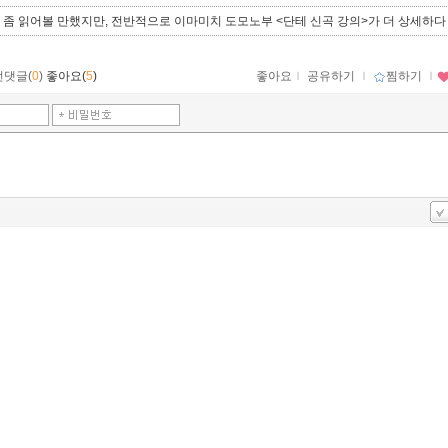
 좀 읽어볼 만했지만, 전반적으로 이마미치 도모노부 <단테 신곡 강의>가 더 상세하다
먼댓글(
0
)
좋아요(
5
)
좋아요
ｌ
공유하기
ｌ
찜하기
ｌ